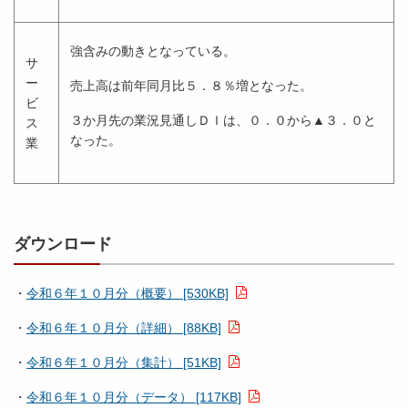
強含みの動きとなっている。
サ
ー
売上高は前年同月比５．８％増となった。
ビ
３か月先の業況見通しＤＩは、０．０から▲３．０と
ス
なった。
業
ダウンロード
・
令和６年１０月分（概要） [530KB]
・
令和６年１０月分（詳細） [88KB]
・
令和６年１０月分（集計） [51KB]
・
令和６年１０月分（データ） [117KB]