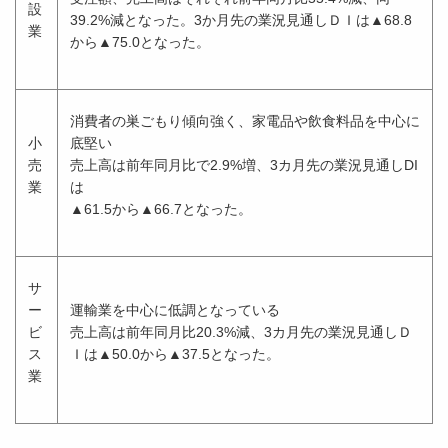
設
39.2%減となった。3か月先の業況見通しＤＩは▲68.8
業
から▲75.0となった。
消費者の巣ごもり傾向強く、家電品や飲食料品を中心に
小
底堅い
売
売上高は前年同月比で2.9%増、3カ月先の業況見通しDI
業
は
▲61.5から▲66.7となった。
サ
ー
運輸業を中心に低調となっている
ビ
売上高は前年同月比20.3%減、3カ月先の業況見通しＤ
ス
Ｉは▲50.0から▲37.5となった。
業