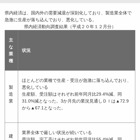
県内経済は、国内外の需要減退が深刻化しており、製造業全体で
急激に生産が落ち込んでおり、悪化している。
県内経済動向調査結果（平成２０年１２月分）
主
な
状況
業
種
ほとんどの業種で生産・受注が急激に落ち込んでおり、
製
悪化している
造
生産額、受注額はそれぞれ前年同月比29.4%減、同
業
31.0%減となった。3か月先の業況見通しＤＩは▲72.9
から▲67.1となった。
業界全体で厳しい状況が続いている
建
受注額、完工高はそれぞれ前年同月比55.4%減、同