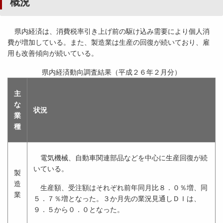
概況
県内経済は、消費税率引き上げ前の駆け込み需要により個人消
費が増加している。また、製造業は生産の回復が続いており、雇
用も改善傾向が続いている。
県内経済動向調査結果（平成２６年２月分）
主
な
状況
業
種
電気機械、自動車関連部品などを中心に生産回復が続
いている。
製
造
生産額、受注額はそれぞれ前年同月比８．０％増、同
業
５．７％増となった。３か月先の業況見通しＤＩは、
９．５から０．０となった。