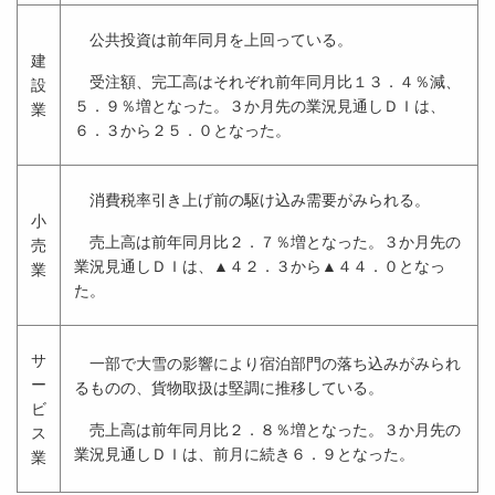
公共投資は前年同月を上回っている。
建
受注額、完工高はそれぞれ前年同月比１３．４％減、
設
５．９％増となった。３か月先の業況見通しＤＩは、
業
６．３から２５．０となった。
消費税率引き上げ前の駆け込み需要がみられる。
小
売上高は前年同月比２．７％増となった。３か月先の
売
業況見通しＤＩは、▲４２．３から▲４４．０となっ
業
た。
サ
一部で大雪の影響により宿泊部門の落ち込みがみられ
ー
るものの、貨物取扱は堅調に推移している。
ビ
売上高は前年同月比２．８％増となった。３か月先の
ス
業況見通しＤＩは、前月に続き６．９となった。
業