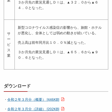
業
３か月先の業況見通しＤＩは、▲３２．０から▲６
４．０となった。
新型コロナウイルス感染症の影響から、旅館・ホテル
が悪化し、全体としては弱めの動きが続いている。
サ
ー
売上高は前年同月比１０．０％減となった。
ビ
ス
３か月先の業況見通しＤＩは、▲６５．６から▲９
業
０．６となった。
ダウンロード
・
令和２年３月分（概要） [446KB]
・
令和２年３月分（詳細） [202KB]