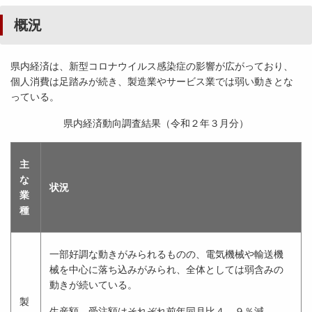
概況
県内経済は、新型コロナウイルス感染症の影響が広がっており、
個人消費は足踏みが続き、製造業やサービス業では弱い動きとな
っている。
県内経済動向調査結果（令和２年３月分）
主
な
状況
業
種
一部好調な動きがみられるものの、電気機械や輸送機
械を中心に落ち込みがみられ、全体としては弱含みの
動きが続いている。
製
生産額、受注額はそれぞれ前年同月比４．９％減、