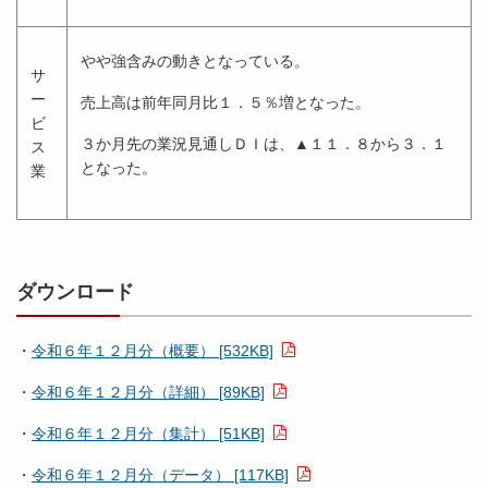
やや強含みの動きとなっている。
サ
ー
売上高は前年同月比１．５％増となった。
ビ
３か月先の業況見通しＤＩは、▲１１．８から３．１
ス
となった。
業
ダウンロード
・
令和６年１２月分（概要） [532KB]
・
令和６年１２月分（詳細） [89KB]
・
令和６年１２月分（集計） [51KB]
・
令和６年１２月分（データ） [117KB]