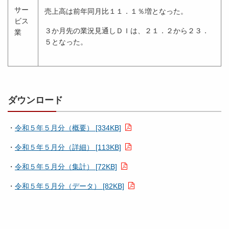
サー
売上高は前年同月比１１．１％増となった。
ビス
３か月先の業況見通しＤＩは、２１．２から２３．
業
５となった。
ダウンロード
・
令和５年５月分（概要） [334KB]
・
令和５年５月分（詳細） [113KB]
・
令和５年５月分（集計） [72KB]
・
令和５年５月分（データ） [82KB]