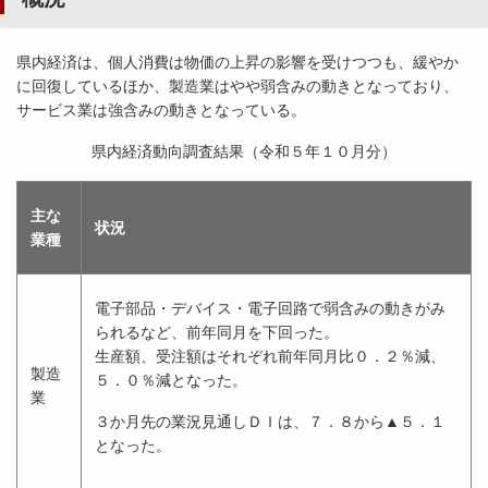
県内経済は、個人消費は物価の上昇の影響を受けつつも、緩やか
に回復しているほか、製造業はやや弱含みの動きとなっており、
サービス業は強含みの動きとなっている。
県内経済動向調査結果（令和５年１０月分）
主な
状況
業種
電子部品・デバイス・電子回路で弱含みの動きがみ
られるなど、前年同月を下回った。
生産額、受注額はそれぞれ前年同月比０．２％減、
製造
５．０％減となった。
業
３か月先の業況見通しＤＩは、７．８から▲５．１
となった。