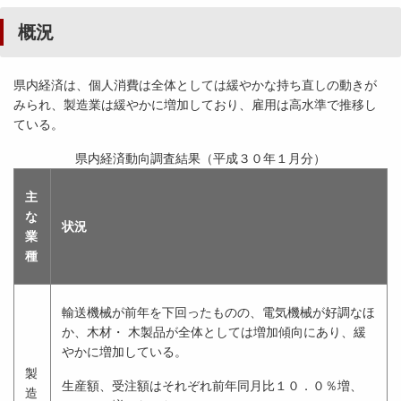
概況
県内経済は、個人消費は全体としては緩やかな持ち直しの動きが
みられ、製造業は緩やかに増加しており、雇用は高水準で推移し
ている。
県内経済動向調査結果（平成３０年１月分）
主
な
状況
業
種
輸送機械が前年を下回ったものの、電気機械が好調なほ
か、木材・ 木製品が全体としては増加傾向にあり、緩
やかに増加している。
製
生産額、受注額はそれぞれ前年同月比１０．０％増、
造