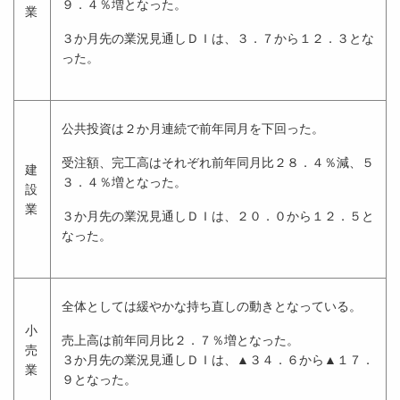
９．４％増となった。
業
３か月先の業況見通しＤＩは、３．７から１２．３とな
った。
公共投資は２か月連続で前年同月を下回った。
受注額、完工高はそれぞれ前年同月比２８．４％減、５
建
３．４％増となった。
設
業
３か月先の業況見通しＤＩは、２０．０から１２．５と
なった。
全体としては緩やかな持ち直しの動きとなっている。
小
売上高は前年同月比２．７％増となった。
売
３か月先の業況見通しＤＩは、▲３４．６から▲１７．
業
９となった。