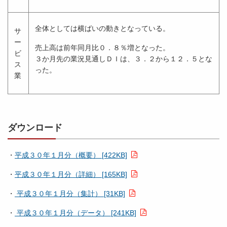
全体としては横ばいの動きとなっている。
サ
ー
売上高は前年同月比０．８％増となった。
ビ
３か月先の業況見通しＤＩは、３．２から１２．５とな
ス
った。
業
ダウンロード
・
平成３０年１月分（概要） [422KB]
・
平成３０年１月分（詳細） [165KB]
・
平成３０年１月分（集計） [31KB]
・
平成３０年１月分（データ） [241KB]