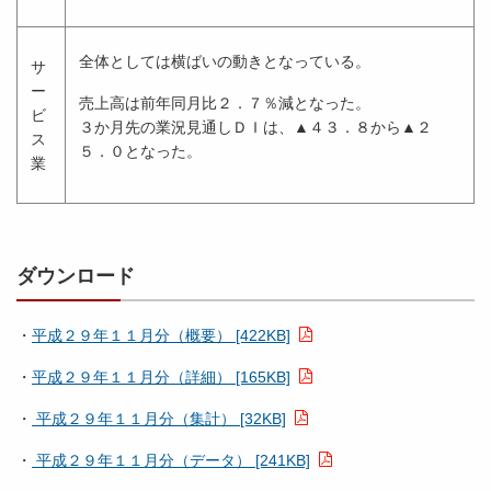
全体としては横ばいの動きとなっている。
サ
ー
売上高は前年同月比２．７％減となった。
ビ
３か月先の業況見通しＤＩは、▲４３．８から▲２
ス
５．０となった。
業
ダウンロード
・
平成２９年１１月分（概要） [422KB]
・
平成２９年１１月分（詳細） [165KB]
・
平成２９年１１月分（集計） [32KB]
・
平成２９年１１月分（データ） [241KB]