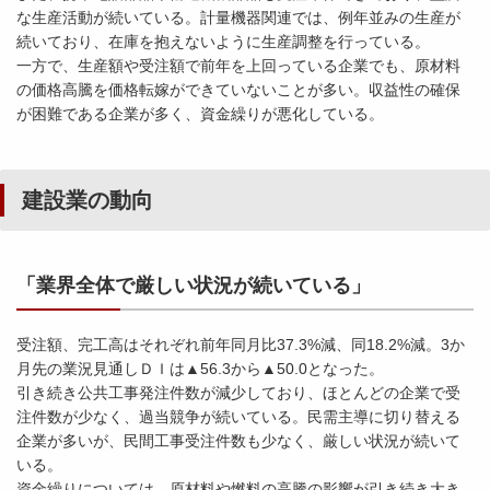
な生産活動が続いている。計量機器関連では、例年並みの生産が
続いており、在庫を抱えないように生産調整を行っている。
一方で、生産額や受注額で前年を上回っている企業でも、原材料
の価格高騰を価格転嫁ができていないことが多い。収益性の確保
が困難である企業が多く、資金繰りが悪化している。
建設業の動向
「業界全体で厳しい状況が続いている」
受注額、完工高はそれぞれ前年同月比37.3%減、同18.2%減。3か
月先の業況見通しＤＩは▲56.3から▲50.0となった。
引き続き公共工事発注件数が減少しており、ほとんどの企業で受
注件数が少なく、過当競争が続いている。民需主導に切り替える
企業が多いが、民間工事受注件数も少なく、厳しい状況が続いて
いる。
資金繰りについては、原材料や燃料の高騰の影響が引き続き大き