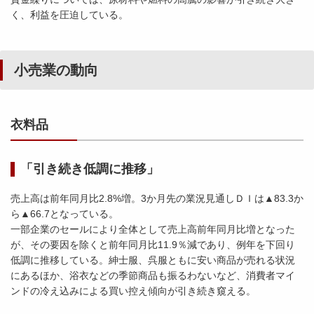
く、利益を圧迫している。
小売業の動向
衣料品
「引き続き低調に推移」
売上高は前年同月比2.8%増。3か月先の業況見通しＤＩは▲83.3か
ら▲66.7となっている。
一部企業のセールにより全体として売上高前年同月比増となった
が、その要因を除くと前年同月比11.9％減であり、例年を下回り
低調に推移している。紳士服、呉服ともに安い商品が売れる状況
にあるほか、浴衣などの季節商品も振るわないなど、消費者マイ
ンドの冷え込みによる買い控え傾向が引き続き窺える。