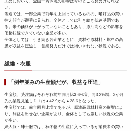
工品において、全国一斉休漁の影響は今のところ見受けられな
い。
酒造では、一部企業で前年を上回っているものの、嗜好品の買い
控え傾向が顕著に見られ、全体としては引き続き低迷基調であ
る。米の価格が上がっていないこともあり、原油高などの影響を
価格転嫁できていない企業が多い。
全体としては、引き続き各企業ともに、資材や原材料・燃料の高
騰が収益を圧迫し、営業努力だけでは補いきれない状況である。
繊維・衣服
「例年並みの生産額だが、収益を圧迫」
生産額、受注額はそれぞれ前年同月比3.6%増、同3.2%増。3か月
先の業況見通しＤＩは▲42.9から▲28.6となった。
生産額では、前年同月比増であるが、原油高原材料高の影響によ
り、利益を出せない企業があり、全体としても厳しい状況の企業
が多い。
婦人服・紳士服では、秋冬物の生産に入っているが消費者の買い