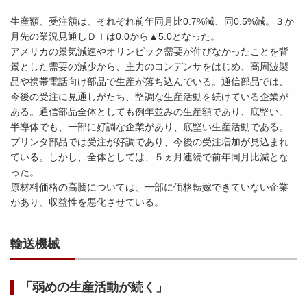
生産額、受注額は、それぞれ前年同月比0.7%減、同0.5%減。３か
月先の業況見通しＤＩは0.0から▲5.0となった。
アメリカの景気減速やオリンピック需要が伸びなかったことを背
景とした需要の減少から、主力のコンデンサをはじめ、高周波製
品や携帯電話向け部品で生産が落ち込んでいる。通信部品では、
今後の受注に見通しがたち、堅調な生産活動を続けている企業が
ある。通信部品全体としても例年並みの生産額であり、底堅い。
半導体でも、一部に好調な企業があり、底堅い生産活動である。
プリンタ部品では受注が好調であり、今後の受注増加が見込まれ
ている。しかし、全体としては、５ヵ月連続で前年同月比減とな
った。
原材料価格の高騰については、一部に価格転嫁できていない企業
があり、収益性を悪化させている。
輸送機械
「弱めの生産活動が続く」