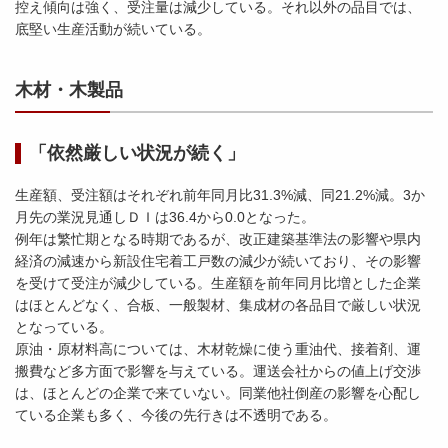
控え傾向は強く、受注量は減少している。それ以外の品目では、
底堅い生産活動が続いている。
木材・木製品
「依然厳しい状況が続く」
生産額、受注額はそれぞれ前年同月比31.3%減、同21.2%減。3か
月先の業況見通しＤＩは36.4から0.0となった。
例年は繁忙期となる時期であるが、改正建築基準法の影響や県内
経済の減速から新設住宅着工戸数の減少が続いており、その影響
を受けて受注が減少している。生産額を前年同月比増とした企業
はほとんどなく、合板、一般製材、集成材の各品目で厳しい状況
となっている。
原油・原材料高については、木材乾燥に使う重油代、接着剤、運
搬費など多方面で影響を与えている。運送会社からの値上げ交渉
は、ほとんどの企業で来ていない。同業他社倒産の影響を心配し
ている企業も多く、今後の先行きは不透明である。