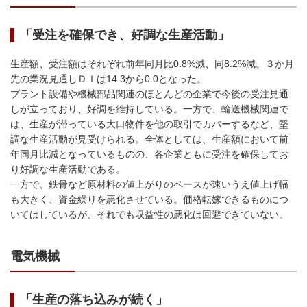
「受注を確保でき、好調な生産活動」
生産額、受注額はそれぞれ前年同月比0.8%減、同8.2%減。３か月
先の業況見通しＤＩは14.3から0.0となった。
プラント設備や機械部品関連のほとんどの企業で今後の受注見通
しが立っており、好調を維持している。一方で、輸送機械関連で
は、生産が滞っている大口物件を他の取引でカバーするなど、堅
調な生産活動が見受けられる。全体としては、生産額において前
年同月比減となっているものの、各企業ともに受注を確保してお
り好調な生産活動である。
一方で、鉄骨など原材料の値上がりのペースが速いうえ値上げ幅
も大きく、資金繰りを悪化させている。価格転嫁できるものにつ
いてはしているが、それでも収益性の悪化は回避できていない。
電気機械
「生産の落ち込みが続く」