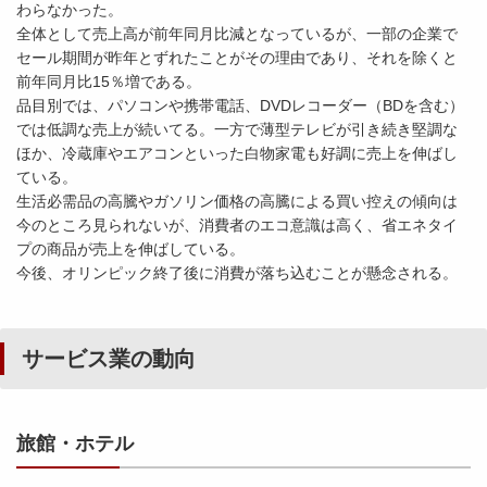
わらなかった。
全体として売上高が前年同月比減となっているが、一部の企業で
セール期間が昨年とずれたことがその理由であり、それを除くと
前年同月比15％増である。
品目別では、パソコンや携帯電話、DVDレコーダー（BDを含む）
では低調な売上が続いてる。一方で薄型テレビが引き続き堅調な
ほか、冷蔵庫やエアコンといった白物家電も好調に売上を伸ばし
ている。
生活必需品の高騰やガソリン価格の高騰による買い控えの傾向は
今のところ見られないが、消費者のエコ意識は高く、省エネタイ
プの商品が売上を伸ばしている。
今後、オリンピック終了後に消費が落ち込むことが懸念される。
サービス業の動向
旅館・ホテル