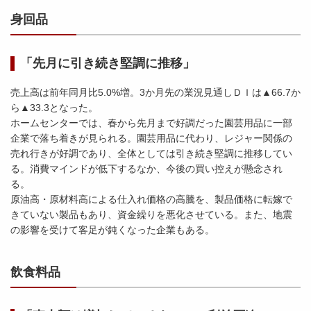
身回品
「先月に引き続き堅調に推移」
売上高は前年同月比5.0%増。3か月先の業況見通しＤＩは▲66.7か
ら▲33.3となった。
ホームセンターでは、春から先月まで好調だった園芸用品に一部
企業で落ち着きが見られる。園芸用品に代わり、レジャー関係の
売れ行きが好調であり、全体としては引き続き堅調に推移してい
る。消費マインドが低下するなか、今後の買い控えが懸念され
る。
原油高・原材料高による仕入れ価格の高騰を、製品価格に転嫁で
きていない製品もあり、資金繰りを悪化させている。また、地震
の影響を受けて客足が鈍くなった企業もある。
飲食料品