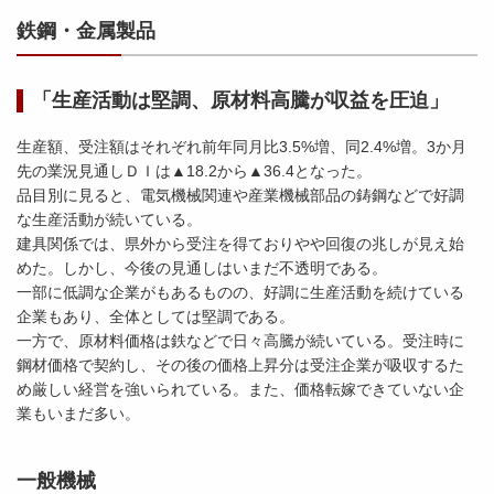
鉄鋼・金属製品
「生産活動は堅調、原材料高騰が収益を圧迫」
生産額、受注額はそれぞれ前年同月比3.5%増、同2.4%増。3か月
先の業況見通しＤＩは▲18.2から▲36.4となった。
品目別に見ると、電気機械関連や産業機械部品の鋳鋼などで好調
な生産活動が続いている。
建具関係では、県外から受注を得ておりやや回復の兆しが見え始
めた。しかし、今後の見通しはいまだ不透明である。
一部に低調な企業がもあるものの、好調に生産活動を続けている
企業もあり、全体としては堅調である。
一方で、原材料価格は鉄などで日々高騰が続いている。受注時に
鋼材価格で契約し、その後の価格上昇分は受注企業が吸収するた
め厳しい経営を強いられている。また、価格転嫁できていない企
業もいまだ多い。
一般機械