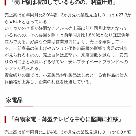
「売上額は増加しているものの、利益圧迫」
売上高は前年同月比2.0%増。3か月先の業況見通しＤＩは▲27.3か
ら▲54.5となっている。
いくつかの企業が好調なことから売上高は前年同月比増となって
いるものの、その要因を除くと前年同月比1.8％減となりほぼ例年
並みである。好調な企業は営業努力により、売上を確保してい
る。一部商品の値上げやガソリン価格の高騰の影響で客足の減少
が見られるものの、売上自体は底堅い。来店回数を減らし、安売
りの日にまとめ買いする傾向や、安いプライベートブランドへの
シフトが見られる。
資金繰りの面では、小麦製品や乳製品はじめとする食料品の仕入
れ価格が上昇し、企業の利益を圧迫している。
家電品
「白物家電・薄型テレビを中心に堅調に推移」
売上高は前年同月比1.1%減。3か月先の業況見通しＤＩは40.0と変