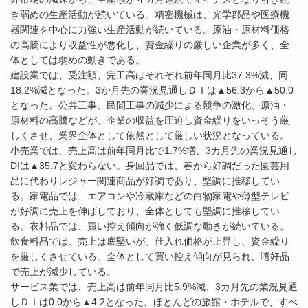
き弱めの生産活動が続いている。精密機械は、光学部品や医療機
器関連を中心に力強い生産活動が続いている。原油・原材料価格
の高騰により収益性が悪化し、資金繰りの厳しい企業が多く、全
体としては弱めの動きである。
建設業では、受注額、完工高はそれぞれ前年同月比37.3%減、同
18.2%減となった。3か月先の業況見通しＤＩは▲56.3から▲50.0
となった。公共工事、民間工事の減少による競争の激化、原油・
原材料の高騰などが、企業の収益を圧迫し資金繰りをいっそう厳
しくさせ、業界全体として依然として厳しい状況となっている。
小売業では、売上高は前年同月比で1.7%増、3カ月先の業況見通し
DIは▲35.7と変わらない。身回品では、春から好調だった園芸用
品に代わりレジャー関連商品が好調であり、堅調に推移してい
る。家電品では、エアコンや冷蔵庫などの白物家電や薄型テレビ
が好調に売上を伸ばしており、全体としても堅調に推移してい
る。衣料品では、買い控え傾向が強く低調な動きが続いている。
飲食料品では、売上は底堅いが、仕入れ価格が上昇し、資金繰り
を厳しくさせている。全体として買い控え傾向が見られ、嗜好品
で売上が減少している。
サービス業では、売上高は前年同月比5.9%減、3カ月先の業況見通
しＤＩは0.0から▲4.2となった。ほとんどの旅館・ホテルで、すべ