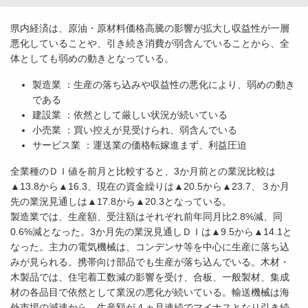
県内経済は、原油・原材料価格高騰の影響が拡大し収益性が一層
悪化していることや、引き続き消費が弱含んでいることから、全
体としても弱めの動きとなっている。
製造業 ：生産の落ち込みや収益性の悪化により、弱めの動き
である
建設業 ：依然として厳しい状況が続いている
小売業 ：買い控えが見受けられ、弱含んでいる
サービス業 ：運送業の価格転嫁進まず、利益圧迫
全業種のＤＩ値を前月と比較すると、3か月前との業況比較は
▲13.8から▲16.3、現在の資金繰りは▲20.5から▲23.7、３か月
先の業況見通しは▲17.8から▲20.3となっている。
製造業では、生産額、受注額はそれぞれ前年同月比2.8%減、同
0.6%減となった。3か月先の業況見通しＤＩは▲9.5から▲14.1と
なった。主力の電気機械は、コンデンサ等を中心に生産に落ち込
みが見られる。携帯向け部品でも生産が落ち込んでいる。木材・
木製品では、住宅着工数減の影響を受け、合板、一般製材、集成
材の各品目で依然として業況の悪化が続いている。輸送機械は海
外市場の減速から、生産額が４ヵ月連続でマイナスとなり引き続