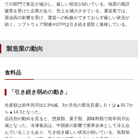
ての部門で客足が減少し、厳しい状況が続いている。地震の風評
被害を受けた企業があり、売上を減少させている。運送業では、
原油高の影響を受け、運賃への転嫁ができておらず厳しい状況が
続く。ソフトウェア関連やDTPは引き続き底堅く推移している。
製造業の動向
食料品
「引き続き弱めの動き」
生産額は前年同月比2.3%減。3か月先の業況見通しＤＩは▲35.7か
ら▲14.3となった。
品目別の動向を見ると、惣菜類、菓子類、調味料類で前年同月比
減となった。冷凍食品は、中国産の影響で業界全体として冷え込
んでいることもあり、引き続き厳しい状況が続いている。魚類加