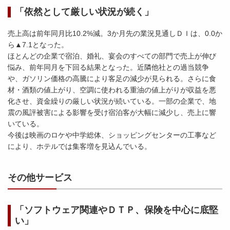
「依然として厳しい状況が続く」
売上高は前年同月比10.2%減。3か月先の業況見通しＤＩは、0.0か
ら▲7.1となった。
ほとんどの企業で宿泊、婚礼、宴会のすべての部門で売上が伸び
悩み、前年同月を下回る結果となった。近隣他社との過当競争
や、ガソリン価格の高騰により客足の減少が見られる。さらに食
材・酒類の値上がり、空調に使われる重油の値上がりが収益を悪
化させ、資金繰りの厳しい状況が続いている。一部の企業で、地
震の風評被害による影響を受け宿泊客が大幅に減少し、売上に響
いている。
今後は映画のロケや中学総体、ショッピングセンターの工事など
により、ホテルでは集客増を見込んでいる。
その他サービス
「ソフトウェア関連やＤＴＰ、保険を中心に底堅
い」