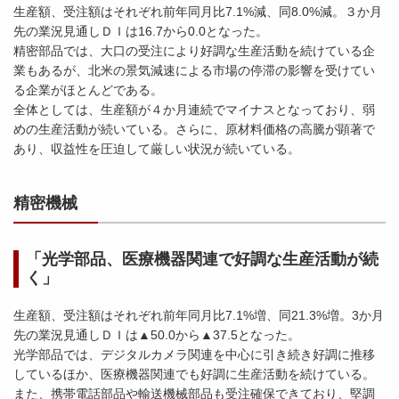
生産額、受注額はそれぞれ前年同月比7.1%減、同8.0%減。３か月
先の業況見通しＤＩは16.7から0.0となった。
精密部品では、大口の受注により好調な生産活動を続けている企
業もあるが、北米の景気減速による市場の停滞の影響を受けてい
る企業がほとんどである。
全体としては、生産額が４か月連続でマイナスとなっており、弱
めの生産活動が続いている。さらに、原材料価格の高騰が顕著で
あり、収益性を圧迫して厳しい状況が続いている。
精密機械
「光学部品、医療機器関連で好調な生産活動が続
く」
生産額、受注額はそれぞれ前年同月比7.1%増、同21.3%増。3か月
先の業況見通しＤＩは▲50.0から▲37.5となった。
光学部品では、デジタルカメラ関連を中心に引き続き好調に推移
しているほか、医療機器関連でも好調に生産活動を続けている。
また、携帯電話部品や輸送機械部品も受注確保できており、堅調