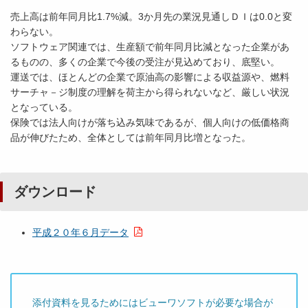
売上高は前年同月比1.7%減。3か月先の業況見通しＤＩは0.0と変
わらない。
ソフトウェア関連では、生産額で前年同月比減となった企業があ
るものの、多くの企業で今後の受注が見込めており、底堅い。
運送では、ほとんどの企業で原油高の影響による収益源や、燃料
サーチャ－ジ制度の理解を荷主から得られないなど、厳しい状況
となっている。
保険では法人向けが落ち込み気味であるが、個人向けの低価格商
品が伸びたため、全体としては前年同月比増となった。
ダウンロード
平成２０年６月データ
添付資料を見るためにはビューワソフトが必要な場合が