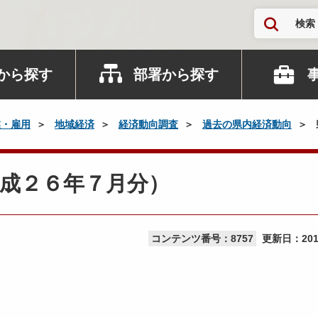
検索
から探す
部署から探す
業・雇用
地域経済
経済動向調査
過去の県内経済動向
成２６年７月分）
コンテンツ番号：8757
更新日：
20