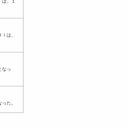
Ｉは、１
ＤＩは、
となっ
なった。