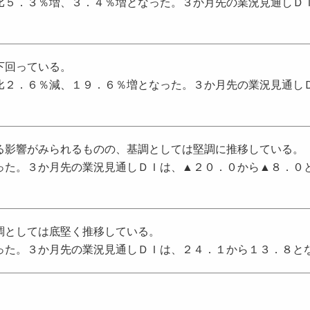
比５．３％増、３．４％増となった。３か月先の業況見通しＤ
下回っている。
比２．６％減、１９．６％増となった。３か月先の業況見通し
る影響がみられるものの、基調としては堅調に推移している。
った。３か月先の業況見通しＤＩは、▲２０．０から▲８．０
調としては底堅く推移している。
った。３か月先の業況見通しＤＩは、２４．１から１３．８と