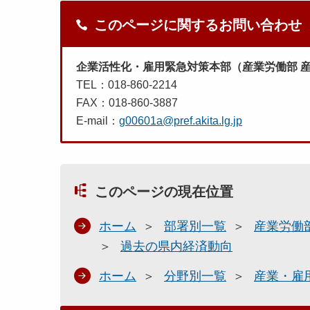
このページに関するお問い合わせ
企業活性化・雇用緊急対策本部（産業労働部 
TEL：018-860-2214
FAX：018-860-3887
E-mail：
g00601a@pref.akita.lg.jp
このページの現在位置
ホーム
部署別一覧
産業労働
過去の県内経済動向
ホーム
分野別一覧
産業・雇