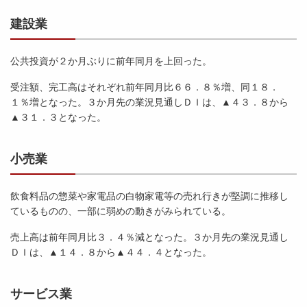
建設業
公共投資が２か月ぶりに前年同月を上回った。
受注額、完工高はそれぞれ前年同月比６６．８％増、同１８．
１％増となった。３か月先の業況見通しＤＩは、▲４３．８から
▲３１．３となった。
小売業
飲食料品の惣菜や家電品の白物家電等の売れ行きが堅調に推移し
ているものの、一部に弱めの動きがみられている。
売上高は前年同月比３．４％減となった。３か月先の業況見通し
ＤＩは、▲１４．８から▲４４．４となった。
サービス業