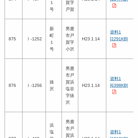
１
賀字
号
戸賀
新
男鹿
資料1
町
市戸
875
Ⅰ-1252
H23.1.14
[2291KB]
１
賀字
号
小沢
男鹿
市戸
資料1
抜
賀浜
876
Ⅰ-1256
H23.1.14
[6398KB]
沢
塩谷
字抜
沢
男鹿
浜
市戸
塩
資料1
賀浜