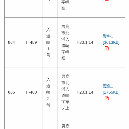
字嶋
畑
男鹿
入
市北
道
資料1
浦入
864
Ⅰ-459
崎
H23.1.14
[3613KB]
道崎
１
字嶋
号
畑
男鹿
入
市北
道
資料1
浦入
865
Ⅰ-460
崎
H23.1.14
[1755KB]
道崎
２
字家
号
ノ上
男鹿