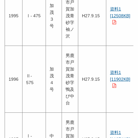
市戸
加
賀加
資料1
茂
1995
Ⅰ- 475
茂青
H27.9.15
[12508KB]
３
砂字
号
袖ノ
沢
男鹿
市戸
加
賀加
資料1
Ⅱ-
茂
茂青
1996
H27.9.15
[11902KB]
575
４
砂字
号
鴨及
び中
台
男鹿
市戸
資料1
Ⅰ-
中
賀加