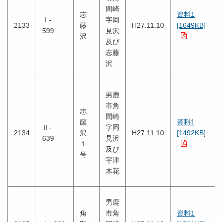
間崎
志
資料1
Ⅰ-
字岡
2133
藤
H27.11.10
[1649KB]
599
見沢
沢
及び
志藤
沢
男鹿
市角
志
間崎
藤
資料1
Ⅱ-
字岡
2134
沢
H27.11.10
[1492KB]
639
見沢
１
及び
号
宇津
木花
男鹿
角
市角
資料1