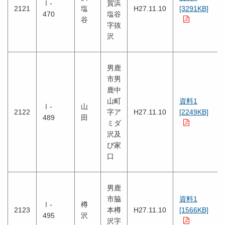
Ⅰ-
賀浜
2121
塩
H27.11.10
[3291KB]
470
塩谷
谷
字抜
沢
男鹿
市男
鹿中
山町
資料1
Ⅰ-
山
2122
字ア
H27.11.10
[2249KB]
489
田
ミダ
沢及
び家
口
男鹿
市脇
資料1
Ⅰ-
樽
2123
本樽
H27.11.10
[1566KB]
495
沢
沢字