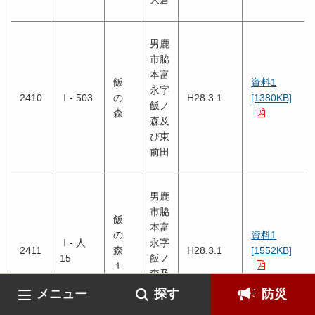
男鹿
市脇
本富
飯
資料1
永字
2410
Ⅰ- 503
の
H28.3.1
[1380KB]
飯ノ
森
森及
び東
前田
男鹿
市脇
飯
本富
の
資料1
Ⅰ- 人
永字
2411
森
H28.3.1
[1552KB]
15
飯ノ
１
森及
号
び小
メニュー
探す
防災
谷地