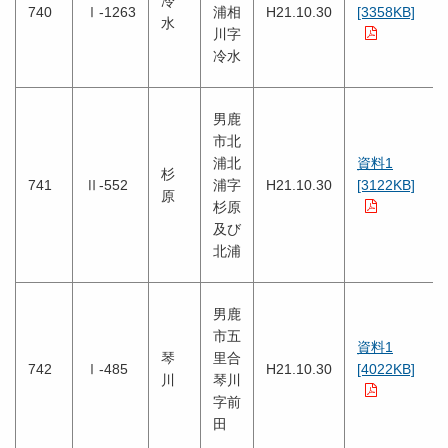
冷
740
Ⅰ-1263
浦相
H21.10.30
[3358KB]
水
川字
冷水
男鹿
市北
浦北
資料1
杉
741
Ⅱ-552
浦字
H21.10.30
[3122KB]
原
杉原
及び
北浦
男鹿
市五
資料1
琴
里合
742
Ⅰ-485
H21.10.30
[4022KB]
川
琴川
字前
田