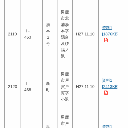
男鹿
市北
湯
浦湯
資料1
Ⅰ-
本
本字
2119
H27.11.10
[1876KB]
463
２
隠台
号
及び
福ノ
沢
男鹿
市戸
資料1
Ⅰ-
新
2120
賀戸
H27.11.10
[2413KB]
468
町
賀字
小沢
男鹿
市戸
浜
資料1