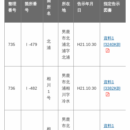
箇
整理
箇所番
所在
告示年月
指定告示
所
番号
号
地
日
図書
名
男鹿
市北
資料1
北
735
Ⅰ-479
浦北
H21.10.30
[3240KB]
浦
浦字
北浦
男鹿
相
市北
資料1
川
736
Ⅰ-482
浦相
H21.10.30
[3382KB]
１
川字
号
冷水
男鹿
市北
資料1
相