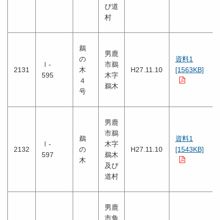
び道
村
鵜
男鹿
の
資料1
Ⅰ-
市鵜
2131
木
H27.11.10
[1563KB]
595
木字
４
鵜木
号
男鹿
市鵜
鵜
資料1
Ⅰ-
木字
2132
の
H27.11.10
[1543KB]
597
鵜木
木
及び
道村
男鹿
市角