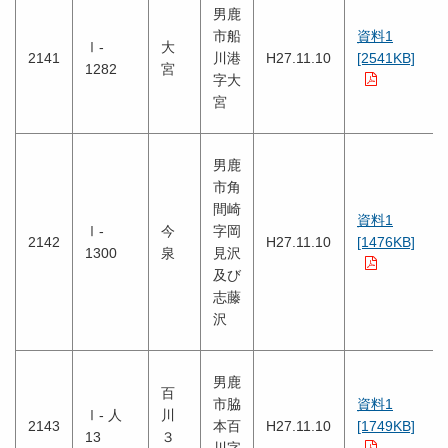
男鹿
市船
資料1
Ⅰ-
大
2141
川港
H27.11.10
[2541KB]
1282
宮
字大
宮
男鹿
市角
間崎
資料1
Ⅰ-
今
字岡
2142
H27.11.10
[1476KB]
1300
泉
見沢
及び
志藤
沢
男鹿
百
市脇
資料1
Ⅰ- 人
川
2143
本百
H27.11.10
[1749KB]
13
３