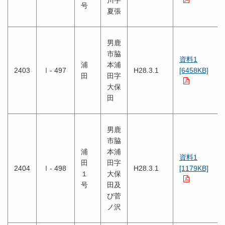
川字
号
夏張
男鹿
市脇
資料1
浦
本浦
2403
Ⅰ- 497
H28.3.1
[6458KB]
田
田字
大保
田
男鹿
市脇
浦
本浦
資料1
田
田字
2404
Ⅰ- 498
H28.3.1
[1179KB]
１
大保
号
田及
び菅
ノ沢