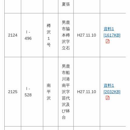
夏張
男鹿
樽
市脇
資料1
Ⅰ-
沢
2124
本樽
H27.11.10
[1617KB]
496
１
沢字
号
立石
男鹿
市船
川港
南
南平
資料1
Ⅰ-
2125
平
沢字
H27.11.10
[2032KB]
528
沢
苗代
沢及
び林
台