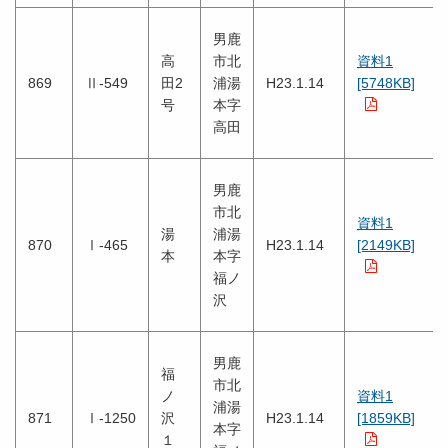
男鹿
高
市北
資料1
869
Ⅱ-549
田2
浦湯
H23.1.14
[5748KB]
号
本字
高田
男鹿
市北
資料1
湯
浦湯
870
Ⅰ-465
H23.1.14
[2149KB]
本
本字
福ノ
沢
男鹿
福
市北
ノ
資料1
浦湯
871
Ⅰ-1250
沢
H23.1.14
[1859KB]
本字
１