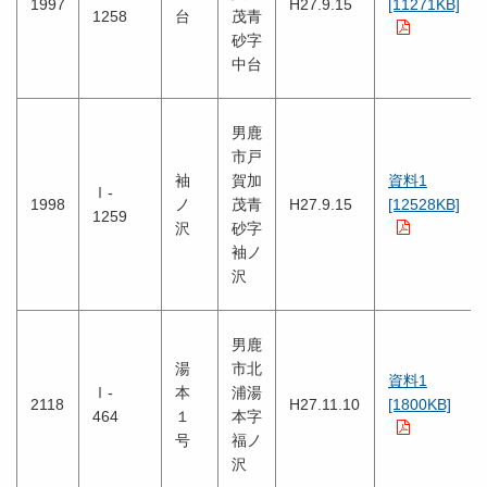
1997
H27.9.15
[11271KB]
1258
台
茂青
砂字
中台
男鹿
市戸
袖
賀加
資料1
Ⅰ-
1998
ノ
茂青
H27.9.15
[12528KB]
1259
沢
砂字
袖ノ
沢
男鹿
湯
市北
資料1
Ⅰ-
本
浦湯
2118
H27.11.10
[1800KB]
464
１
本字
号
福ノ
沢