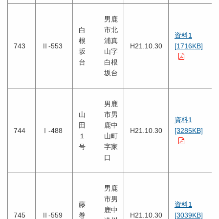
男鹿
白
市北
資料1
根
浦真
743
Ⅱ-553
H21.10.30
[1716KB]
坂
山字
台
白根
坂台
男鹿
山
市男
資料1
田
鹿中
744
Ⅰ-488
H21.10.30
[3285KB]
１
山町
号
字家
口
男鹿
市男
藤
資料1
鹿中
745
Ⅱ-559
巻
H21.10.30
[3039KB]