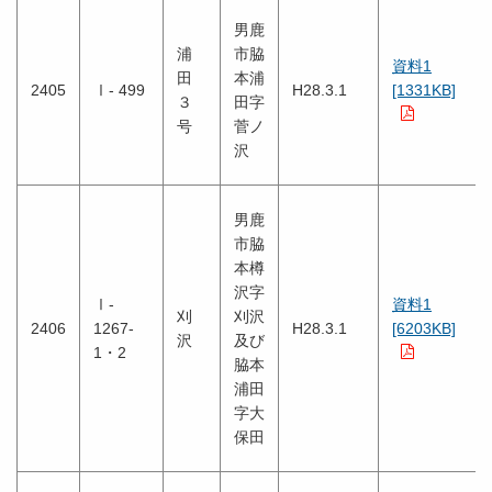
男鹿
浦
市脇
資料1
田
本浦
2405
Ⅰ- 499
H28.3.1
[1331KB]
３
田字
号
菅ノ
沢
男鹿
市脇
本樽
沢字
Ⅰ-
資料1
刈
刈沢
2406
1267-
H28.3.1
[6203KB]
沢
及び
1・2
脇本
浦田
字大
保田