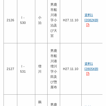
男鹿
市船
川港
資料1
Ⅰ-
小
2126
字小
H27.11.10
[2082KB]
530
泊
泊及
び大
宮
男鹿
市船
川港
資料1
Ⅰ-
増
増川
2127
H27.11.10
[2805KB]
531
川
字小
田及
び惣
屋布
鵜
男鹿