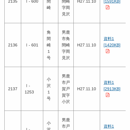
2135
Ⅰ- 600
間
間崎
H27.11.10
[1591KB]
崎
字岡
見沢
角
男鹿
間
市角
資料1
2136
Ⅰ- 601
崎
間崎
H27.11.10
[1420KB]
１
字岡
号
見沢
男鹿
小
市戸
資料1
Ⅰ-
沢
2137
賀戸
H27.11.10
[2913KB]
1253
１
賀字
号
小沢
男鹿
小
市戸
資料1
Ⅰ-
沢