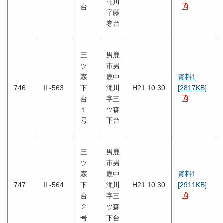
滝川
台
字藤
巻台
三
男鹿
ツ
市男
森
鹿中
資料1
746
Ⅱ-563
下
滝川
H21.10.30
[2817KB]
台
字三
１
ツ森
号
下台
三
男鹿
ツ
市男
森
鹿中
資料1
747
Ⅱ-564
下
滝川
H21.10.30
[2911KB]
台
字三
２
ツ森
号
下台