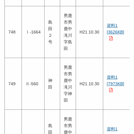
男鹿
島
市男
資料1
田
鹿中
748
Ⅰ-1664
H21.10.30
[3626KB]
２
滝川
号
字島
田
男鹿
市男
資料1
神
鹿中
749
Ⅱ-560
H21.10.30
[7973KB]
田
滝川
字神
田
男鹿
島
市男
資料1
田
鹿中