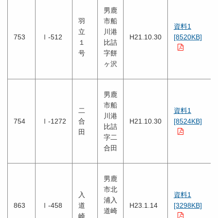
男鹿
羽
市船
資料1
立
川港
753
Ⅰ-512
H21.10.30
[8520KB]
１
比詰
号
字餅
ヶ沢
男鹿
市船
二
資料1
川港
754
Ⅰ-1272
合
H21.10.30
[8524KB]
比詰
田
字二
合田
男鹿
市北
入
資料1
浦入
863
Ⅰ-458
道
H23.1.14
[3298KB]
道崎
崎