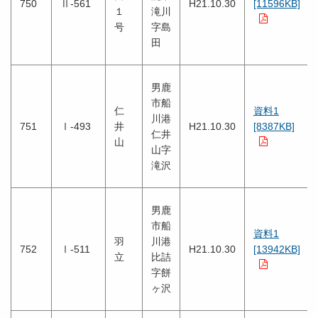
750
Ⅱ-561
H21.10.30
[11596KB]
１
滝川
号
字島
田
男鹿
市船
仁
資料1
川港
751
Ⅰ-493
井
H21.10.30
[8387KB]
仁井
山
山字
滝沢
男鹿
市船
資料1
羽
川港
752
Ⅰ-511
H21.10.30
[13942KB]
立
比詰
字餅
ヶ沢