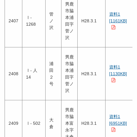
男鹿
市脇
管
資料1
Ⅰ-
本浦
2407
ノ
H28.3.1
[1161KB]
1268
田字
沢
菅ノ
沢
男鹿
浦
市脇
資料1
Ⅰ- 人
田
本浦
2408
H28.3.1
[1130KB]
14
２
田字
号
菅ノ
沢
男鹿
市脇
資料1
大
2409
Ⅰ- 502
本富
H28.3.1
[6951KB]
倉
永字
大倉