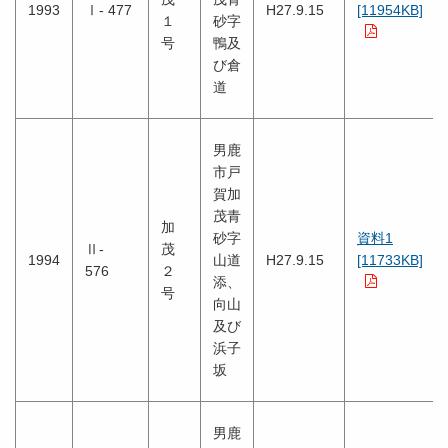
1993
Ⅰ- 477
H27.9.15
[11954KB]
１
砂字
号
鴨及
び倉
道
男鹿
市戸
賀加
茂青
加
砂字
資料1
Ⅱ-
茂
1994
山道
H27.9.15
[11733KB]
576
２
添、
号
向山
及び
浜子
坂
男鹿