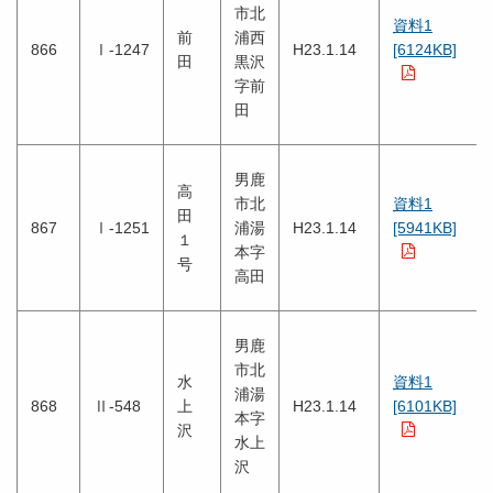
市北
資料1
前
浦西
866
Ⅰ-1247
H23.1.14
[6124KB]
田
黒沢
字前
田
男鹿
高
市北
資料1
田
867
Ⅰ-1251
浦湯
H23.1.14
[5941KB]
１
本字
号
高田
男鹿
市北
水
資料1
浦湯
868
Ⅱ-548
上
H23.1.14
[6101KB]
本字
沢
水上
沢