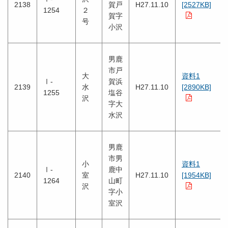
2138
賀戸
H27.11.10
[2527KB]
1254
２
賀字
号
小沢
男鹿
市戸
大
資料1
Ⅰ-
賀浜
2139
水
H27.11.10
[2890KB]
1255
塩谷
沢
字大
水沢
男鹿
市男
小
資料1
Ⅰ-
鹿中
2140
室
H27.11.10
[1954KB]
1264
山町
沢
字小
室沢