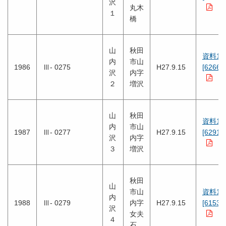
沢
丸木
１
橋
山
秋田
資料1
内
市山
1986
Ⅲ- 0275
H27.9.15
[6266K
沢
内字
２
増沢
山
秋田
資料1
内
市山
1987
Ⅲ- 0277
H27.9.15
[6291K
沢
内字
３
増沢
秋田
山
市山
資料1
内
1988
Ⅲ- 0279
内字
H27.9.15
[6153K
沢
女夫
４
石