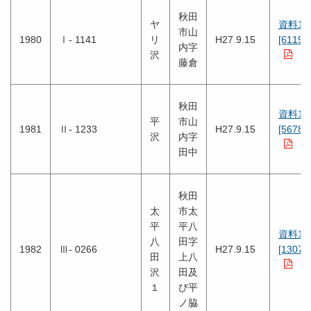
秋田
ヤ
資料1
市山
1980
Ⅰ- 1141
リ
H27.9.15
[6119K
内字
沢
藤倉
秋田
資料1
平
市山
1981
Ⅱ- 1233
H27.9.15
[5678K
沢
内字
田中
秋田
太
市太
平
平八
資料1
八
田字
1982
Ⅲ- 0266
H27.9.15
[1307K
田
上八
沢
田及
１
び平
ノ脇