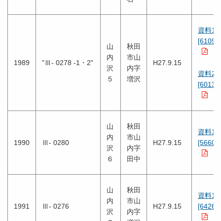
資料1
[6109K
山
秋田
内
市山
1989
"Ⅲ- 0278 -1・2"
H27.9.15
沢
内字
資料2
５
増沢
[6013K
山
秋田
資料1
内
市山
1990
Ⅲ- 0280
H27.9.15
[5660K
沢
内字
６
田中
山
秋田
資料1
内
市山
1991
Ⅲ- 0276
H27.9.15
[6426K
沢
内字