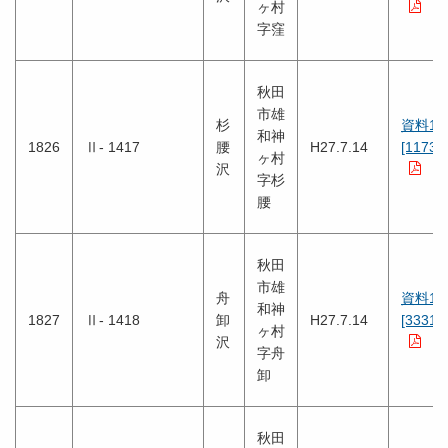
ヶ村
字窪
秋田
市雄
杉
資料1
和神
1826
Ⅱ- 1417
腰
H27.7.14
[1173K
ヶ村
沢
字杉
腰
秋田
市雄
舟
資料1
和神
1827
Ⅱ- 1418
卸
H27.7.14
[3331K
ヶ村
沢
字舟
卸
秋田