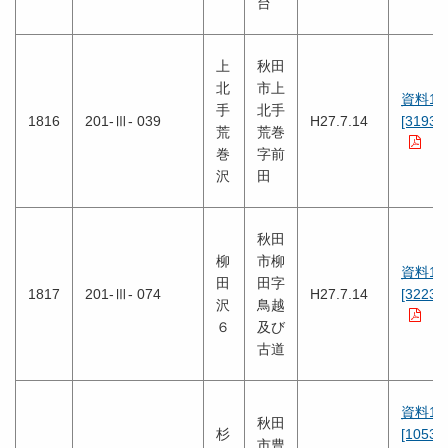
台
上
秋田
北
市上
資料1
手
北手
1816
201-Ⅲ- 039
H27.7.14
[3193K
荒
荒巻
巻
字前
沢
田
秋田
柳
市柳
資料1
田
田字
1817
201-Ⅲ- 074
H27.7.14
[3223K
沢
鳥越
６
及び
古道
資料1
秋田
杉
[1053K
市豊