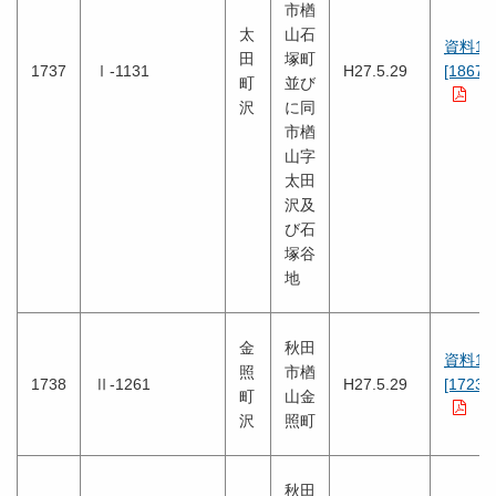
市楢
太
山石
資料1
田
塚町
1737
Ⅰ-1131
H27.5.29
[1867K
町
並び
沢
に同
市楢
山字
太田
沢及
び石
塚谷
地
金
秋田
資料1
照
市楢
1738
Ⅱ-1261
H27.5.29
[1723K
町
山金
沢
照町
秋田