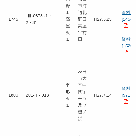
野
市河
田
辺北
資料2
"Ⅲ-0378 -1・
1745
高
野田
H27.5.29
[1454K
2・3"
屋
高屋
沢
字前
１
田
資料3
[1520K
秋田
市太
平
平中
資料1
形
関字
1800
201-Ⅰ- 013
H27.7.14
[5717K
沢
平形
１
及び
槻ノ
浜