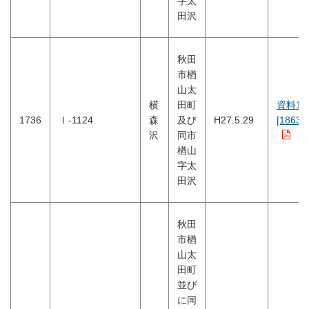
字太
田沢
秋田
市楢
山太
横
田町
資料1
1736
Ⅰ-1124
森
及び
H27.5.29
[1863K
沢
同市
楢山
字太
田沢
秋田
市楢
山太
田町
並び
に同