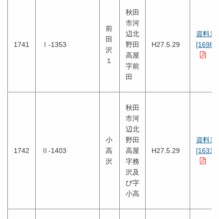
秋田
市河
前
辺北
資料1
田
1741
Ⅰ-1353
野田
H27.5.29
[1698K
沢
高屋
１
字前
田
秋田
市河
辺北
小
野田
資料1
1742
Ⅱ-1403
高
高屋
H27.5.29
[1631K
沢
字務
沢及
び字
小高