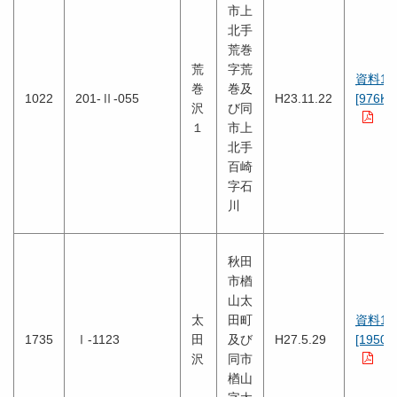
市上
北手
荒巻
荒
字荒
資料1
巻
巻及
1022
201-Ⅱ-055
H23.11.22
[976KB
沢
び同
１
市上
北手
百崎
字石
川
秋田
市楢
山太
太
田町
資料1
1735
Ⅰ-1123
田
及び
H27.5.29
[1950K
沢
同市
楢山