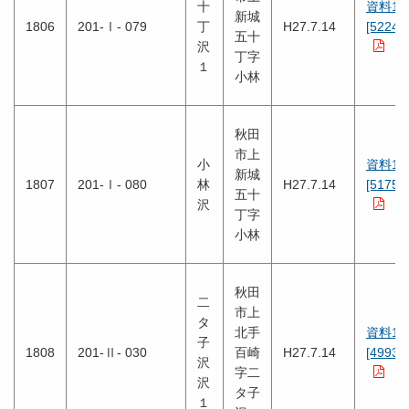
十
資料1
新城
1806
201-Ⅰ- 079
丁
H27.7.14
[5224K
五十
沢
丁字
１
小林
秋田
市上
小
資料1
新城
1807
201-Ⅰ- 080
林
H27.7.14
[5175K
五十
沢
丁字
小林
秋田
二
市上
タ
北手
資料1
子
1808
201-Ⅱ- 030
百崎
H27.7.14
[4993K
沢
字二
沢
タ子
１