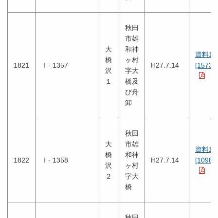
秋田
市雄
大
和神
資料1
橋
ヶ村
1821
Ⅰ- 1357
H27.7.14
[1573K
沢
字大
１
橋及
び舟
卸
秋田
大
市雄
資料1
橋
和神
1822
Ⅰ- 1358
H27.7.14
[1098K
沢
ヶ村
２
字大
橋
秋田