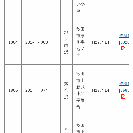
ツ小
屋
秋田
地
市添
資料1
ノ
1804
201-Ⅰ- 063
川字
H27.7.14
[5328K
内
地ノ
沢
内
秋田
市上
落
資料1
新城
1805
201-Ⅰ- 074
合
H27.7.14
[5588K
小又
沢
字落
合
秋田
五
市上