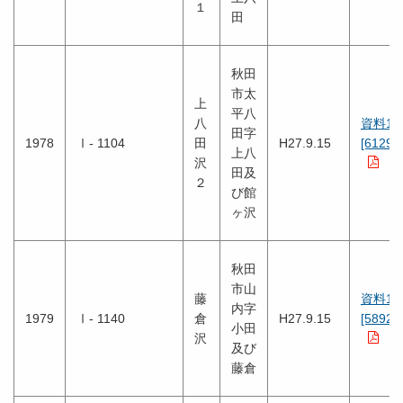
１
田
秋田
市太
上
平八
八
資料1
田字
1978
Ⅰ- 1104
田
H27.9.15
[6129K
上八
沢
田及
２
び館
ヶ沢
秋田
市山
藤
資料1
内字
1979
Ⅰ- 1140
倉
H27.9.15
[5892K
小田
沢
及び
藤倉