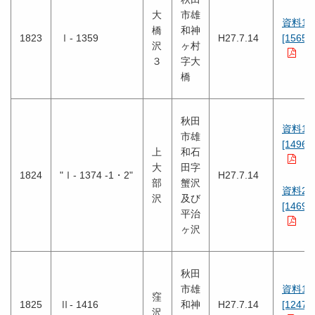
大
市雄
資料1
橋
和神
1823
Ⅰ- 1359
H27.7.14
[1565K
沢
ヶ村
３
字大
橋
秋田
資料1
市雄
[1496K
上
和石
大
田字
1824
"Ⅰ- 1374 -1・2"
H27.7.14
部
蟹沢
資料2
沢
及び
[1469K
平治
ヶ沢
秋田
市雄
資料1
窪
1825
Ⅱ- 1416
和神
H27.7.14
[1247K
沢