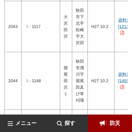
秋田
大
市下
資料1
沢
北手
2043
Ⅰ- 1117
H27.10.2
[1213K
田
松崎
沢
字大
沢田
秋田
堀
市濁
尾
川字
資料1
2044
Ⅰ- 1148
田
堀尾
H27.10.2
[1459K
沢
田及
１
び草
刈場
秋田
メニュー
探す
防災
堀
市濁
尾
川字
資料1