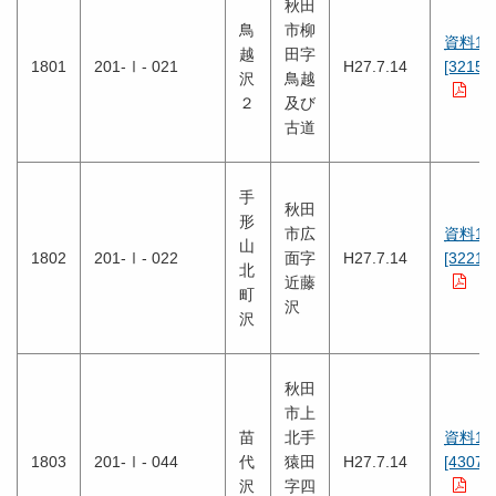
秋田
鳥
市柳
資料1
越
田字
1801
201-Ⅰ- 021
H27.7.14
[3215K
沢
鳥越
２
及び
古道
手
秋田
形
市広
資料1
山
1802
201-Ⅰ- 022
面字
H27.7.14
[3221K
北
近藤
町
沢
沢
秋田
市上
苗
北手
資料1
1803
201-Ⅰ- 044
代
猿田
H27.7.14
[4307K
沢
字四