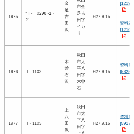
秋田
金
[1219K
市金
足
"Ⅲ- 0298 -1・
足吉
1975
吉
H27.9.15
2"
田字
田
資料2
イカ
沢
[1210K
リ
秋田
木
市太
資料1
曽
平八
1976
Ⅰ- 1102
H27.9.15
[5825K
石
田字
沢
木曾
石
秋田
上
市太
八
資料1
平八
1977
Ⅰ- 1103
田
H27.9.15
[5917K
田字
沢
上八