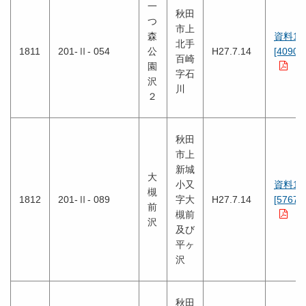
一
秋田
つ
市上
森
資料1
北手
1811
201-Ⅱ- 054
公
H27.7.14
[4090K
百崎
園
字石
沢
川
２
秋田
市上
新城
大
小又
資料1
槻
1812
201-Ⅱ- 089
字大
H27.7.14
[5767K
前
槻前
沢
及び
平ヶ
沢
秋田