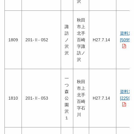
沢
秋田
諏
市上
訪
北手
資料1
1809
201-Ⅱ- 052
ノ
百崎
H27.7.14
[5095K
沢
字諏
沢
訪ノ
沢
一
秋田
つ
市上
森
資料1
北手
1810
201-Ⅱ- 053
公
H27.7.14
[2259K
百崎
園
字石
沢
川
１