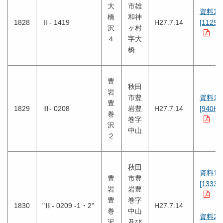
大
市雄
資料1
橋
和神
1828
Ⅱ- 1419
H27.7.14
[1129K
沢
ヶ村
４
字大
橋
豊
秋田
岩
市豊
資料1
豊
1829
Ⅲ- 0208
岩豊
H27.7.14
[940KB
巻
巻字
沢
中山
２
秋田
資料1
豊
市豊
[1333K
岩
岩豊
豊
巻字
1830
"Ⅲ- 0209 -1・2"
H27.7.14
巻
中山
資料2
沢
及び