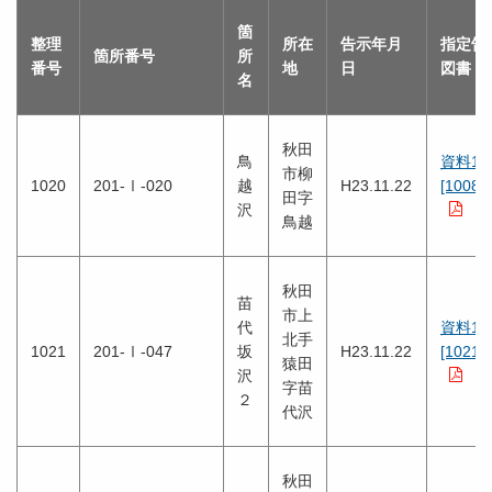
箇
整理
所在
告示年月
指定告
箇所番号
所
番号
地
日
図書
名
秋田
鳥
資料1
市柳
1020
201-Ⅰ-020
越
H23.11.22
[1008K
田字
沢
鳥越
秋田
苗
市上
代
資料1
北手
1021
201-Ⅰ-047
坂
H23.11.22
[1021K
猿田
沢
字苗
２
代沢
秋田