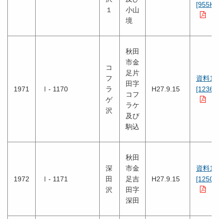
[955KB
１
小山
境
秋田
市金
コ
足片
フ
資料1
田字
1971
Ⅰ- 1170
ラ
H27.9.15
[1236K
コフ
ゲ
ラケ
沢
及び
駒込
秋田
深
市金
資料1
1972
Ⅰ- 1171
田
足吉
H27.9.15
[1250K
沢
田字
深田