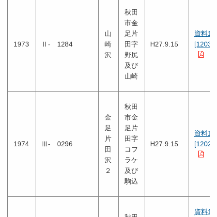
秋田
市金
山
足片
資料1
1973
Ⅱ- 1284
崎
田字
H27.9.15
[1203K
沢
野尻
及び
山崎
秋田
金
市金
足
足片
資料1
片
田字
1974
Ⅲ- 0296
H27.9.15
[1202K
田
コフ
沢
ラケ
２
及び
駒込
資料1