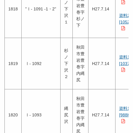
ノ
岩豊
1818
"Ⅰ- 1091 -1・2"
下
H27.7.14
巻字
沢
資料2
杉ノ
１
[1052K
下
秋田
杉
市豊
ノ
資料1
岩豊
1819
Ⅰ- 1092
下
H27.7.14
[1037K
巻字
沢
内縄
２
尻
秋田
市豊
縄
資料1
岩豊
1820
Ⅰ- 1093
尻
H27.7.14
[988KB
巻字
沢
内縄
尻