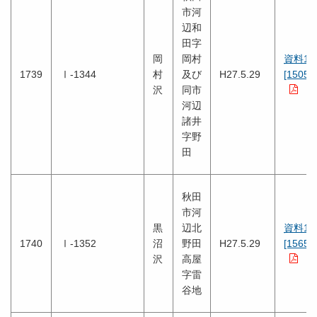
市河
辺和
田字
岡
岡村
資料1
1739
Ⅰ-1344
村
及び
H27.5.29
[1505K
沢
同市
河辺
諸井
字野
田
秋田
市河
黒
辺北
資料1
1740
Ⅰ-1352
沼
野田
H27.5.29
[1565K
沢
高屋
字雷
谷地