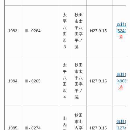
太
秋田
平
市太
資料1
八
平八
1983
Ⅲ- 0264
H27.9.15
[5242K
田
田字
沢
平ノ
３
脇
太
秋田
平
市太
資料1
八
平八
1984
Ⅲ- 0265
H27.9.15
[4908K
田
田字
沢
平ノ
４
脇
秋田
山
市山
資料1
内
1985
Ⅲ- 0274
内字
H27.9.15
[1274K