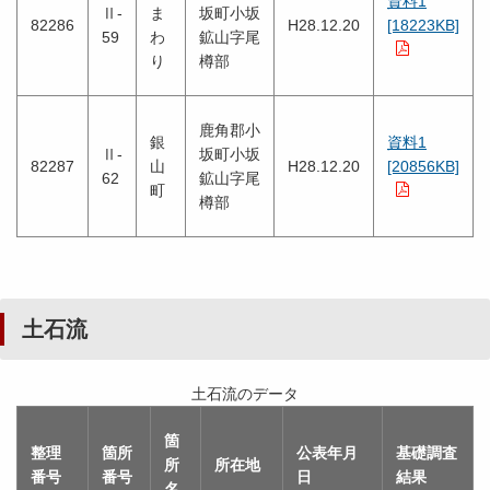
資料1
Ⅱ-
ま
坂町小坂
82286
H28.12.20
[18223KB]
59
わ
鉱山字尾
り
樽部
鹿角郡小
銀
資料1
Ⅱ-
坂町小坂
82287
山
H28.12.20
[20856KB]
62
鉱山字尾
町
樽部
土石流
土石流のデータ
箇
整理
箇所
公表年月
基礎調査
所
所在地
番号
番号
日
結果
名