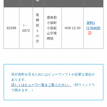
尾
鹿角郡
樽
小坂町
資料1
Ⅰ-
部
82288
小坂鉱
H28.12.20
[1784KB]
0072
１
山字尾
の
樽部
沢
添付資料を見るためにはビューワソフトが必要な場合が
あります。
詳しくはビューワ一覧をご覧ください。
（別ウィンドウ
で開きます。）