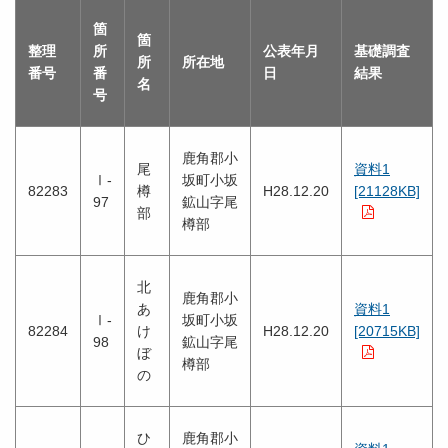
箇
箇
整理
所
公表年月
基礎調査
所
所在地
番号
番
日
結果
名
号
鹿角郡小
尾
資料1
Ⅰ-
坂町小坂
82283
樽
H28.12.20
[21128KB]
97
鉱山字尾
部
樽部
北
鹿角郡小
あ
資料1
Ⅰ-
坂町小坂
82284
け
H28.12.20
[20715KB]
98
鉱山字尾
ぼ
樽部
の
ひ
鹿角郡小