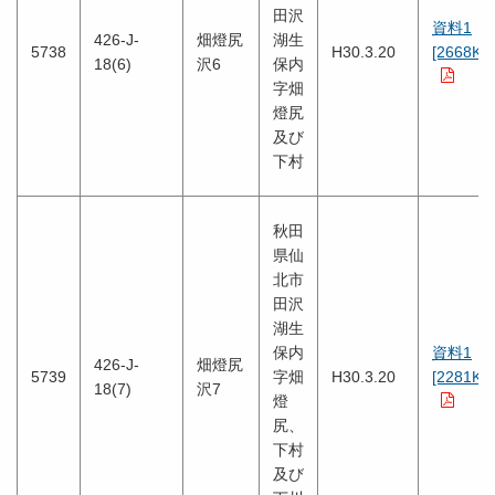
田沢
資料1
426-J-
畑燈尻
湖生
5738
H30.3.20
[2668KB
18(6)
沢6
保内
字畑
燈尻
及び
下村
秋田
県仙
北市
田沢
湖生
保内
資料1
426-J-
畑燈尻
5739
字畑
H30.3.20
[2281KB
18(7)
沢7
燈
尻、
下村
及び