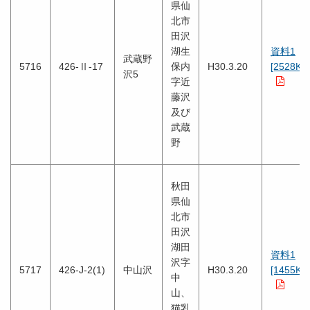
県仙
北市
田沢
湖生
資料1
武蔵野
5716
426-Ⅱ-17
保内
H30.3.20
[2528KB
沢5
字近
藤沢
及び
武蔵
野
秋田
県仙
北市
田沢
湖田
資料1
沢字
5717
426-J-2(1)
中山沢
H30.3.20
[1455KB
中
山、
猫乳