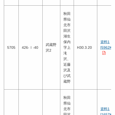
秋田
県仙
北市
田沢
湖生
保内
資料1
武蔵野
5705
426-Ⅰ-40
字上
H30.3.20
[5962KB
沢2
滝
沢、
近藤
沢及
び武
蔵野
秋田
県仙
北市
資料1
田沢
[1657KB