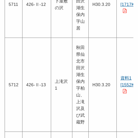
下屋敷
田沢
5711
426-Ⅱ-12
H30.3.20
[1717KB
の沢
湖生
保内
字山
居
秋田
県仙
北市
田沢
湖生
資料1
上滝沢
保内
5712
426-Ⅱ-13
H30.3.20
[1552KB
1
字柏
山、
上滝
沢及
び武
蔵野