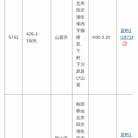
北市
田沢
湖生
保内
字畑
資料1
426-J-
5741
山居沢
燈
H30.3.20
[1871KB
18(9)
尻、
下
村、
下川
原及
び山
居
秋田
県仙
北市
田沢
湖生
資料1