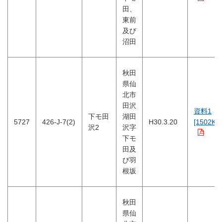
田、
東前
及び
沼田
秋田
県仙
北市
田沢
資料1
下モ田
湖田
5727
426-J-7(2)
H30.3.20
[1502KB
沢2
沢字
下モ
田及
び羽
根坂
秋田
県仙