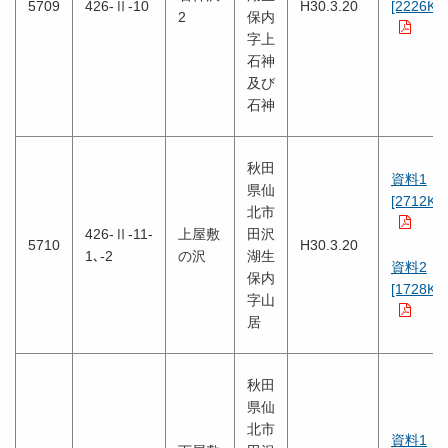
5709
426-Ⅱ-10
H30.3.20
[2226KB
2
保内
字上
石神
及び
石神
秋田
資料1
県仙
[2712KB
北市
426-Ⅱ-11-
上屋敷
田沢
5710
H30.3.20
1､-2
の沢
湖生
資料2
保内
[1728KB
字山
居
秋田
県仙
北市
資料1