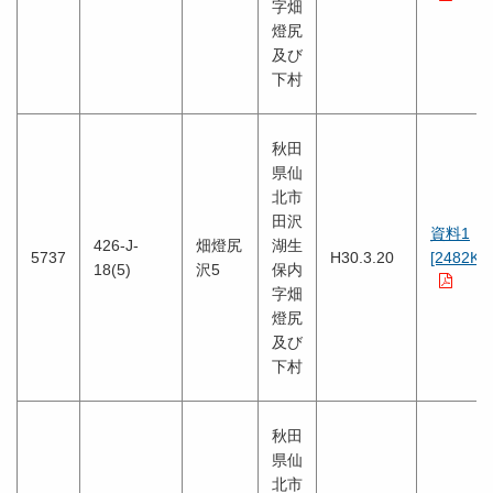
字畑
燈尻
及び
下村
秋田
県仙
北市
田沢
資料1
426-J-
畑燈尻
湖生
5737
H30.3.20
[2482KB
18(5)
沢5
保内
字畑
燈尻
及び
下村
秋田
県仙
北市