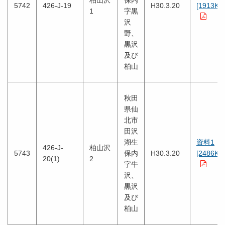
柏山沢
保内
5742
426-J-19
H30.3.20
[1913KB
1
字黒
沢
野、
黒沢
及び
柏山
秋田
県仙
北市
田沢
湖生
資料1
426-J-
柏山沢
5743
保内
H30.3.20
[2486KB
20(1)
2
字牛
沢、
黒沢
及び
柏山