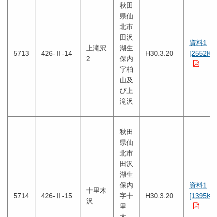
秋田
県仙
北市
田沢
資料1
上滝沢
湖生
5713
426-Ⅱ-14
H30.3.20
[2552KB
2
保内
字柏
山及
び上
滝沢
秋田
県仙
北市
田沢
湖生
保内
資料1
十里木
5714
426-Ⅱ-15
字十
H30.3.20
[1395KB
沢
里