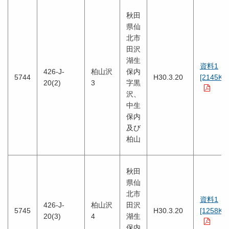
秋田
県仙
北市
田沢
湖生
資料1
426-J-
柏山沢
保内
5744
H30.3.20
[2145KB
20(2)
3
字黒
沢、
中生
保内
及び
柏山
秋田
県仙
北市
資料1
426-J-
柏山沢
田沢
5745
H30.3.20
[1258KB
20(3)
4
湖生
保内