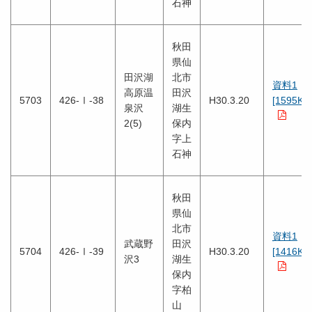
石神
秋田
県仙
田沢湖
北市
資料1
高原温
田沢
5703
426-Ⅰ-38
H30.3.20
[1595KB
泉沢
湖生
2(5)
保内
字上
石神
秋田
県仙
北市
資料1
武蔵野
田沢
5704
426-Ⅰ-39
H30.3.20
[1416KB
沢3
湖生
保内
字柏
山