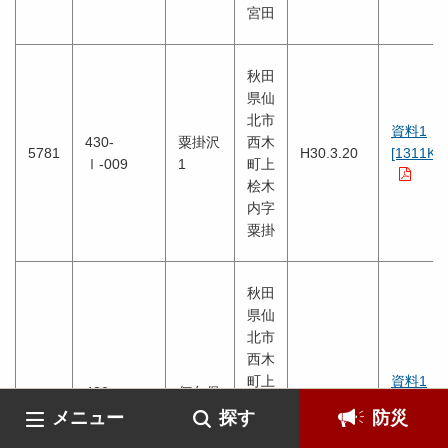
宮田
秋田
県仙
北市
資料1
430-
粟掛沢
西木
5781
H30.3.20
[1311KB
Ⅰ-009
1
町上
桧木
内字
粟掛
秋田
県仙
北市
西木
町上
資料1
430-
何久保
5782
桧木
H30.3.20
[1239KB
Ⅱ-006
沢2
メニュー
探す
防災
内字
杉沢