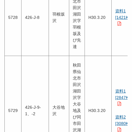
北市
田沢
資料1
羽根坂
湖田
5728
426-J-8
H30.3.20
[1421KB
沢
沢字
羽根
坂及
び先
達
秋田
県仙
北市
田沢
湖田
資料1
沢字
[2847KB
大谷
426-J-9-
大谷地
5729
地及
H30.3.20
1、-2
沢
び同
資料2
市田
[3080KB
沢湖