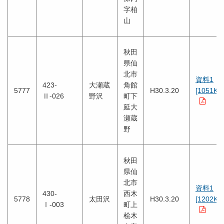
字柏
山
秋田
県仙
北市
資料1
423-
大瀬蔵
角館
5777
H30.3.20
[1051KB
Ⅱ-026
野沢
町下
延大
瀬蔵
野
秋田
県仙
北市
資料1
430-
西木
5778
太田沢
H30.3.20
[1202KB
Ⅰ-003
町上
桧木