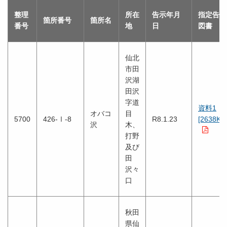
整理
所在
告示年月
指定告示
箇所番号
箇所名
番号
地
日
図書
仙北
市田
沢湖
田沢
字道
資料1
オバコ
目
5700
426-Ⅰ-8
R8.1.23
[2638KB
沢
木、
打野
及び
田
沢々
口
秋田
県仙