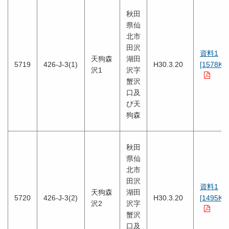
秋田
県仙
北市
田沢
資料1
天狗森
湖田
5719
426-J-3(1)
H30.3.20
[1578KB
沢1
沢字
蟹沢
口及
び天
狗森
秋田
県仙
北市
田沢
資料1
天狗森
湖田
5720
426-J-3(2)
H30.3.20
[1495KB
沢2
沢字
蟹沢
口及