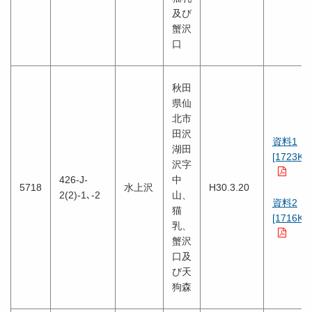
及び
蟹沢
口
秋田
県仙
北市
田沢
資料1
湖田
[1723KB
沢字
426-J-
中
5718
水上沢
H30.3.20
2(2)-1､-2
山、
資料2
猫
[1716KB
乳、
蟹沢
口及
び天
狗森