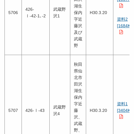
湖生
426-
武蔵野
5706
保内
H30.3.20
Ⅰ-42-1､-2
沢1
字近
資料2
藤沢
[1684KB
及び
武蔵
野
秋田
県仙
北市
田沢
湖生
保内
字近
資料1
武蔵野
5707
426-Ⅰ-43
藤
H30.3.20
[3404KB
沢4
沢、
武蔵
野、