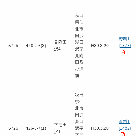
秋田
県仙
北市
田沢
資料1
見附田
湖田
5725
426-J-6(3)
H30.3.20
[1378KB
沢4
沢字
見附
田及
び潟
前
秋田
県仙
北市
田沢
湖田
資料1
下モ田
5726
426-J-7(1)
沢字
H30.3.20
[1482KB
沢1
下モ