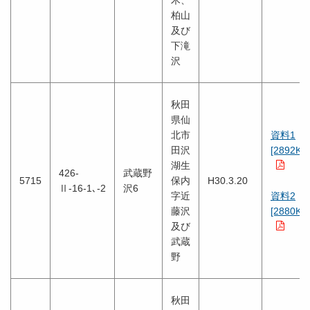
木、
柏山
及び
下滝
沢
秋田
県仙
北市
資料1
田沢
[2892KB
湖生
426-
武蔵野
5715
保内
H30.3.20
Ⅱ-16-1､-2
沢6
字近
資料2
藤沢
[2880KB
及び
武蔵
野
秋田