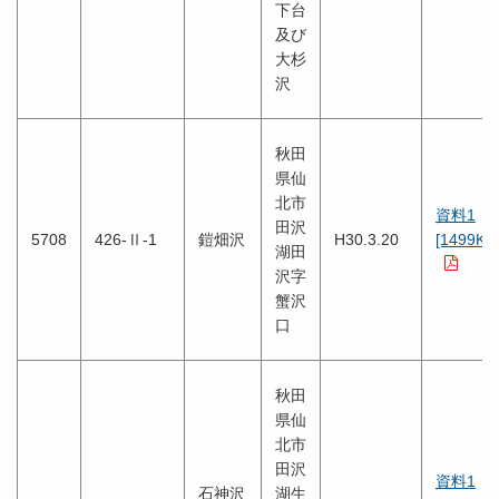
下台
及び
大杉
沢
秋田
県仙
北市
資料1
田沢
5708
426-Ⅱ-1
鎧畑沢
H30.3.20
[1499KB
湖田
沢字
蟹沢
口
秋田
県仙
北市
田沢
資料1
石神沢
湖生