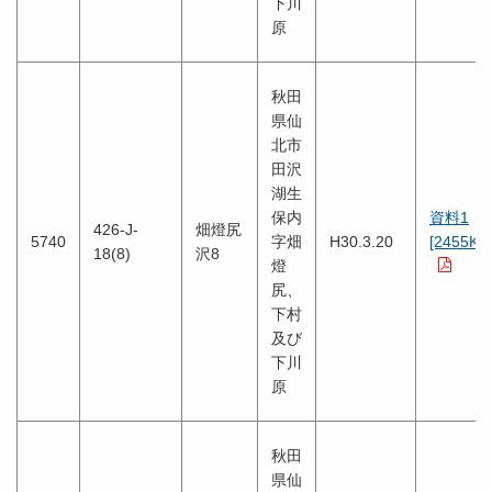
下川
原
秋田
県仙
北市
田沢
湖生
保内
資料1
426-J-
畑燈尻
5740
字畑
H30.3.20
[2455KB
18(8)
沢8
燈
尻、
下村
及び
下川
原
秋田
県仙