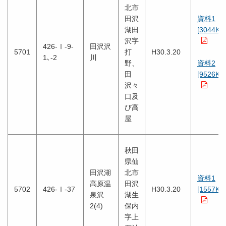
北市
田沢
資料1
湖田
[3044KB
沢字
426-Ⅰ-9-
田沢沢
5701
打
H30.3.20
1､-2
川
野、
資料2
田
[9526KB
沢々
口及
び高
屋
秋田
県仙
田沢湖
北市
資料1
高原温
田沢
5702
426-Ⅰ-37
H30.3.20
[1557KB
泉沢
湖生
2(4)
保内
字上