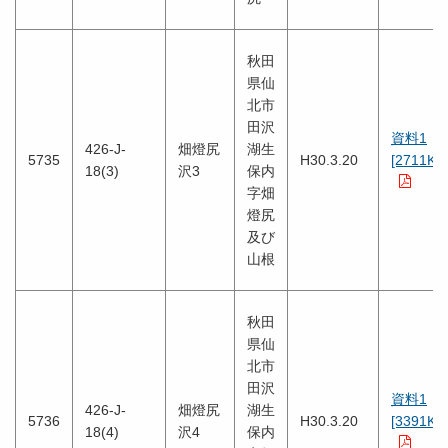
秋田
県仙
北市
田沢
資料1
426-J-
畑燈尻
湖生
5735
H30.3.20
[2711KB
18(3)
沢3
保内
字畑
燈尻
及び
山根
秋田
県仙
北市
田沢
資料1
426-J-
畑燈尻
湖生
5736
H30.3.20
[3391KB
18(4)
沢4
保内