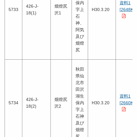
保内
資料1
426-J-
畑燈尻
5733
字上
H30.3.20
[2648KB
18(1)
沢1
石
神、
阿気
及び
畑燈
尻
秋田
県仙
北市
田沢
湖生
資料1
426-J-
畑燈尻
5734
保内
H30.3.20
[2660KB
18(2)
沢2
字上
石神
及び
畑燈
尻