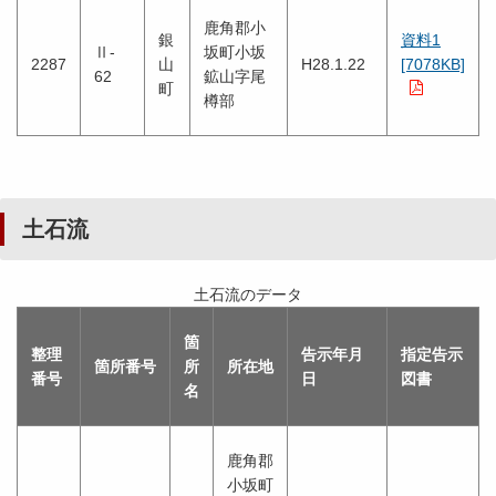
鹿角郡小
銀
資料1
Ⅱ-
坂町小坂
2287
山
H28.1.22
[7078KB]
62
鉱山字尾
町
樽部
土石流
土石流のデータ
箇
整理
告示年月
指定告示
箇所番号
所
所在地
番号
日
図書
名
鹿角郡
小坂町