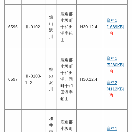
鹿角郡
鉛
小坂町
資料1
山
6596
Ⅱ-0102
十和田
H30.12.4
[1689KB]
沢
湖字鉛
川
山
資料1
鹿角郡
[5280KB]
小坂町
釜
十和田
Ⅱ-0103-
の
6597
湖、同
H30.12.4
1,-2
沢
資料2
町十和
川
[4112KB]
田湖字
鉛山
和
鹿角郡
井
小坂町
資料1
内