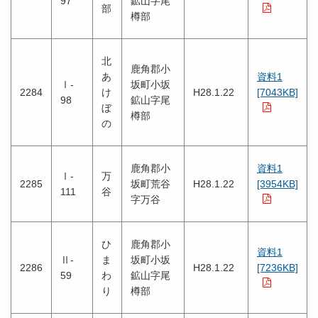
97
鉱山字尾
部
樽部
北
鹿角郡小
あ
資料1
Ⅰ-
坂町小坂
2284
け
H28.1.22
[7043KB]
98
鉱山字尾
ぼ
樽部
の
鹿角郡小
資料1
Ⅰ-
万
2285
坂町荒谷
H28.1.22
[3954KB]
111
谷
字万谷
ひ
鹿角郡小
資料1
Ⅱ-
ま
坂町小坂
2286
H28.1.22
[7236KB]
59
わ
鉱山字尾
り
樽部