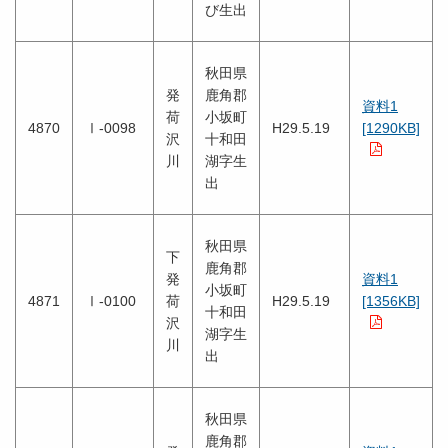
び生出
秋田県
発
鹿角郡
資料1
荷
小坂町
4870
Ⅰ-0098
H29.5.19
[1290KB]
沢
十和田
川
湖字生
出
秋田県
下
鹿角郡
発
資料1
小坂町
4871
Ⅰ-0100
荷
H29.5.19
[1356KB]
十和田
沢
湖字生
川
出
秋田県
鹿角郡