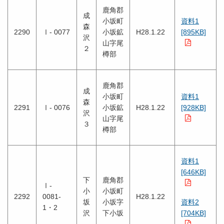
鹿角郡
成
小坂町
資料1
森
2290
Ⅰ- 0077
小坂鉱
H28.1.22
[895KB]
沢
山字尾
２
樽部
鹿角郡
成
小坂町
資料1
森
2291
Ⅰ- 0076
小坂鉱
H28.1.22
[928KB]
沢
山字尾
３
樽部
資料1
[646KB]
下
鹿角郡
Ⅰ-
小
小坂町
2292
0081-
H28.1.22
坂
小坂字
資料2
1・2
沢
下小坂
[704KB]