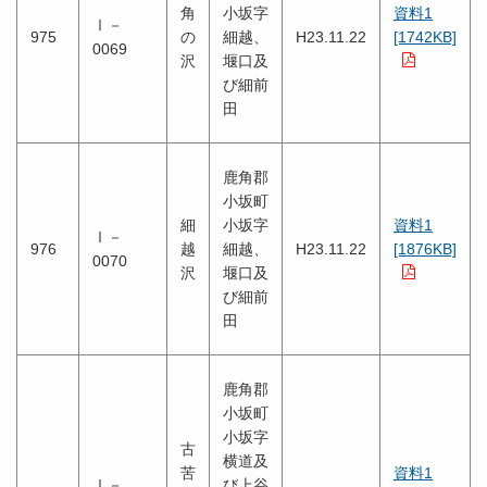
角
小坂字
資料1
Ⅰ－
975
の
細越、
H23.11.22
[1742KB]
0069
沢
堰口及
び細前
田
鹿角郡
小坂町
細
小坂字
資料1
Ⅰ－
976
越
細越、
H23.11.22
[1876KB]
0070
沢
堰口及
び細前
田
鹿角郡
小坂町
小坂字
古
横道及
苦
資料1
Ⅰ－
び上谷