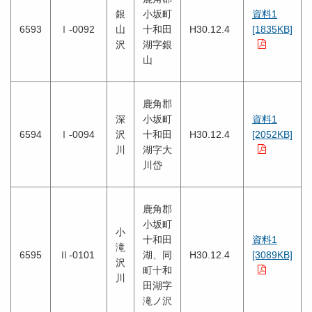
銀
小坂町
資料1
6593
Ⅰ-0092
山
十和田
H30.12.4
[1835KB]
沢
湖字銀
山
鹿角郡
深
小坂町
資料1
6594
Ⅰ-0094
沢
十和田
H30.12.4
[2052KB]
川
湖字大
川岱
鹿角郡
小坂町
小
十和田
資料1
滝
6595
Ⅱ-0101
湖、同
H30.12.4
[3089KB]
沢
町十和
川
田湖字
滝ノ沢