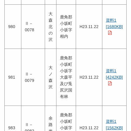
大
鹿角郡
森
資料1
Ⅱ－
小坂町
980
北
H23.11.22
[1680KB]
0078
小坂字
の
相内
沢
鹿角郡
小坂町
大
小坂字
資料1
Ⅱ－
ノ
981
大森平
H23.11.22
[4242KB]
0079
森
及び兎
沢
尻沢国
有林
鹿角郡
余
小坂町
資料1
Ⅱ－
路
983
小坂字
H23.11.22
[1562KB]