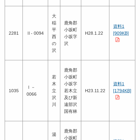
大
稲
鹿角郡
資料1
平
小坂町
2281
Ⅱ- 0094
H28.1.22
[909KB]
西
小坂字
の
沢
沢
鹿角郡
若
小坂町
木
小坂字
資料1
Ⅰ－
1035
立
若木立
H23.11.22
[1794KB]
0066
沢
及び新
川
遠部沢
国有林
鹿角郡
湯
小坂町