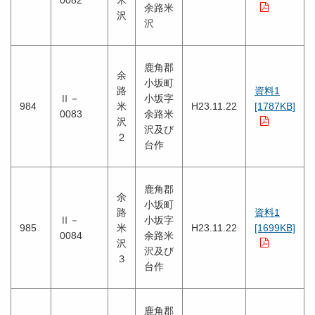
0082
米
余路米
沢
沢
鹿角郡
余
小坂町
路
資料1
Ⅱ－
小坂字
984
米
H23.11.22
[1787KB]
0083
余路米
沢
沢及び
２
台作
鹿角郡
余
小坂町
路
資料1
Ⅱ－
小坂字
985
米
H23.11.22
[1699KB]
0084
余路米
沢
沢及び
３
台作
鹿角郡