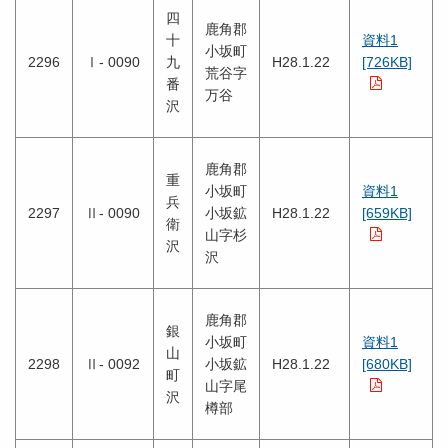
四
鹿角郡
十
資料1
小坂町
2296
Ⅰ- 0090
九
H28.1.22
[726KB]
荒谷字
番
万谷
沢
鹿角郡
重
小坂町
資料1
兵
2297
Ⅱ- 0090
小坂鉱
H28.1.22
[659KB]
衛
山字杉
沢
沢
鹿角郡
銀
小坂町
資料1
山
2298
Ⅱ- 0092
小坂鉱
H28.1.22
[680KB]
町
山字尾
沢
樽部