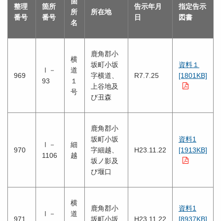
箇
整理
箇所
告示年月
指定告示
所
所在地
番号
番号
日
図書
名
鹿角郡小
横
坂町小坂
資料１
Ⅰ－
道
969
字横道、
R7.7.25
[1801KB]
93
１
上谷地及
号
び丑森
鹿角郡小
坂町小坂
資料1
Ⅰ－
細
970
字細越、
H23.11.22
[1913KB]
1106
越
坂ノ影及
び堰口
横
鹿角郡小
資料1
Ⅰ－
道
971
坂町小坂
H23.11.22
[8937KB]