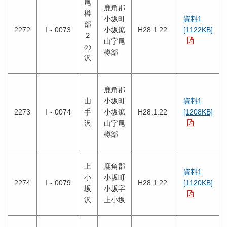
尾
鹿角郡
樽
小坂町
資料1
部
2272
Ⅰ- 0073
小坂鉱
H28.1.22
[1122KB]
２
山字尾
の
樽部
沢
鹿角郡
山
小坂町
資料1
2273
Ⅰ- 0074
手
小坂鉱
H28.1.22
[1208KB]
沢
山字尾
樽部
上
鹿角郡
資料1
小
小坂町
2274
Ⅰ- 0079
H28.1.22
[1120KB]
坂
小坂字
沢
上小坂