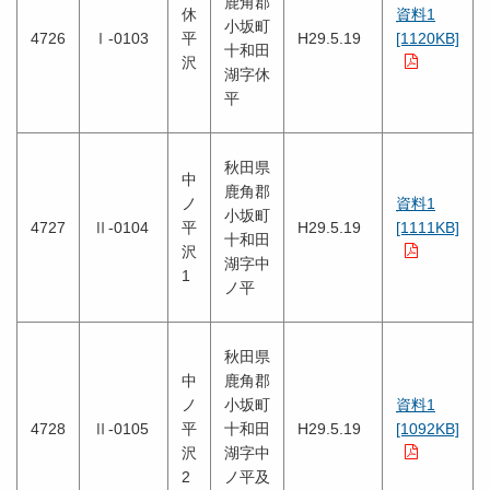
鹿角郡
休
資料1
小坂町
4726
Ⅰ-0103
平
H29.5.19
[1120KB]
十和田
沢
湖字休
平
秋田県
中
鹿角郡
ノ
資料1
小坂町
4727
Ⅱ-0104
平
H29.5.19
[1111KB]
十和田
沢
湖字中
1
ノ平
秋田県
中
鹿角郡
ノ
小坂町
資料1
4728
Ⅱ-0105
平
十和田
H29.5.19
[1092KB]
沢
湖字中
2
ノ平及