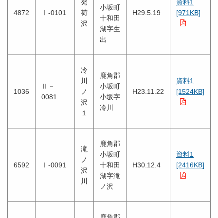
発
資料1
小坂町
4872
Ⅰ-0101
荷
H29.5.19
[971KB]
十和田
沢
湖字生
出
冷
鹿角郡
川
資料1
Ⅱ－
小坂町
1036
ノ
H23.11.22
[1524KB]
0081
小坂字
沢
冷川
１
鹿角郡
滝
小坂町
資料1
ノ
6592
Ⅰ-0091
十和田
H30.12.4
[2416KB]
沢
湖字滝
川
ノ沢
鹿角郡