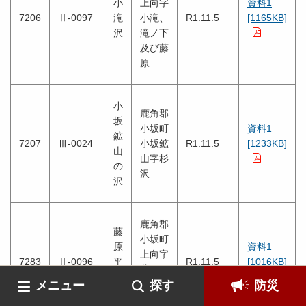
小
上向字
資料1
7206
Ⅱ-0097
滝
小滝、
R1.11.5
[1165KB]
沢
滝ノ下
及び藤
原
小
鹿角郡
坂
小坂町
資料1
鉱
7207
Ⅲ-0024
小坂鉱
R1.11.5
[1233KB]
山
山字杉
の
沢
沢
鹿角郡
藤
小坂町
原
資料1
上向字
7283
Ⅱ-0096
平
R1.11.5
[1016KB]
藤原及
沢
メニュー
び滝ノ
探す
防災
1
下