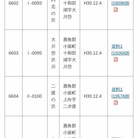
6602
Ⅰ-0093
十和田
H30.12.4
[1809KB]
北
湖字大
の
川岱
沢
大
鹿角郡
川
小坂町
資料1
6603
Ⅰ-0095
岱
十和田
H30.12.4
[1926KB]
沢
湖字大
川
川岱
二
鹿角郡
資料1
渡
小坂町
6604
Ⅱ-0100
H30.12.4
[1957KB]
の
上向字
沢
二夕渡
鹿角郡
小坂町