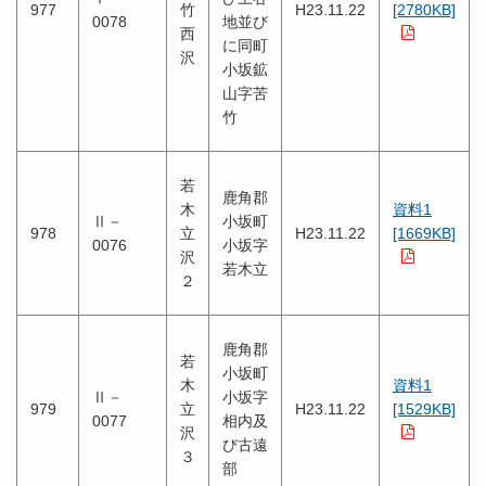
977
竹
H23.11.22
[2780KB]
0078
地並び
西
に同町
沢
小坂鉱
山字苦
竹
若
鹿角郡
木
資料1
Ⅱ－
小坂町
978
立
H23.11.22
[1669KB]
0076
小坂字
沢
若木立
２
鹿角郡
若
小坂町
木
資料1
Ⅱ－
小坂字
979
立
H23.11.22
[1529KB]
0077
相内及
沢
び古遠
３
部