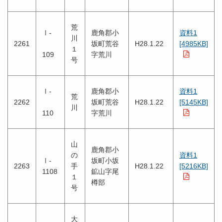
荒
Ⅰ-
鹿角郡小
資料1
川
2261
坂町荒谷
H28.1.22
[4985KB]
１
109
字荒川
号
Ⅰ-
鹿角郡小
資料1
荒
2262
坂町荒谷
H28.1.22
[5145KB]
川
110
字荒川
山
鹿角郡小
の
資料1
Ⅰ-
坂町小坂
2263
手
H28.1.22
[5216KB]
1108
鉱山字尾
１
樽部
号
大