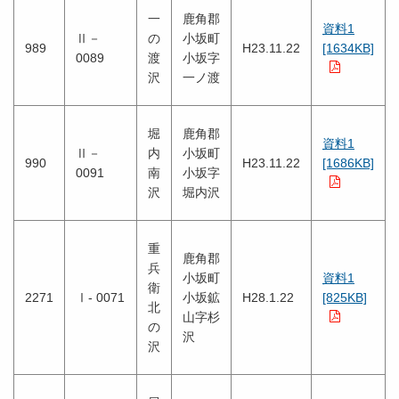
一
鹿角郡
資料1
Ⅱ－
の
小坂町
989
H23.11.22
[1634KB]
0089
渡
小坂字
沢
一ノ渡
堀
鹿角郡
資料1
Ⅱ－
内
小坂町
990
H23.11.22
[1686KB]
0091
南
小坂字
沢
堀内沢
重
鹿角郡
兵
小坂町
資料1
衛
2271
Ⅰ- 0071
小坂鉱
H28.1.22
[825KB]
北
山字杉
の
沢
沢