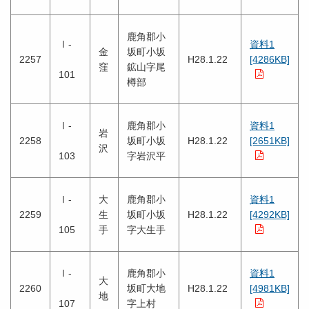
鹿角郡小
Ⅰ-
資料1
金
坂町小坂
2257
H28.1.22
[4286KB]
窪
鉱山字尾
101
樽部
Ⅰ-
鹿角郡小
資料1
岩
2258
坂町小坂
H28.1.22
[2651KB]
沢
103
字岩沢平
Ⅰ-
大
鹿角郡小
資料1
2259
生
坂町小坂
H28.1.22
[4292KB]
105
手
字大生手
Ⅰ-
鹿角郡小
資料1
大
2260
坂町大地
H28.1.22
[4981KB]
地
107
字上村