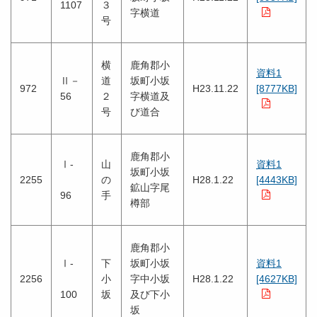
1107
３
字横道
号
横
鹿角郡小
資料1
Ⅱ－
道
坂町小坂
972
H23.11.22
[8777KB]
56
２
字横道及
号
び道合
鹿角郡小
Ⅰ-
山
資料1
坂町小坂
2255
の
H28.1.22
[4443KB]
鉱山字尾
96
手
樽部
鹿角郡小
Ⅰ-
下
坂町小坂
資料1
2256
小
字中小坂
H28.1.22
[4627KB]
100
坂
及び下小
坂