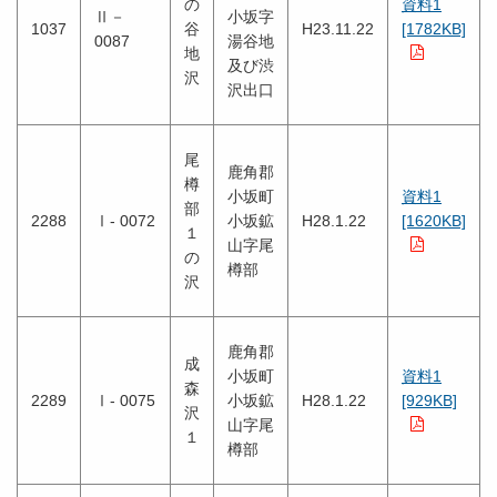
の
資料1
Ⅱ－
小坂字
1037
谷
H23.11.22
[1782KB]
0087
湯谷地
地
及び渋
沢
沢出口
尾
鹿角郡
樽
小坂町
資料1
部
2288
Ⅰ- 0072
小坂鉱
H28.1.22
[1620KB]
１
山字尾
の
樽部
沢
鹿角郡
成
小坂町
資料1
森
2289
Ⅰ- 0075
小坂鉱
H28.1.22
[929KB]
沢
山字尾
１
樽部