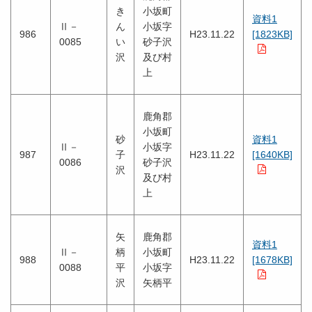
き
小坂町
資料1
Ⅱ－
ん
小坂字
986
H23.11.22
[1823KB]
0085
い
砂子沢
沢
及び村
上
鹿角郡
小坂町
砂
資料1
Ⅱ－
小坂字
987
子
H23.11.22
[1640KB]
0086
砂子沢
沢
及び村
上
矢
鹿角郡
資料1
Ⅱ－
柄
小坂町
988
H23.11.22
[1678KB]
0088
平
小坂字
沢
矢柄平