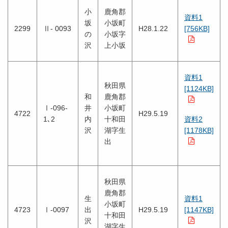
小
鹿角郡
資料1
坂
小坂町
2299
Ⅱ- 0093
H28.1.22
[756KB]
の
小坂字
沢
上小坂
資料1
秋田県
[1124KB]
和
鹿角郡
Ⅰ-096-
井
小坂町
4722
H29.5.19
1､2
内
十和田
資料2
沢
湖字生
[1178KB]
出
秋田県
鹿角郡
生
資料1
小坂町
4723
Ⅰ-0097
出
H29.5.19
[1147KB]
十和田
沢
湖字生