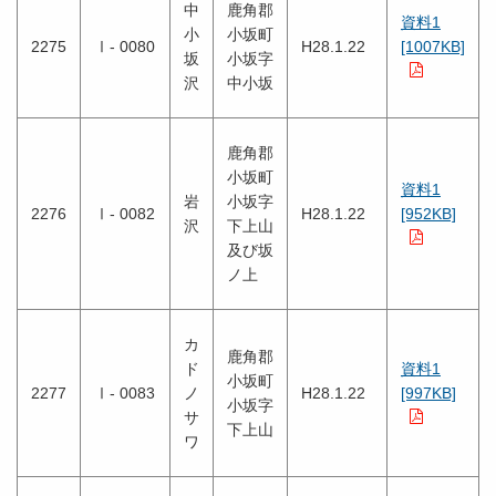
中
鹿角郡
資料1
小
小坂町
2275
Ⅰ- 0080
H28.1.22
[1007KB]
坂
小坂字
沢
中小坂
鹿角郡
小坂町
資料1
岩
小坂字
2276
Ⅰ- 0082
H28.1.22
[952KB]
沢
下上山
及び坂
ノ上
カ
鹿角郡
ド
資料1
小坂町
2277
Ⅰ- 0083
ノ
H28.1.22
[997KB]
小坂字
サ
下上山
ワ