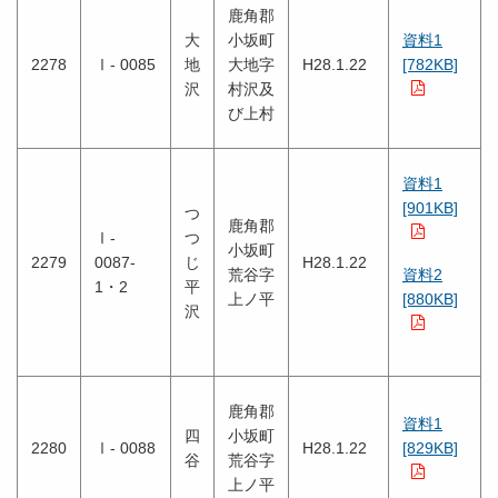
鹿角郡
大
小坂町
資料1
2278
Ⅰ- 0085
地
大地字
H28.1.22
[782KB]
沢
村沢及
び上村
資料1
[901KB]
つ
鹿角郡
Ⅰ-
つ
小坂町
2279
0087-
じ
H28.1.22
荒谷字
資料2
1・2
平
上ノ平
[880KB]
沢
鹿角郡
資料1
四
小坂町
2280
Ⅰ- 0088
H28.1.22
[829KB]
谷
荒谷字
上ノ平