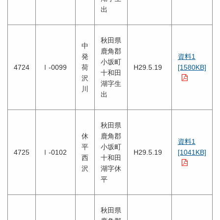
出
秋田県
中
鹿角郡
発
資料1
小坂町
4724
Ⅰ-0099
荷
H29.5.19
[1580KB]
十和田
沢
湖字生
川
出
秋田県
休
鹿角郡
資料1
平
小坂町
4725
Ⅰ-0102
H29.5.19
[1041KB]
西
十和田
沢
湖字休
平
秋田県