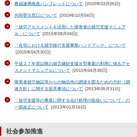
農福連携推進パンフレットについて
[
2020年03月05日
]
共同受注窓口について
[
2019年10月04日
]
「就労アセスメントを活用した障害者の就労支援マニュア
ル」について
[
2015年08月04日
]
「在宅における就労移行支援事業ハンドブック」について
[
2015年04月30日
]
平成２７年度以降の就労継続支援Ｂ型事業の利用に係るアセ
スメントマニュアルについて
[
2015年04月30日
]
障害者就労施設等からの物品等の調達を図るための方針（調
達方針）に関する留意事項について
[
2013年05月31日
]
「就労支援等の事業に関する会計処理の取扱いについて」の
一部改正について
[
2013年01月16日
]
社会参加推進