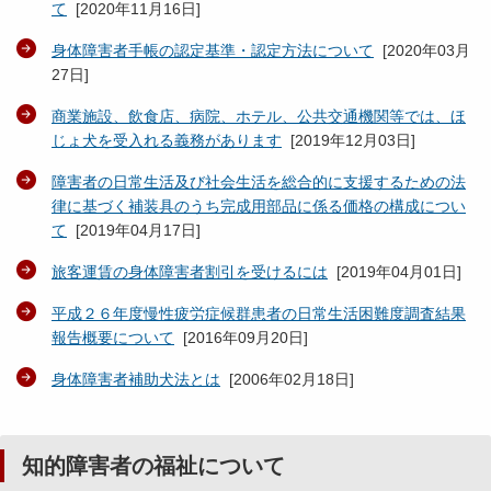
て
[
2020年11月16日
]
身体障害者手帳の認定基準・認定方法について
[
2020年03月
27日
]
商業施設、飲食店、病院、ホテル、公共交通機関等では、ほ
じょ犬を受入れる義務があります
[
2019年12月03日
]
障害者の日常生活及び社会生活を総合的に支援するための法
律に基づく補装具のうち完成用部品に係る価格の構成につい
て
[
2019年04月17日
]
旅客運賃の身体障害者割引を受けるには
[
2019年04月01日
]
平成２６年度慢性疲労症候群患者の日常生活困難度調査結果
報告概要について
[
2016年09月20日
]
身体障害者補助犬法とは
[
2006年02月18日
]
知的障害者の福祉について