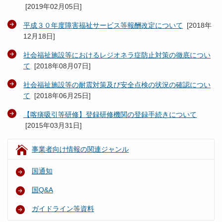
[
2019年02月05日
]
平成３０年度障害福祉サービス等報酬改定について
[
2018年
12月18日
]
社会福祉施設等におけるレジオネラ症防止対策の徹底につい
て
[
2018年08月07日
]
社会福祉施設等の耐震対策及び安全点検の状況の確認につい
て
[
2018年06月25日
]
【喀痰吸引等研修】登録研修機関の登録手続きについて
[
2015年03月31日
]
事業者向け情報の関連ジャンル
国通知
国Q&A
ガイドライン等資料