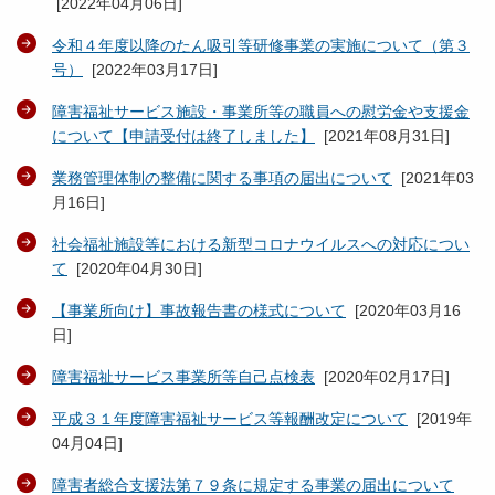
[
2022年04月06日
]
令和４年度以降のたん吸引等研修事業の実施について（第３
号）
[
2022年03月17日
]
障害福祉サービス施設・事業所等の職員への慰労金や支援金
について【申請受付は終了しました】
[
2021年08月31日
]
業務管理体制の整備に関する事項の届出について
[
2021年03
月16日
]
社会福祉施設等における新型コロナウイルスへの対応につい
て
[
2020年04月30日
]
【事業所向け】事故報告書の様式について
[
2020年03月16
日
]
障害福祉サービス事業所等自己点検表
[
2020年02月17日
]
平成３１年度障害福祉サービス等報酬改定について
[
2019年
04月04日
]
障害者総合支援法第７９条に規定する事業の届出について