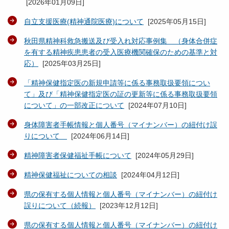
[
2026年01月09日
]
自立支援医療(精神通院医療)について
[
2025年05月15日
]
秋田県精神科救急搬送及び受入れ対応事例集 （身体合併症
を有する精神疾患患者の受入医療機関確保のための基準と対
応）
[
2025年03月25日
]
「精神保健指定医の新規申請等に係る事務取扱要領につい
て」及び「精神保健指定医の証の更新等に係る事務取扱要領
について」の一部改正について
[
2024年07月10日
]
身体障害者手帳情報と個人番号（マイナンバー）の紐付け誤
りについて
[
2024年06月14日
]
精神障害者保健福祉手帳について
[
2024年05月29日
]
精神保健福祉についての相談
[
2024年04月12日
]
県の保有する個人情報と個人番号（マイナンバー）の紐付け
誤りについて（続報）
[
2023年12月12日
]
県の保有する個人情報と個人番号（マイナンバー）の紐付け