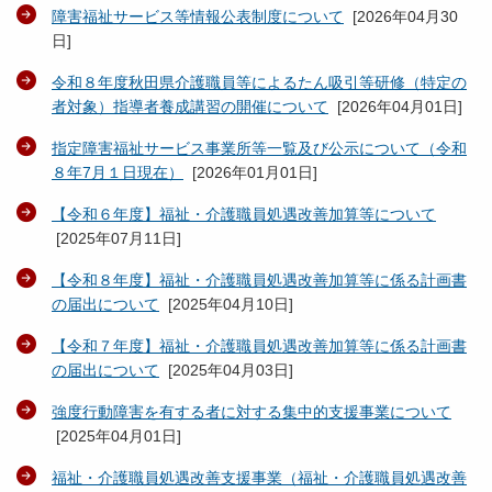
障害福祉サービス等情報公表制度について
[
2026年04月30
日
]
令和８年度秋田県介護職員等によるたん吸引等研修（特定の
者対象）指導者養成講習の開催について
[
2026年04月01日
]
指定障害福祉サービス事業所等一覧及び公示について（令和
８年7月１日現在）
[
2026年01月01日
]
【令和６年度】福祉・介護職員処遇改善加算等について
[
2025年07月11日
]
【令和８年度】福祉・介護職員処遇改善加算等に係る計画書
の届出について
[
2025年04月10日
]
【令和７年度】福祉・介護職員処遇改善加算等に係る計画書
の届出について
[
2025年04月03日
]
強度行動障害を有する者に対する集中的支援事業について
[
2025年04月01日
]
福祉・介護職員処遇改善支援事業（福祉・介護職員処遇改善