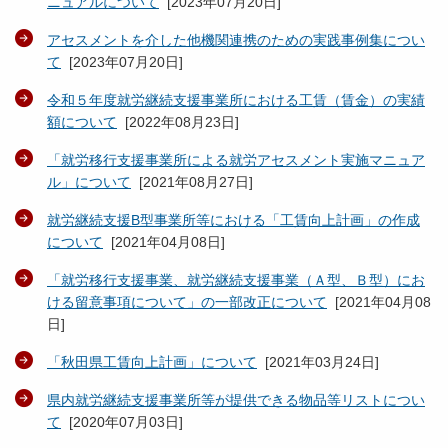
ニュアルについて
[
2023年07月20日
]
アセスメントを介した他機関連携のための実践事例集につい
て
[
2023年07月20日
]
令和５年度就労継続支援事業所における工賃（賃金）の実績
額について
[
2022年08月23日
]
「就労移行支援事業所による就労アセスメント実施マニュア
ル」について
[
2021年08月27日
]
就労継続支援B型事業所等における「工賃向上計画」の作成
について
[
2021年04月08日
]
「就労移行支援事業、就労継続支援事業（Ａ型、Ｂ型）にお
ける留意事項について」の一部改正について
[
2021年04月08
日
]
「秋田県工賃向上計画」について
[
2021年03月24日
]
県内就労継続支援事業所等が提供できる物品等リストについ
て
[
2020年07月03日
]