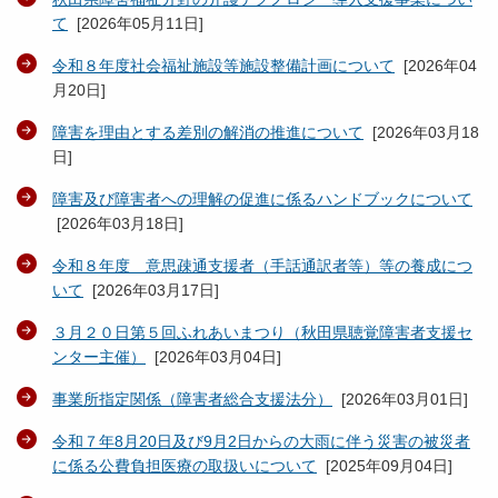
て
[
2026年05月11日
]
令和８年度社会福祉施設等施設整備計画について
[
2026年04
月20日
]
障害を理由とする差別の解消の推進について
[
2026年03月18
日
]
障害及び障害者への理解の促進に係るハンドブックについて
[
2026年03月18日
]
令和８年度 意思疎通支援者（手話通訳者等）等の養成につ
いて
[
2026年03月17日
]
３月２０日第５回ふれあいまつり（秋田県聴覚障害者支援セ
ンター主催）
[
2026年03月04日
]
事業所指定関係（障害者総合支援法分）
[
2026年03月01日
]
令和７年8月20日及び9月2日からの大雨に伴う災害の被災者
に係る公費負担医療の取扱いについて
[
2025年09月04日
]