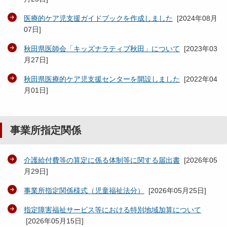
医療的ケア児支援ガイドブックを作成しました
[
2024年08月
07日
]
秋田県医師会「キッズナラティブ秋田」について
[
2023年03
月27日
]
秋田県医療的ケア児支援センターを開設しました
[
2022年04
月01日
]
事業所指定関係
介護給付費等の算定に係る体制等に関する届出書
[
2026年05
月29日
]
事業所指定関係様式（児童福祉法分）
[
2026年05月25日
]
指定障害福祉サービス等における特別地域加算について
[
2026年05月15日
]