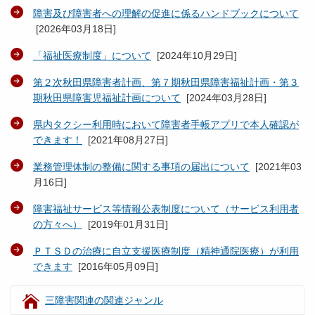
障害及び障害者への理解の促進に係るハンドブックについて
[
2026年03月18日
]
「福祉医療制度」について
[
2024年10月29日
]
第２次秋田県障害者計画、第７期秋田県障害福祉計画・第３
期秋田県障害児福祉計画について
[
2024年03月28日
]
県内タクシー利用時において障害者手帳アプリで本人確認が
できます！
[
2021年08月27日
]
業務管理体制の整備に関する事項の届出について
[
2021年03
月16日
]
障害福祉サービス等情報公表制度について（サービス利用者
の方々へ）
[
2019年01月31日
]
ＰＴＳＤの治療に自立支援医療制度（精神通院医療）が利用
できます
[
2016年05月09日
]
三障害関連の関連ジャンル