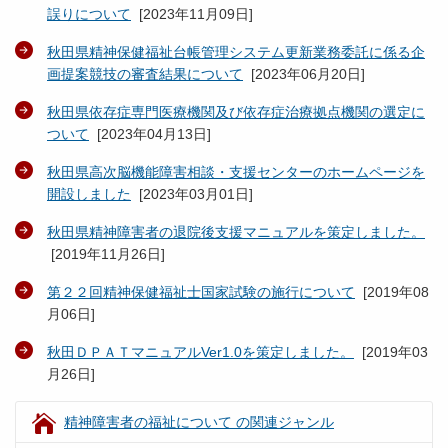
誤りについて
[
2023年11月09日
]
秋田県精神保健福祉台帳管理システム更新業務委託に係る企
画提案競技の審査結果について
[
2023年06月20日
]
秋田県依存症専門医療機関及び依存症治療拠点機関の選定に
ついて
[
2023年04月13日
]
秋田県高次脳機能障害相談・支援センターのホームページを
開設しました
[
2023年03月01日
]
秋田県精神障害者の退院後支援マニュアルを策定しました。
[
2019年11月26日
]
第２２回精神保健福祉士国家試験の施行について
[
2019年08
月06日
]
秋田ＤＰＡＴマニュアルVer1.0を策定しました。
[
2019年03
月26日
]
精神障害者の福祉について の関連ジャンル