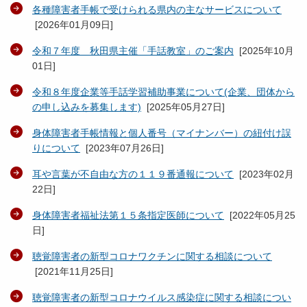
各種障害者手帳で受けられる県内の主なサービスについて
[
2026年01月09日
]
令和７年度 秋田県主催「手話教室」のご案内
[
2025年10月
01日
]
令和８年度企業等手話学習補助事業について(企業、団体から
の申し込みを募集します)
[
2025年05月27日
]
身体障害者手帳情報と個人番号（マイナンバー）の紐付け誤
りについて
[
2023年07月26日
]
耳や言葉が不自由な方の１１９番通報について
[
2023年02月
22日
]
身体障害者福祉法第１５条指定医師について
[
2022年05月25
日
]
聴覚障害者の新型コロナワクチンに関する相談について
[
2021年11月25日
]
聴覚障害者の新型コロナウイルス感染症に関する相談につい