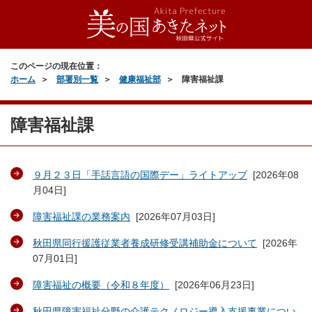
このページの現在位置：
ホーム
部署別一覧
健康福祉部
障害福祉課
障害福祉課
９月２３日「手話言語の国際デー」ライトアップ
[
2026年08
月04日
]
障害福祉課の業務案内
[
2026年07月03日
]
秋田県同行援護従業者養成研修受講補助金について
[
2026年
07月01日
]
障害福祉の概要（令和８年度）
[
2026年06月23日
]
秋田県障害福祉分野の介護テクノロジー導入支援事業につい