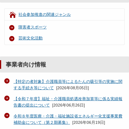
社会参加推進の関連ジャンル
障害者スポーツ
芸術文化活動
事業者向け情報
【特定の者対象】介護職員等によるたんの吸引等の実施に関
する手続き等について
[
2026年08月05日
]
【令和７年度】福祉・介護職員処遇改善加算等に係る実績報
告書の提出について
[
2026年06月26日
]
令和８年度医療・介護・福祉施設省エネルギー化支援事業費
補助金について（第２期募集）
[
2026年06月19日
]