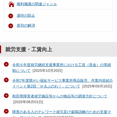
権利擁護の関連ジャンル
虐待の防止
差別の解消
就労支援・工賃向上
令和６年度就労継続支援事業所における工賃（賃金）の実績
額について
[
2025年10月20日
]
令和7年度障がい福祉サービス事業所商品販売、作業内容紹介
イベント第2回「せるぷのわ！」について
[
2025年09月16日
]
秋田県障害者就労施設等からの物品等の調達方針について
[
2025年08月01日
]
障害のある人のテレワーク就労及び遠隔訓練のための支援マ