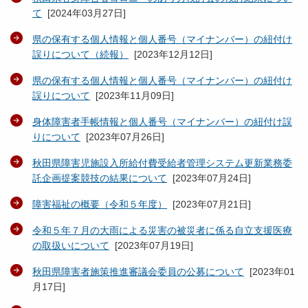
て
[
2024年03月27日
]
県の保有する個人情報と個人番号（マイナンバー）の紐付け
誤りについて（続報）
[
2023年12月12日
]
県の保有する個人情報と個人番号（マイナンバー）の紐付け
誤りについて
[
2023年11月09日
]
身体障害者手帳情報と個人番号（マイナンバー）の紐付け誤
りについて
[
2023年07月26日
]
秋田県障害児施設入所給付費受給者管理システム更新業務委
託企画提案競技の結果について
[
2023年07月24日
]
障害福祉の概要（令和５年度）
[
2023年07月21日
]
令和５年７月の大雨による災害の被災者に係る自立支援医療
の取扱いについて
[
2023年07月19日
]
秋田県障害者施策推進審議会委員の公募について
[
2023年01
月17日
]