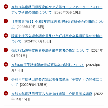
令和８年度秋田県医療的ケア児等コーディネーターフォロー
アップ研修の開催について
[
2026年05月19日
]
【事業者向け】令和7年度障害者理解促進研修会の開催につい
て
[
2025年10月15日
]
障害支援区分認定調査員及び市町村審査会委員研修の資料に
ついて
[
2024年07月18日
]
強度行動障害支援者養成研修事業者の指定について
[
2024年
04月01日
]
令和6年度手話通訳者養成研修会の開催について
[
2024年01
月15日
]
令和４年度秋田県要約筆記者養成講座（手書き）の開催につ
いて
[
2022年04月25日
]
令和４年度秋田県盲ろう者向け通訳・介助員養成講座
[
2022
年04月15日
]