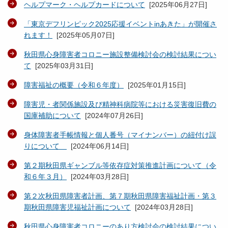
ヘルプマーク・ヘルプカードについて
[
2025年06月27日
]
「東京デフリンピック2025応援イベントinあきた」が開催さ
れます！
[
2025年05月07日
]
秋田県心身障害者コロニー施設整備検討会の検討結果につい
て
[
2025年03月31日
]
障害福祉の概要（令和６年度）
[
2025年01月15日
]
障害児・者関係施設及び精神科病院等における災害復旧費の
国庫補助について
[
2024年07月26日
]
身体障害者手帳情報と個人番号（マイナンバー）の紐付け誤
りについて
[
2024年06月14日
]
第２期秋田県ギャンブル等依存症対策推進計画について（令
和６年３月）
[
2024年03月28日
]
第２次秋田県障害者計画、第７期秋田県障害福祉計画・第３
期秋田県障害児福祉計画について
[
2024年03月28日
]
秋田県心身障害者コロニーのあり方検討会の検討結果につい