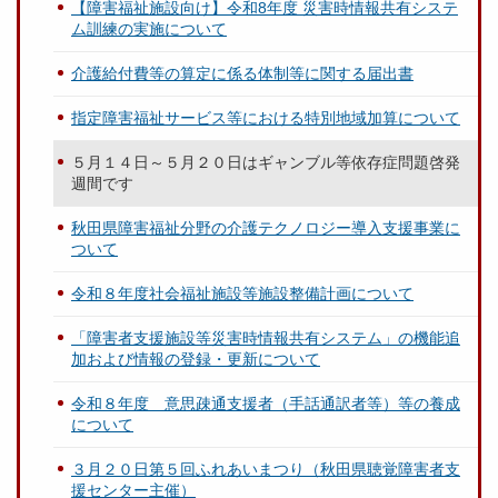
【障害福祉施設向け】令和8年度 災害時情報共有システ
ム訓練の実施について
介護給付費等の算定に係る体制等に関する届出書
指定障害福祉サービス等における特別地域加算について
５月１４日～５月２０日はギャンブル等依存症問題啓発
週間です
秋田県障害福祉分野の介護テクノロジー導入支援事業に
ついて
令和８年度社会福祉施設等施設整備計画について
「障害者支援施設等災害時情報共有システム」の機能追
加および情報の登録・更新について
令和８年度 意思疎通支援者（手話通訳者等）等の養成
について
３月２０日第５回ふれあいまつり（秋田県聴覚障害者支
援センター主催）