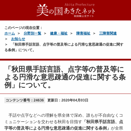
このページの現在位置：
ホーム
分野別一覧
健康・福祉
障害福祉
三障害関連
お知らせ
「秋田県手話言語、点字等の普及等による円滑な意思疎通の促進に関す
る条例」について。
「秋田県手話言語、点字等の普及等に
よる円滑な意思疎通の促進に関する条
例」について。
コンテンツ番号：24636
更新日：
2020年04月03日
手話や点字などへの理解を県全体で深め、誰もが不自由なくコ
ミュニケーションを交わせる秋田を目指す
「秋田県手話言語、点
字等の普及等による円滑な意思疎通の促進に関する条例」
が全県