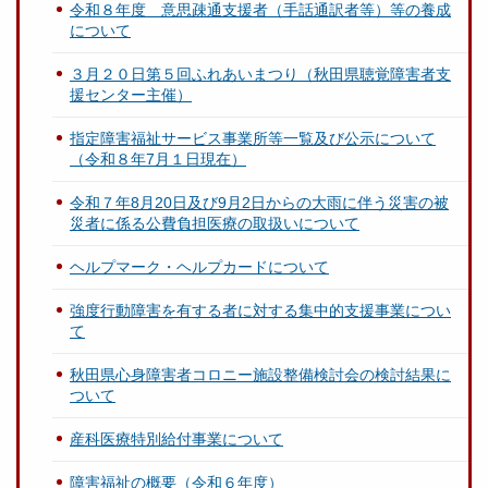
令和８年度 意思疎通支援者（手話通訳者等）等の養成
について
３月２０日第５回ふれあいまつり（秋田県聴覚障害者支
援センター主催）
指定障害福祉サービス事業所等一覧及び公示について
（令和８年7月１日現在）
令和７年8月20日及び9月2日からの大雨に伴う災害の被
災者に係る公費負担医療の取扱いについて
ヘルプマーク・ヘルプカードについて
強度行動障害を有する者に対する集中的支援事業につい
て
秋田県心身障害者コロニー施設整備検討会の検討結果に
ついて
産科医療特別給付事業について
障害福祉の概要（令和６年度）