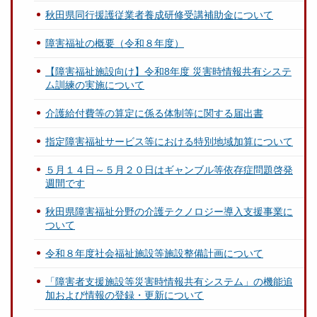
秋田県同行援護従業者養成研修受講補助金について
障害福祉の概要（令和８年度）
【障害福祉施設向け】令和8年度 災害時情報共有システ
ム訓練の実施について
介護給付費等の算定に係る体制等に関する届出書
指定障害福祉サービス等における特別地域加算について
５月１４日～５月２０日はギャンブル等依存症問題啓発
週間です
秋田県障害福祉分野の介護テクノロジー導入支援事業に
ついて
令和８年度社会福祉施設等施設整備計画について
「障害者支援施設等災害時情報共有システム」の機能追
加および情報の登録・更新について