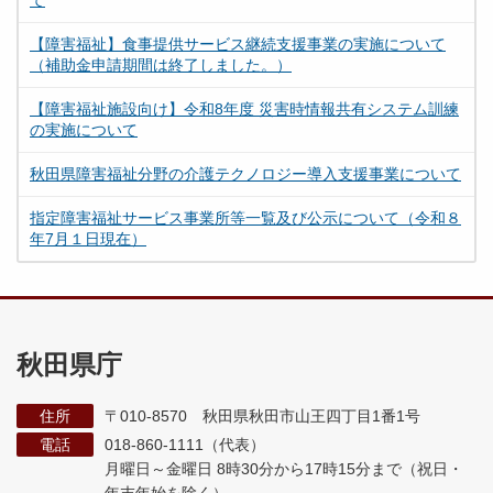
て
【障害福祉】食事提供サービス継続支援事業の実施について
（補助金申請期間は終了しました。）
【障害福祉施設向け】令和8年度 災害時情報共有システム訓練
の実施について
秋田県障害福祉分野の介護テクノロジー導入支援事業について
指定障害福祉サービス事業所等一覧及び公示について（令和８
年7月１日現在）
秋田県庁
住所
〒010-8570 秋田県秋田市山王四丁目1番1号
電話
018-860-1111（代表）
月曜日～金曜日 8時30分から17時15分まで
（祝日・