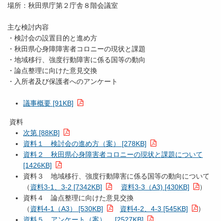
場所：秋田県庁第２庁舎８階会議室
主な検討内容
・検討会の設置目的と進め方
・秋田県心身障障害者コロニーの現状と課題
・地域移行、強度行動障害に係る国等の動向
・論点整理に向けた意見交換
・入所者及び保護者へのアンケート
議事概要 [91KB]
資料
次第 [88KB]
資料１ 検討会の進め方（案） [278KB]
資料２ 秋田県心身障害者コロニーの現状と課題について
[1426KB]
資料３ 地域移行、強度行動障害に係る国等の動向について
（
資料3-1、3-2 [7342KB]
資料3-3（A3) [430KB]
）
資料４ 論点整理に向けた意見交換
（
資料4-1（A3） [530KB]
資料4-2、4-3 [545KB]
）
資料５ アンケート（案） [2527KB]