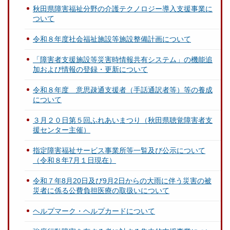
秋田県障害福祉分野の介護テクノロジー導入支援事業に
ついて
令和８年度社会福祉施設等施設整備計画について
「障害者支援施設等災害時情報共有システム」の機能追
加および情報の登録・更新について
令和８年度 意思疎通支援者（手話通訳者等）等の養成
について
３月２０日第５回ふれあいまつり（秋田県聴覚障害者支
援センター主催）
指定障害福祉サービス事業所等一覧及び公示について
（令和８年7月１日現在）
令和７年8月20日及び9月2日からの大雨に伴う災害の被
災者に係る公費負担医療の取扱いについて
ヘルプマーク・ヘルプカードについて