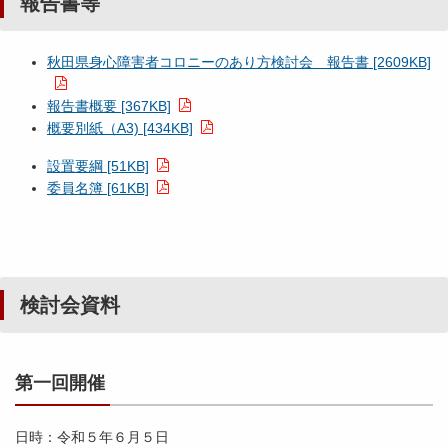
報告書等
秋田県身心障害者コロニーのあり方検討会 報告書 [2609KB]
報告書概要 [367KB]
概要別紙（A3) [434KB]
設置要綱 [51KB]
委員名簿 [61KB]
検討会資料
第一回開催
日時：令和５年６月５日