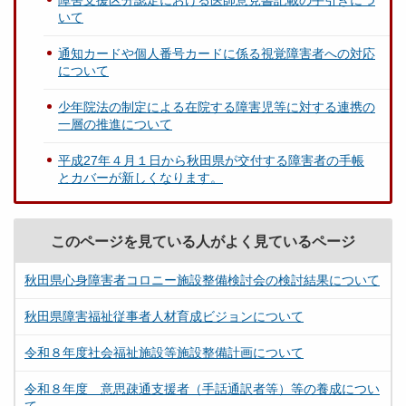
障害支援区分認定における医師意見書記載の手引きにつ
いて
通知カードや個人番号カードに係る視覚障害者への対応
について
少年院法の制定による在院する障害児等に対する連携の
一層の推進について
平成27年４月１日から秋田県が交付する障害者の手帳
とカバーが新しくなります。
このページを見ている人がよく見ているページ
秋田県心身障害者コロニー施設整備検討会の検討結果について
秋田県障害福祉従事者人材育成ビジョンについて
令和８年度社会福祉施設等施設整備計画について
令和８年度 意思疎通支援者（手話通訳者等）等の養成につい