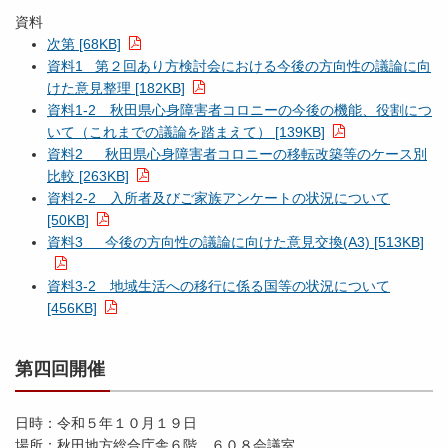
資料
次第 [68KB]
資料1 第２回あり方検討会における今後の方向性の議論に向
けた意見整理 [182KB]
資料1-2 秋田県心身障害者コロニーの今後の機能、役割につ
いて（これまでの議論を踏まえて） [139KB]
資料2 秋田県心身障害者コロニーの移転改築等のケース別
比較 [263KB]
資料2-2 入所者及びご家族アンケートの状況について
[50KB]
資料3 今後の方向性の議論に向けた意見交換(A3) [513KB]
資料3-2 地域生活への移行に係る国等の状況について
[456KB]
第四回開催
日時：令和５年１０月１９日
場所：秋田地方総合庁舎６階 ６０８会議室