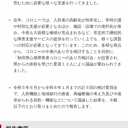
営むために必要な様々な支援を行ってきました。
近年、コロニーでは、入所者の高齢化が恒常化し、常時介護
や特別な支援が必要となるほか、施設・設備での老朽化が進
み、今後も大規模な修繕が見込まれるなど、安定的で継続的
な障害支援サービスの提供を行っていく上でも、様々な課題
への対応が必要となってきています。このため、多様な視点
から、コロニーの今後のあり方を検討することを目的に、
「秋田県心身障害者コロニーのあり方検討会」が設置され、
県からの依頼を受けた委員１２人により議論が重ねられてき
ました。
令和５年６月から令和６年１月までの計５回の検討委員会
で、入所機能と地域移行の推進、再編整備の考え方及び今後
求められる役割・機能などについて議論した結果を、今般、
以下のとおり取りまとめたので報告します。