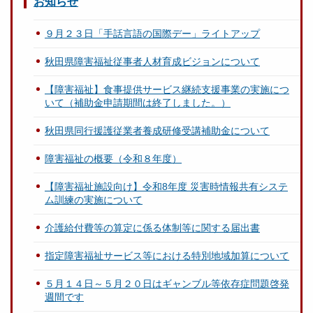
お知らせ
９月２３日「手話言語の国際デー」ライトアップ
秋田県障害福祉従事者人材育成ビジョンについて
【障害福祉】食事提供サービス継続支援事業の実施につ
いて（補助金申請期間は終了しました。）
秋田県同行援護従業者養成研修受講補助金について
障害福祉の概要（令和８年度）
【障害福祉施設向け】令和8年度 災害時情報共有システ
ム訓練の実施について
介護給付費等の算定に係る体制等に関する届出書
指定障害福祉サービス等における特別地域加算について
５月１４日～５月２０日はギャンブル等依存症問題啓発
週間です