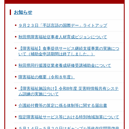
お知らせ
９月２３日「手話言語の国際デー」ライトアップ
秋田県障害福祉従事者人材育成ビジョンについて
【障害福祉】食事提供サービス継続支援事業の実施につ
いて（補助金申請期間は終了しました。）
秋田県同行援護従業者養成研修受講補助金について
障害福祉の概要（令和８年度）
【障害福祉施設向け】令和8年度 災害時情報共有システ
ム訓練の実施について
介護給付費等の算定に係る体制等に関する届出書
指定障害福祉サービス等における特別地域加算について
５月１４日～５月２０日はギャンブル等依存症問題啓発