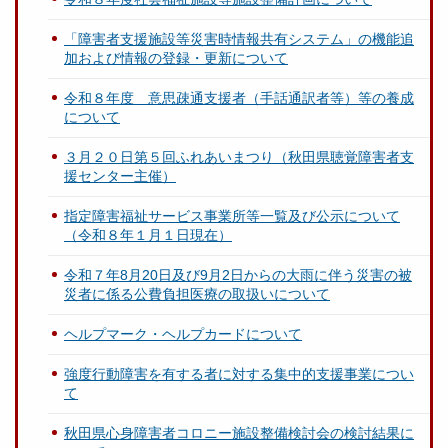
「障害者支援施設等災害時情報共有システム」の機能追
加および情報の登録・更新について
令和８年度 意思疎通支援者（手話通訳者等）等の養成
について
３月２０日第５回ふれあいまつり（秋田県聴覚障害者支
援センター主催）
指定障害福祉サービス事業所等一覧及び公示について
（令和８年１月１日現在）
令和７年8月20日及び9月2日からの大雨に伴う災害の被
災者に係る公費負担医療の取扱いについて
ヘルプマーク・ヘルプカードについて
強度行動障害を有する者に対する集中的支援事業につい
て
秋田県心身障害者コロニー施設整備検討会の検討結果に