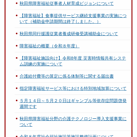
秋田県障害福祉従事者人材育成ビジョンについて
【障害福祉】食事提供サービス継続支援事業の実施につ
いて（補助金申請期間は終了しました。）
秋田県同行援護従業者養成研修受講補助金について
障害福祉の概要（令和８年度）
【障害福祉施設向け】令和8年度 災害時情報共有システ
ム訓練の実施について
介護給付費等の算定に係る体制等に関する届出書
指定障害福祉サービス等における特別地域加算について
５月１４日～５月２０日はギャンブル等依存症問題啓発
週間です
秋田県障害福祉分野の介護テクノロジー導入支援事業に
ついて
令和８年度社会福祉施設等施設整備計画について