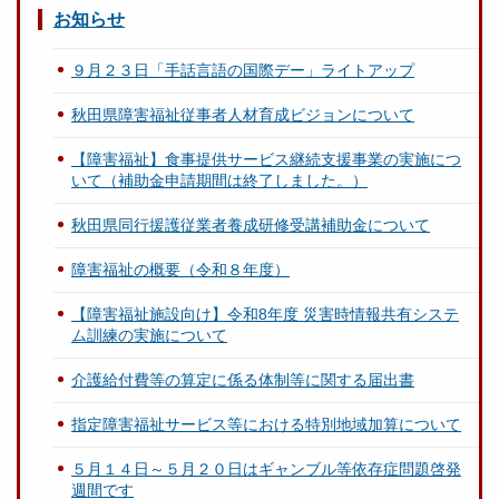
お知らせ
９月２３日「手話言語の国際デー」ライトアップ
秋田県障害福祉従事者人材育成ビジョンについて
【障害福祉】食事提供サービス継続支援事業の実施につ
いて（補助金申請期間は終了しました。）
秋田県同行援護従業者養成研修受講補助金について
障害福祉の概要（令和８年度）
【障害福祉施設向け】令和8年度 災害時情報共有システ
ム訓練の実施について
介護給付費等の算定に係る体制等に関する届出書
指定障害福祉サービス等における特別地域加算について
５月１４日～５月２０日はギャンブル等依存症問題啓発
週間です