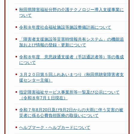
秋田県障害福祉分野の介護テクノロジー導入支援事業に
ついて
令和８年度社会福祉施設等施設整備計画について
「障害者支援施設等災害時情報共有システム」の機能追
加および情報の登録・更新について
令和８年度 意思疎通支援者（手話通訳者等）等の養成
について
３月２０日第５回ふれあいまつり（秋田県聴覚障害者支
援センター主催）
指定障害福祉サービス事業所等一覧及び公示について
（令和８年7月１日現在）
令和７年8月20日及び9月2日からの大雨に伴う災害の被
災者に係る公費負担医療の取扱いについて
ヘルプマーク・ヘルプカードについて