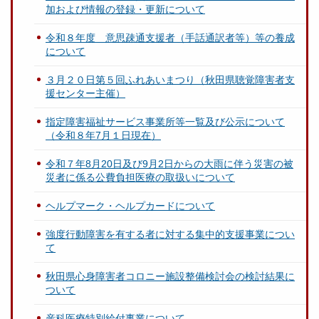
加および情報の登録・更新について
令和８年度 意思疎通支援者（手話通訳者等）等の養成
について
３月２０日第５回ふれあいまつり（秋田県聴覚障害者支
援センター主催）
指定障害福祉サービス事業所等一覧及び公示について
（令和８年7月１日現在）
令和７年8月20日及び9月2日からの大雨に伴う災害の被
災者に係る公費負担医療の取扱いについて
ヘルプマーク・ヘルプカードについて
強度行動障害を有する者に対する集中的支援事業につい
て
秋田県心身障害者コロニー施設整備検討会の検討結果に
ついて
産科医療特別給付事業について