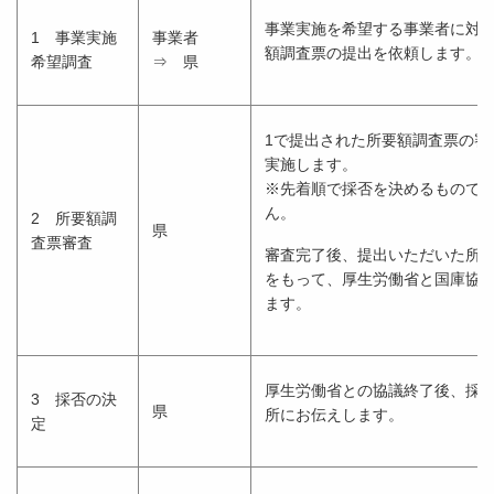
事業実施を希望する事業者に対
1 事業実施
事業者
額調査票の提出を依頼します。
希望調査
⇒ 県
1で提出された所要額調査票の審
実施します。
※先着順で採否を決めるもので
ん。
2 所要額調
県
査票審査
審査完了後、提出いただいた所
をもって、厚生労働省と国庫協
ます。
厚生労働省との協議終了後、採
3 採否の決
県
所にお伝えします。
定