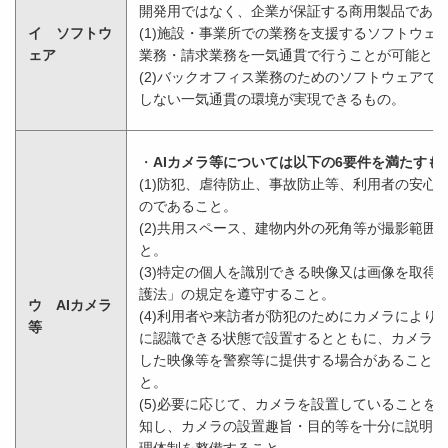
開発用ではなく、企業が保証する商用製品である
イ ソフトウ
(1)施設・事業所での業務を支援するソフトウェ
ェア
業務・請求業務を一気通貫で行うことが可能とな
(2)バックオフィス業務のためのソフトウェアで
しない一気通貫の環境が実現できるもの。
・
AIカメラ等については以下の6要件を満たすも
(1)防犯、虐待防止、事故防止等、利用者の安心
のであること。
(2)共用スペース、建物内外の死角等が撮影範囲
と。
(3)特定の個人を識別できる映像又は画像を取得
護法」の規定を遵守すること。
ウ AIカメラ
(4)利用者や来訪者が防犯のためにカメラにより
等
に認識できる状態で設置するとともに、カメラが
した映像等を警察等に提供する場合があることを
と。
(5)必要に応じて、カメラを設置していることを
知し、カメラの設置趣旨・目的等を十分に説明す