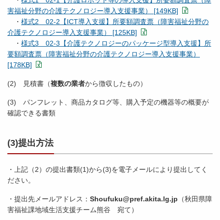
・
様式1 02-1【介護ロボット等の導入支援】所要額調査票（障
害福祉分野の介護テクノロジー導入支援事業） [149KB]
・
様式2 02-2【ICT導入支援】所要額調査票（障害福祉分野の
介護テクノロジー導入支援事業） [125KB]
・
様式3 02-3【介護テクノロジーのパッケージ型導入支援】所
要額調査票（障害福祉分野の介護テクノロジー導入支援事業）
[178KB]
(2) 見積書（
複数の業者
から徴収したもの）
(3) パンフレット、商品カタログ等、購入予定の機器等の概要が
確認できる書類
(3)提出方法
・上記（2）の提出書類(1)から(3)を電子メールにより提出してく
ださい。
・提出先メールアドレス：
Shoufuku@pref.akita.lg.jp
（秋田県障
害福祉課地域生活支援チーム熊谷 宛て）