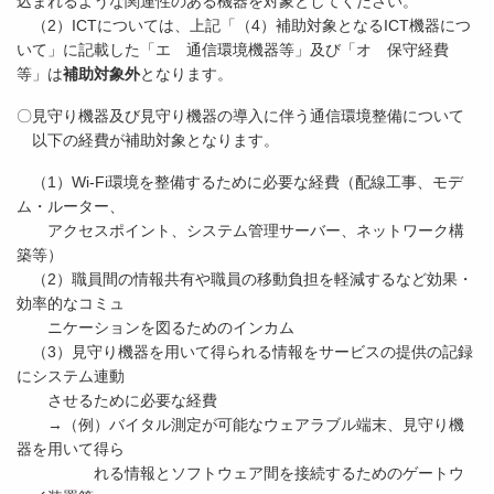
込まれるような関連性のある機器を対象としてください。
（2）ICTについては、上記「（4）補助対象となるICT機器につ
いて」に記載した「エ 通信環境機器等」及び「オ 保守経費
等」は
補助対象外
となります。
〇見守り機器及び見守り機器の導入に伴う通信環境整備について
以下の経費が補助対象となります。
（1）Wi-Fi環境を整備するために必要な経費（配線工事、モデ
ム・ルーター、
アクセスポイント、システム管理サーバー、ネットワーク構
築等）
（2）職員間の情報共有や職員の移動負担を軽減するなど効果・
効率的なコミュ
ニケーションを図るためのインカム
（3）見守り機器を用いて得られる情報をサービスの提供の記録
にシステム連動
させるために必要な経費
→（例）バイタル測定が可能なウェアラブル端末、見守り機
器を用いて得ら
れる情報とソフトウェア間を接続するためのゲートウ