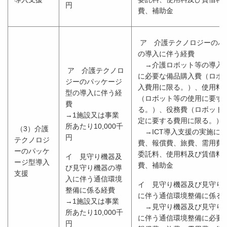
円
費、補助金
ア 介護テクノロジーのパ
の導入に伴う経費
→介護ロボット等の導入
ア 介護テクノロ
に必要な備品購入費（ロボ
ジーのパッケージ
入費用に限る。）、使用料
型の導入に伴う経
（ロボット等の使用に要す
費
る。）、役務費（ロボット
→1施設又は事業
定に要する費用に限る。）
所あたり10,000千
（3）介護
→ICT導入支援の実施に
円
テクノロジ
費、報償費、旅費、需用費
ーのパッケ
委託料、使用料及び賃借料
イ 見守り機器及
ージ型導入
費、補助金
び見守り機器の導
支援
入に伴う通信環境
イ 見守り機器及び見守り
整備に係る経費
に伴う通信環境整備に係る
→1施設又は事業
→見守り機器及び見守り
所あたり10,000千
に伴う通信環境整備に必要
円