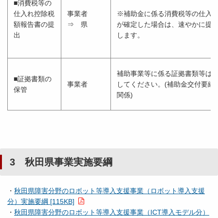
■消費税等の
仕入れ控除税
事業者
※補助金に係る消費税等の仕入
額報告書の提
⇒ 県
が確定した場合は、速やかに提
出
します。
補助事業等に係る証拠書類等は5
■証拠書類の
事業者
してください。(補助金交付要綱第6
保管
関係)
3 秋田県事業実施要綱
・
秋田県障害分野のロボット等導入支援事業（ロボット導入支援
分）実施要綱 [115KB]
・
秋田県障害分野のロボット等導入支援事業（ICT導入モデル分）