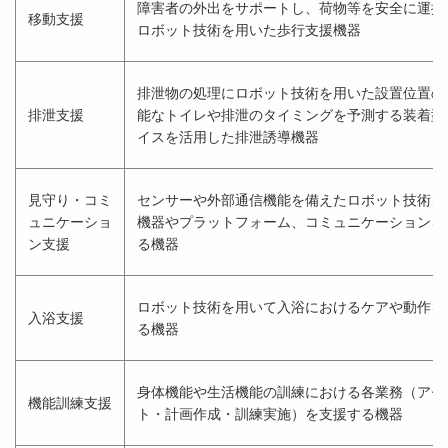
障害者の外出をサポートし、荷物等を安全に運搬
移動支援
ロボット技術を用いた歩行支援機器
排泄物の処理にロボット技術を用いた設置位置の
排泄支援
能なトイレや排泄のタイミングを予測する装着型
イスを活用した排泄誘導機器
見守り・コミ
センサーや外部通信機能を備えたロボット技術を
ュニケーショ
機器やプラットフォーム、コミュニケーションを
ン支援
る機器
ロボット技術を用いて入浴におけるケアや動作を
入浴支援
る機器
身体機能や生活機能の訓練における各業務（アセ
機能訓練支援
ト・計画作成・訓練実施）を支援する機器