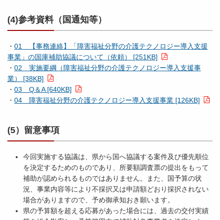
(4)参考資料（国通知等）
・
01 【事務連絡】「障害福祉分野の介護テクノロジー導入支援
事業」の国庫補助協議について（依頼） [251KB]
・
02 実施要綱（障害福祉分野の介護テクノロジー導入支援事
業） [38KB]
・
03 Q＆A [640KB]
・
04 障害福祉分野の介護テクノロジー導入支援事業 [126KB]
(5）留意事項
今回実施する協議は、県から国へ協議する案件及び優先順位
を決定するためのものであり、所要額調査票の提出をもって
補助が認められるものではありません。また、国予算の状
況、事業内容等により不採択又は申請額どおり採択されない
場合がありますので、予め御承知おき願います。
県の予算額を超える応募があった場合には、過去の交付実績