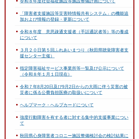
令和８年度社会福祉施設等施設整備計画について
「障害者支援施設等災害時情報共有システム」の機能追
加および情報の登録・更新について
令和８年度 意思疎通支援者（手話通訳者等）等の養成
について
３月２０日第５回ふれあいまつり（秋田県聴覚障害者支
援センター主催）
指定障害福祉サービス事業所等一覧及び公示について
（令和８年１月１日現在）
令和７年8月20日及び9月2日からの大雨に伴う災害の被
災者に係る公費負担医療の取扱いについて
ヘルプマーク・ヘルプカードについて
強度行動障害を有する者に対する集中的支援事業につい
て
秋田県心身障害者コロニー施設整備検討会の検討結果に