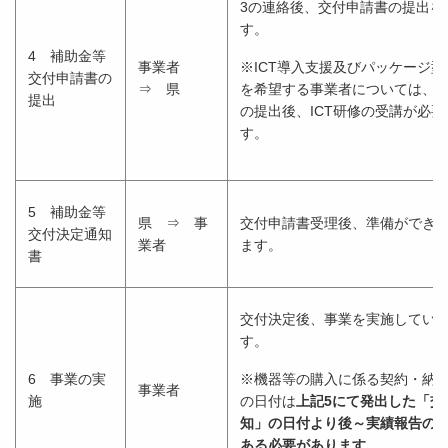
3の連絡後、交付申請書の提出を
す。
4 補助金等
事業者
※ICT導入支援及びパッケージ
交付申請書の
⇒ 県
を希望する事業者については、
提出
の提出後、ICT研修の受講が必
す。
5 補助金等
県 ⇒ 事
交付申請書受理後、準備ができ
交付決定通知
業者
ます。
書
交付決定後、事業を実施してい
す。
6 事業の実
※機器等の購入に係る契約・納
事業者
施
の日付は
上記5にて発出した「交
知」の日付より後～実績報告の
ある必要があります。