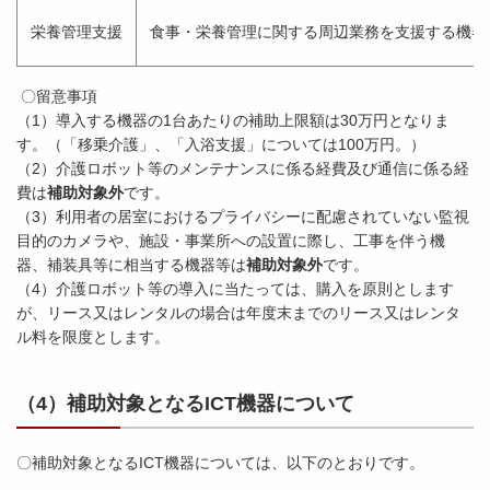
栄養管理支援
食事・栄養管理に関する周辺業務を支援する機
〇留意事項
（1）導入する機器の1台あたりの補助上限額は30万円となりま
す。（「移乗介護」、「入浴支援」については100万円。）
（2）介護ロボット等のメンテナンスに係る経費及び通信に係る経
費は
補助対象外
です。
（3）利用者の居室におけるプライバシーに配慮されていない監視
目的のカメラや、施設・事業所への設置に際し、工事を伴う機
器、補装具等に相当する機器等は
補助対象外
です。
（4）介護ロボット等の導入に当たっては、購入を原則とします
が、リース又はレンタルの場合は年度末までのリース又はレンタ
ル料を限度とします。
（4）補助対象となるICT機器について
〇補助対象となるICT機器については、以下のとおりです。