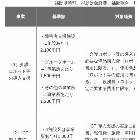
補助基準額、補助対象経費、補助割合一覧
事業
基準額
対象経費
・障害者支援施設
→1施設あたり
2,100千円
介護ロボット等の導入支
必要な備品購入費（ロボッ
・グループホーム
（1）介護
費用に限る。）、使用料及
→1事業所あたり
ロボット等
（ロボット等の使用に関す
1,500千円
の導入支援
る。）、役務費（ロボット
・その他の事業所
定に要する費用に限る。）
→1事業所あたり
1,200千円
ICT 導入支援の実施に必
・1施設又は事業
（2）ICT
費、報償費、旅費、需用費
所あたり1,000千
導入支援
委託料、使用料及び賃借料