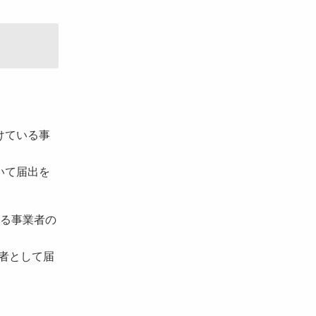
けている事
いて届出を
る事業者の
者として届