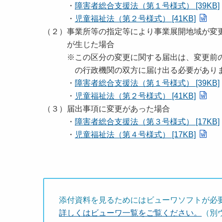
・
障害者総合支援法（第１号様式） [39KB]
・
児童福祉法（第２号様式） [41KB]
（２）事業所等の指定等により事業展開地域が
が生じた場合
※この区分の変更に関する届出は、変更前の
の行政機関の双方に届け出る必要があり
・
障害者総合支援法（第１号様式） [39KB]
・
児童福祉法（第２号様式） [41KB]
（３）届出事項に変更があった場合
・
障害者総合支援法（第３号様式） [17KB]
・
児童福祉法（第４号様式） [17KB]
添付資料を見るためにはビューワソフトが必
詳しくはビューワ一覧をご覧ください。
（別