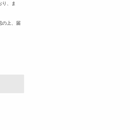
おり、ま
。
認の上、届