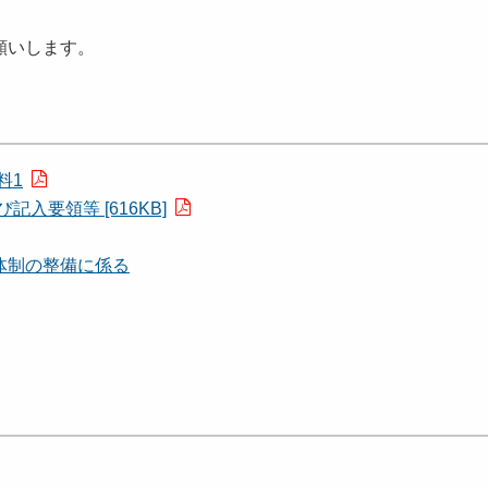
願いします。
料1
入要領等 [616KB]
体制の整備に係る