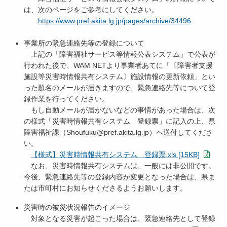
は、次のページをご参考にしてください。
https://www.pref.akita.lg.jp/pages/archive/34496
事業所の緊急連絡先等の登録について
上記の「障害福祉サービス等情報公表システム」で公表が
行われた後で、WAM NETより事業者あてに「〔障害者支援
施設等災害時情報共有システム〕施設情報の更新依頼」とい
った題名のメールが届きますので、緊急連絡先等について登
録作業を行ってください。
もし自動メールが届かないなどの事情があった場合は、次
の様式「災害時情報共有システム 登録票」に記入の上、県
障害福祉課（Shoufuku@pref.akita.lg.jp）へ送付してくださ
い。
【様式】災害時情報共有システム 登録票.xls [15KB]
なお、災害時情報共有システムは、一般には非公開です。
今後、緊急連絡先等の登録内容が変更となった場合は、県ま
たは市町村にお知らせくださるようお願いします。
災害時の被災状況報告のイメージ
対象となる災害が起こった場合は、緊急連絡先として登録