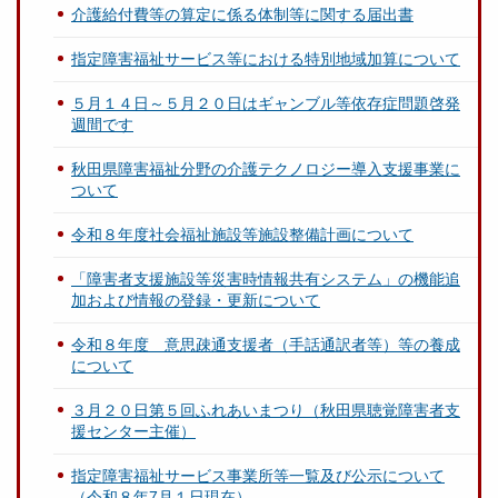
介護給付費等の算定に係る体制等に関する届出書
指定障害福祉サービス等における特別地域加算について
５月１４日～５月２０日はギャンブル等依存症問題啓発
週間です
秋田県障害福祉分野の介護テクノロジー導入支援事業に
ついて
令和８年度社会福祉施設等施設整備計画について
「障害者支援施設等災害時情報共有システム」の機能追
加および情報の登録・更新について
令和８年度 意思疎通支援者（手話通訳者等）等の養成
について
３月２０日第５回ふれあいまつり（秋田県聴覚障害者支
援センター主催）
指定障害福祉サービス事業所等一覧及び公示について
（令和８年7月１日現在）