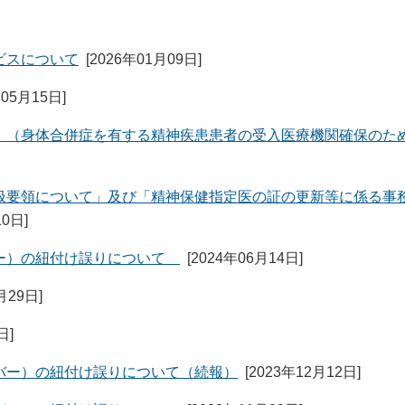
ビスについて
[
2026年01月09日
]
年05月15日
]
 （身体合併症を有する精神疾患患者の受入医療機関確保のた
扱要領について」及び「精神保健指定医の証の更新等に係る事
10日
]
バー）の紐付け誤りについて
[
2024年06月14日
]
月29日
]
2日
]
バー）の紐付け誤りについて（続報）
[
2023年12月12日
]