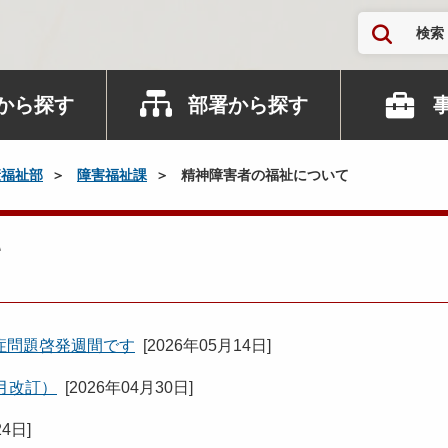
検索
から探す
部署から探す
康福祉部
障害福祉課
精神障害者の福祉について
て
症問題啓発週間です
[
2026年05月14日
]
月改訂）
[
2026年04月30日
]
24日
]