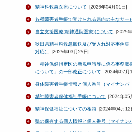
精神科救急医療について
[
2026年04月01日
]
各種障害者手帳で受けられる県内の主なサー
自立支援医療(精神通院医療)について
[
2025
秋田県精神科救急搬送及び受入れ対応事例集
対応）
[
2025年03月25日
]
「精神保健指定医の新規申請等に係る事務取
について」の一部改正について
[
2024年07月
身体障害者手帳情報と個人番号（マイナン
精神障害者保健福祉手帳について
[
2024年05
精神保健福祉についての相談
[
2024年04月1
県の保有する個人情報と個人番号（マイナン