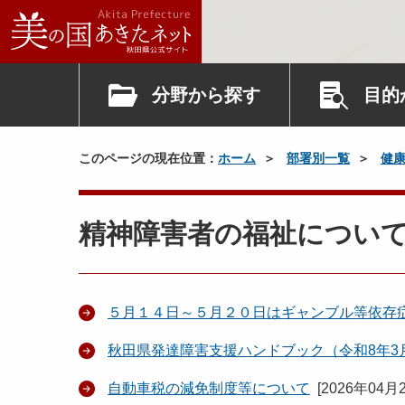
分野から探す
目的
このページの現在位置：
ホーム
部署別一覧
健
精神障害者の福祉につい
５月１４日～５月２０日はギャンブル等依存
秋田県発達障害支援ハンドブック（令和8年3
自動車税の減免制度等について
[
2026年04月