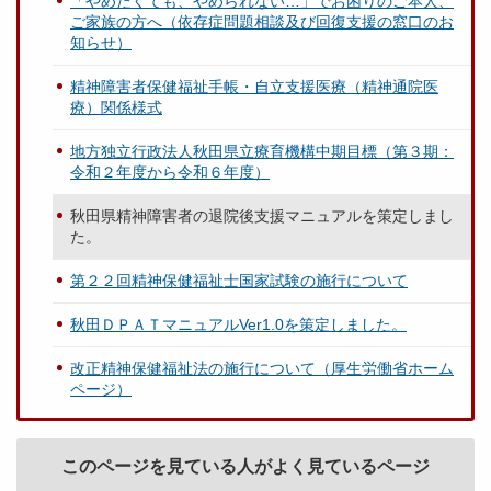
「やめたくても、やめられない…」でお困りのご本人、
ご家族の方へ（依存症問題相談及び回復支援の窓口のお
知らせ）
精神障害者保健福祉手帳・自立支援医療（精神通院医
療）関係様式
地方独立行政法人秋田県立療育機構中期目標（第３期：
令和２年度から令和６年度）
秋田県精神障害者の退院後支援マニュアルを策定しまし
た。
第２２回精神保健福祉士国家試験の施行について
秋田ＤＰＡＴマニュアルVer1.0を策定しました。
改正精神保健福祉法の施行について（厚生労働省ホーム
ページ）
このページを見ている人がよく見ているページ