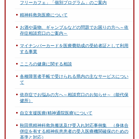
フリーカフェ」「個別プログラム」のご案内
精神科救急医療について
お酒や薬物、ギャンブルなどの問題でお困りの方へ～依
存症相談窓口のご案内～
マイナンバーカードを医療費助成の受給者証として利用
する事業
こころの健康に関する相談
各種障害者手帳で受けられる県内の主なサービスについ
て
依存症でお悩みの方へ～相談窓口のお知らせ～（能代保
健所）
自立支援医療(精神通院医療)について
秋田県精神科救急搬送及び受入れ対応事例集 （身体合
併症を有する精神疾患患者の受入医療機関確保のための
基準と対応）