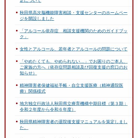
定について
秋田県高次脳機能障害相談・支援センターのホームペー
ジを開設しました
「アルコール依存症 相談支援機関のためのガイドブッ
ク」
女性とアルコール、若年者とアルコールの問題について
「やめたくても、やめられない…」でお困りのご本人、
ご家族の方へ（依存症問題相談及び回復支援の窓口のお
知らせ）
精神障害者保健福祉手帳・自立支援医療（精神通院医
療）関係様式
地方独立行政法人秋田県立療育機構中期目標（第３期：
令和２年度から令和６年度）
秋田県精神障害者の退院後支援マニュアルを策定しまし
た。