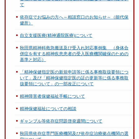
て
依存症でお悩みの方へ～相談窓口のお知らせ～（能代保
健所）
自立支援医療(精神通院医療)について
秋田県精神科救急搬送及び受入れ対応事例集 （身体合
併症を有する精神疾患患者の受入医療機関確保のための
基準と対応）
「精神保健指定医の新規申請等に係る事務取扱要領につ
いて」及び「精神保健指定医の証の更新等に係る事務取
扱要領について」の一部改正について
精神障害者保健福祉手帳について
精神保健福祉についての相談
ギャンブル等依存症問題啓発週間について
秋田県依存症専門医療機関及び依存症治療拠点機関の選