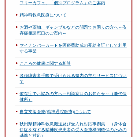
フリーカフェ」「個別プログラム」のご案内
精神科救急医療について
お酒や薬物、ギャンブルなどの問題でお困りの方へ～依
存症相談窓口のご案内～
マイナンバーカードを医療費助成の受給者証として利用
する事業
こころの健康に関する相談
各種障害者手帳で受けられる県内の主なサービスについ
て
依存症でお悩みの方へ～相談窓口のお知らせ～（能代保
健所）
自立支援医療(精神通院医療)について
秋田県精神科救急搬送及び受入れ対応事例集 （身体合
併症を有する精神疾患患者の受入医療機関確保のための
基準と対応）