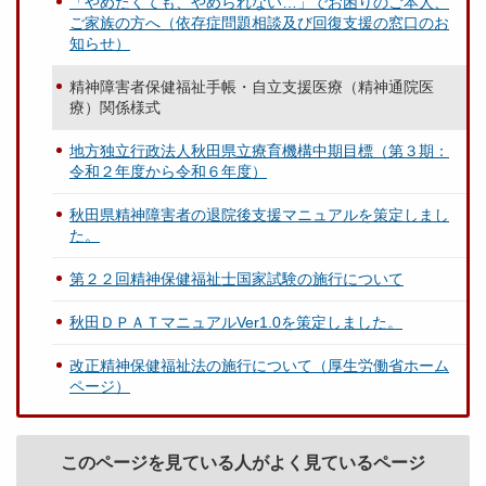
「やめたくても、やめられない…」でお困りのご本人、
ご家族の方へ（依存症問題相談及び回復支援の窓口のお
知らせ）
精神障害者保健福祉手帳・自立支援医療（精神通院医
療）関係様式
地方独立行政法人秋田県立療育機構中期目標（第３期：
令和２年度から令和６年度）
秋田県精神障害者の退院後支援マニュアルを策定しまし
た。
第２２回精神保健福祉士国家試験の施行について
秋田ＤＰＡＴマニュアルVer1.0を策定しました。
改正精神保健福祉法の施行について（厚生労働省ホーム
ページ）
このページを見ている人がよく見ているページ