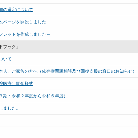
関の選定について
ムページを開設しました
フレットを作成しました～
ドブック」
ついて
本人、ご家族の方へ（依存症問題相談及び回復支援の窓口のお知らせ）
院医療）関係様式
３期：令和２年度から令和６年度）
しました。