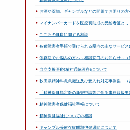
お酒や薬物、ギャンブルなどの問題でお困りの方
マイナンバーカードを医療費助成の受給者証とし
こころの健康に関する相談
各種障害者手帳で受けられる県内の主なサービス
依存症でお悩みの方へ～相談窓口のお知らせ～（
自立支援医療(精神通院医療)について
秋田県精神科救急搬送及び受入れ対応事例集 （
「精神保健指定医の新規申請等に係る事務取扱要
精神障害者保健福祉手帳について
精神保健福祉についての相談
ギャンブル等依存症問題啓発週間について