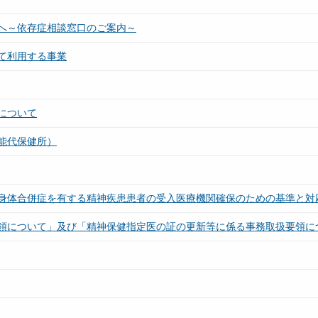
へ～依存症相談窓口のご案内～
て利用する事業
について
能代保健所）
身体合併症を有する精神疾患患者の受入医療機関確保のための基準と対
領について」及び「精神保健指定医の証の更新等に係る事務取扱要領に