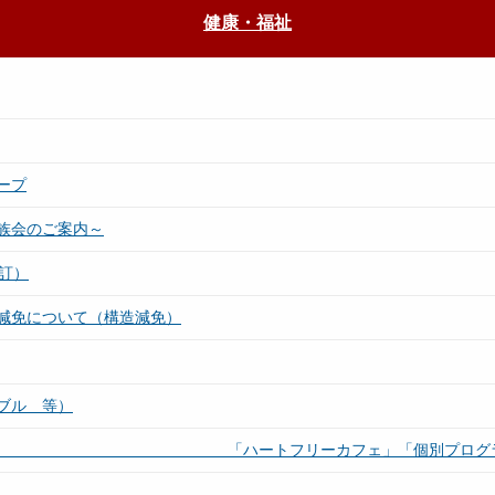
健康・福祉
ープ
族会のご案内～
訂）
減免について（構造減免）
ブル 等）
向け 「ハートフリーカフェ」「個別プログラム