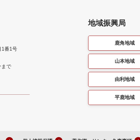
地域振興局
鹿角地域
目1番1号
山本地域
分まで
由利地域
平鹿地域