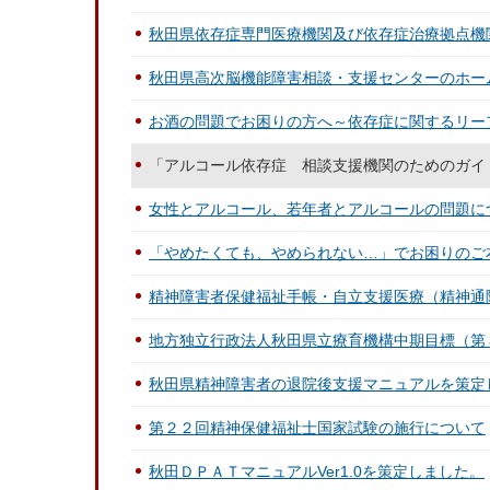
秋田県依存症専門医療機関及び依存症治療拠点機
秋田県高次脳機能障害相談・支援センターのホー
お酒の問題でお困りの方へ～依存症に関するリー
「アルコール依存症 相談支援機関のためのガイ
女性とアルコール、若年者とアルコールの問題に
「やめたくても、やめられない…」でお困りのご
精神障害者保健福祉手帳・自立支援医療（精神通
地方独立行政法人秋田県立療育機構中期目標（第
秋田県精神障害者の退院後支援マニュアルを策定
第２２回精神保健福祉士国家試験の施行について
秋田ＤＰＡＴマニュアルVer1.0を策定しました。