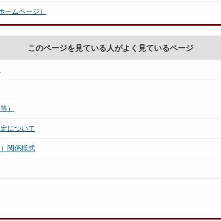
ホームページ）
このページを見ている人がよく見ているページ
て
 等）
選定について
療）関係様式