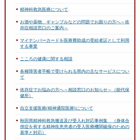
精神科救急医療について
お酒や薬物、ギャンブルなどの問題でお困りの方へ～依
存症相談窓口のご案内～
マイナンバーカードを医療費助成の受給者証として利用
する事業
こころの健康に関する相談
各種障害者手帳で受けられる県内の主なサービスについ
て
依存症でお悩みの方へ～相談窓口のお知らせ～（能代保
健所）
自立支援医療(精神通院医療)について
秋田県精神科救急搬送及び受入れ対応事例集 （身体合
併症を有する精神疾患患者の受入医療機関確保のための
基準と対応）