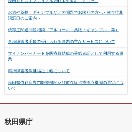
秋田ＤＰＡＴマニュアルVer1.0を策定しました。
お酒や薬物、ギャンブルなどの問題でお困りの方へ～依存症相
談窓口のご案内～
依存症関連問題相談（アルコール・薬物・ギャンブル 等）
各種障害者手帳で受けられる県内の主なサービスについて
マイナンバーカードを医療費助成の受給者証として利用する事
業
精神障害者保健福祉手帳について
秋田県依存症専門医療機関及び依存症治療拠点機関の選定につ
いて
秋田県庁