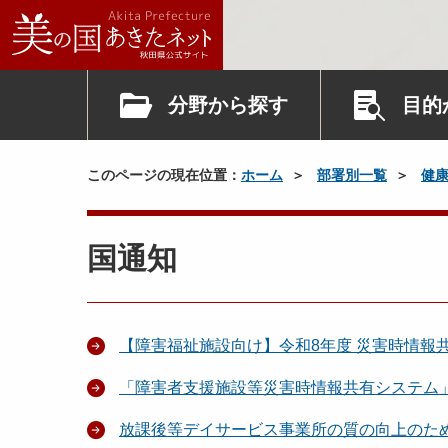
分野から探す
目的
このページの現在位置：
ホーム
部署別一覧
健
国通知
【障害福祉施設向け】令和8年度 災害時情報
「障害者支援施設等災害時情報共有システム
放課後等デイサービス事業所の質の向上のた