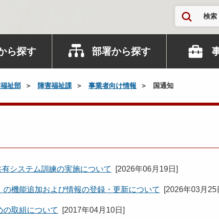
検索
から探す
部署から探す
康福祉部
障害福祉課
事業者向け情報
国通知
共有システム訓練の実施について
[
2026年06月19日
]
」の機能追加および情報の登録・更新について
[
2026年03月2
めの取組について
[
2017年04月10日
]