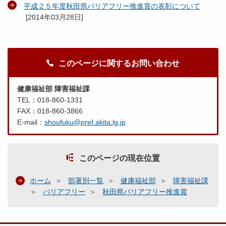
平成２５年度秋田県バリアフリー推進賞の表彰について
[
2014年03月28日
]
このページに関するお問い合わせ
健康福祉部 障害福祉課
TEL：018-860-1331
FAX：018-860-3866
E-mail：
shoufuku@pref.akita.lg.jp
このページの現在位置
ホーム
部署別一覧
健康福祉部
障害福祉課
バリアフリー
秋田県バリアフリー推進賞