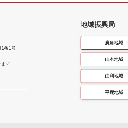
地域振興局
鹿角地域
目1番1号
山本地域
分まで
由利地域
平鹿地域