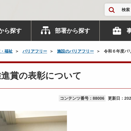
検索
から探す
部署から探す
康・福祉
バリアフリー
施設のバリアフリー
令和６年度バ
推進賞の表彰について
コンテンツ番号：88006
更新日：
20