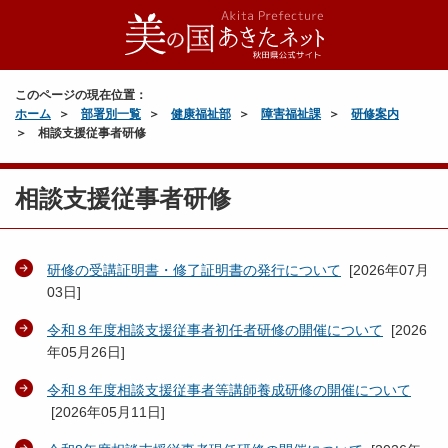
このページの現在位置：
ホーム
部署別一覧
健康福祉部
障害福祉課
研修案内
相談支援従事者研修
相談支援従事者研修
研修の受講証明書・修了証明書の発行について
[
2026年07月
03日
]
令和８年度相談支援従事者初任者研修の開催について
[
2026
年05月26日
]
令和８年度相談支援従事者等講師養成研修の開催について
[
2026年05月11日
]