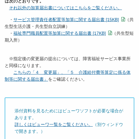
は次のとおりです。
それ以外の加算届出書についてはこちらをご覧ください。
・
サービス管理責任者配置等加算に関する届出書 [15KB]
（共
生型生活介護・共生型自立訓練）
・
福祉専門職員配置等加算に関する届出書 [17KB]
（共生型短
期入所）
※指定後の変更届の提出については、障害福祉サービス事業所
と同様になります。
こちらの「４ 変更届」、「５ 介護給付費等算定に係る体
制等に関する届出書」
をご確認ください。
添付資料を見るためにはビューワソフトが必要な場合が
あります。
詳しくはビューワ一覧をご覧ください。
（別ウィンドウ
で開きます。）