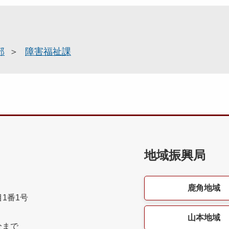
部
障害福祉課
地域振興局
鹿角地域
目1番1号
山本地域
分まで