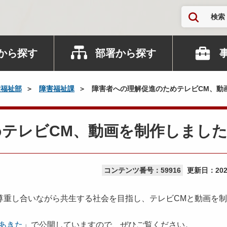
検索
から探す
部署から探す
康福祉部
障害福祉課
障害者への理解促進のためテレビCM、動
テレビCM、動画を制作しまし
コンテンツ番号：59916
更新日：
20
重し合いながら共生する社会を目指し、テレビCMと動画を制
Vあきた
」で公開していますので、ぜひご覧ください。