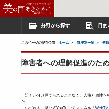
分野から探す
目的
このページの現在位置：
ホーム
部署別一覧
健
障害者への理解促進のため
誰もが分け隔てられることなく、人格と個性を尊
た。
いずれも、県公式YouTubeチャンネル「
WebT