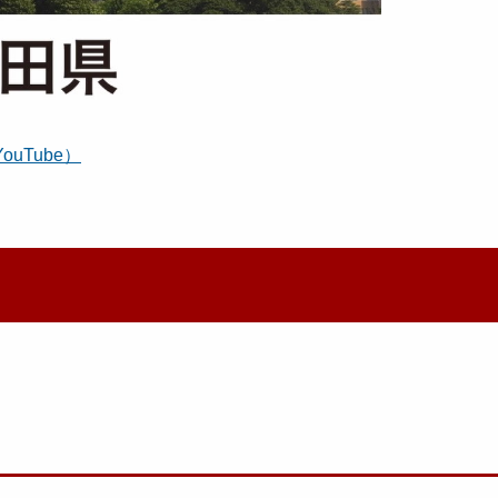
uTube）