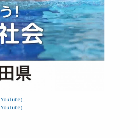
uTube）
uTube）