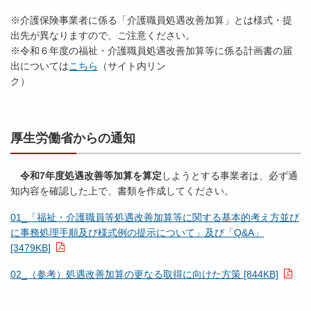
※介護保険事業者に係る「介護職員処遇改善加算」とは様式・提
出先が異なりますので、ご注意ください。
※令和６年度の福祉・介護職員処遇改善加算等に係る計画書の届
出については
こちら
（サイト内リン
ク
厚生労働省からの通知
令和7年度処遇改善等加算を算定
しようとする事業者は、必ず通
知内容を確認した上で、書類を作成してください。
01_「福祉・介護職員等処遇改善加算等に関する基本的考え方並び
に事務処理手順及び様式例の提示について」及び「Q&A」
[3479KB]
02_（参考）処遇改善加算の更なる取得に向けた方策 [844KB]