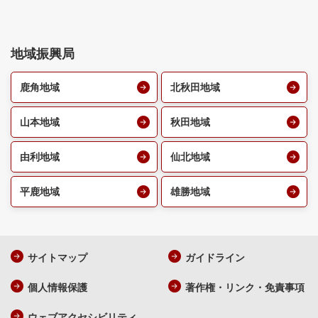
地域振興局
鹿角地域
北秋田地域
山本地域
秋田地域
由利地域
仙北地域
平鹿地域
雄勝地域
サイトマップ
ガイドライン
個人情報保護
著作権・リンク・免責事項
ウェブアクセシビリティ