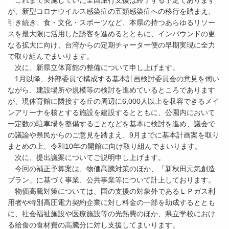
これまで実施していた全国旅行支援は終了する予定であります
が、新型コロナウイルス感染症の五類感染症への移行を踏まえ、
引き続き、食・文化・スポーツなど、本県の持つあらゆるリソー
スを最大限に活用した誘客を進めるとともに、インバウンドの更
なる拡大に向け、台湾からの定期チャーター便の早期実現に全力
で取り組んでまいります。
次に、新県立体育館の整備について申し上げます。
1月以降、外部委員で構成する基本計画検討委員会の意見を伺い
ながら、建設場所や規模等の検討を進めているところであります
が、現体育館に隣接する丘の周辺に6,000人以上を収容できるメイ
ンアリーナを核とする施設を建設するとともに、公園内において
一定数の駐車場を整備することなどを基本に検討を進め、議会で
の議論や県民からのご意見を踏まえ、9月までに基本計画案を取り
まとめの上、令和10年の開館に向け取り組んでまいります。
次に、提出議案についてご説明申し上げます。
今回の補正予算案は、物価高騰対策のほか、「新秋田元気創造
プラン」に基づく事業、公共事業等について計上しております。
物価高騰対策については、国の支援の対象外であるＬＰガス利
用者や特別高圧電力契約企業に対し料金の一部を助成するととも
に、社会福祉施設や医療施設等の光熱費のほか、県立学校におけ
る給食の食材費の高騰分に対し支援してまいります。