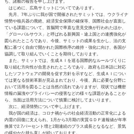
ち、諸般の報告を申し上げます。
はじめに、広島サミットについてであります。
先月、7年ぶりに我が国で開催されたサミットでは、ウクライナ
情勢や核兵器の廃絶、経済安全保障の確保等、国際社会が直面し
ている課題について、首脳間で率直な意見交換が行われたほか、
「グローバルサウス」と呼ばれる新興国・途上国との連携強化が
図られたところであり、今後、サミットの成果を生かし、法の支
配に基づく自由で開かれた国際秩序の維持・強化に向け、各国が
協調して取り組んでいくことを期待しております。
また、サミットでは、生成ＡＩを巡る国際的なルールづくりに
取り組む方向性が合意されたところであり、政府も日本語に対応
したソフトウェアの開発を促す方針を示すなど、生成ＡＩについ
ては更なる技術革新が見込まれており、今後、真に必要な分野に
おいて活用を図ることは当然の流れでありますが、現状では機密
情報の漏洩やプライバシーの侵害などの様々な課題があることか
ら、当面は活用方法について慎重に検討してまいります。
次に、経済情勢について申し上げます。
我が国の経済は、コロナ禍からの社会経済活動の正常化による
内需の回復に支えられ、1月から3月期の実質ＧＤＰ速報値が年率
換算で2.7パーセント増と2期連続のプラス成長となるなど、景気
の緩やかな持ち直しが続いております。