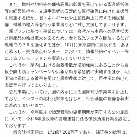
また、燃料や飼料等の価格高騰の影響を受けている畜産経営体
等の経営維持や、交通事業者の安定的な運行確保に向けた支援等
を実施するほか、省エネルギー化や生産性向上に資する施設整
備、機械の導入等を行う事業者などに対し支援してまいります。
新プランに基づく事業については、台湾から本県への誘客拡大
と県産品の輸出拡大を図るため、食と観光フェアを開催するなど
現地でのＰＲを強化するほか、10月に東京都内に開設する「あき
た暮らし・交流拠点センター」において、情報発信やイベント等
によるプロモーションを実施してまいります。
このほか、県内における自殺者数が増加傾向にあることから自
殺予防街頭キャンペーンや広報活動を緊急的に実施するほか、4月
下旬に霜による被害を受けた果樹農家に対して、再生産に向けた
支援等を行ってまいります。
公共事業については、国の内示による国庫補助事業等を計上し
ており、インフラの老朽化対策をはじめ、社会基盤の整備を着実
に進めてまいります。
このほか、今年度末で指定管理の協定期間が満了する公の施設
について、令和6年度以降の管理運営に係る債務負担行為を設定し
ております。
一般会計補正額は、172億7,202万円であり、補正後の総額は、