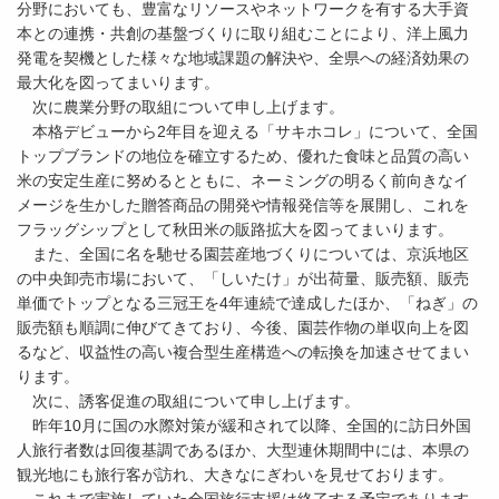
分野においても、豊富なリソースやネットワークを有する大手資
本との連携・共創の基盤づくりに取り組むことにより、洋上風力
発電を契機とした様々な地域課題の解決や、全県への経済効果の
最大化を図ってまいります。
次に農業分野の取組について申し上げます。
本格デビューから2年目を迎える「サキホコレ」について、全国
トップブランドの地位を確立するため、優れた食味と品質の高い
米の安定生産に努めるとともに、ネーミングの明るく前向きなイ
メージを生かした贈答商品の開発や情報発信等を展開し、これを
フラッグシップとして秋田米の販路拡大を図ってまいります。
また、全国に名を馳せる園芸産地づくりについては、京浜地区
の中央卸売市場において、「しいたけ」が出荷量、販売額、販売
単価でトップとなる三冠王を4年連続で達成したほか、「ねぎ」の
販売額も順調に伸びてきており、今後、園芸作物の単収向上を図
るなど、収益性の高い複合型生産構造への転換を加速させてまい
ります。
次に、誘客促進の取組について申し上げます。
昨年10月に国の水際対策が緩和されて以降、全国的に訪日外国
人旅行者数は回復基調であるほか、大型連休期間中には、本県の
観光地にも旅行客が訪れ、大きなにぎわいを見せております。