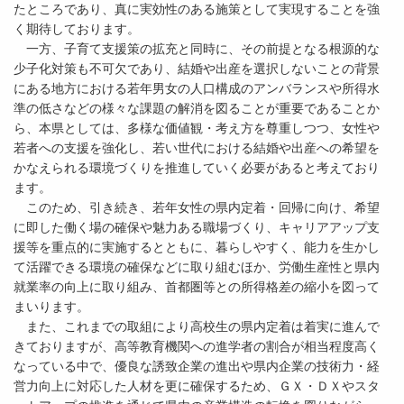
たところであり、真に実効性のある施策として実現することを強
く期待しております。
一方、子育て支援策の拡充と同時に、その前提となる根源的な
少子化対策も不可欠であり、結婚や出産を選択しないことの背景
にある地方における若年男女の人口構成のアンバランスや所得水
準の低さなどの様々な課題の解消を図ることが重要であることか
ら、本県としては、多様な価値観・考え方を尊重しつつ、女性や
若者への支援を強化し、若い世代における結婚や出産への希望を
かなえられる環境づくりを推進していく必要があると考えており
ます。
このため、引き続き、若年女性の県内定着・回帰に向け、希望
に即した働く場の確保や魅力ある職場づくり、キャリアアップ支
援等を重点的に実施するとともに、暮らしやすく、能力を生かし
て活躍できる環境の確保などに取り組むほか、労働生産性と県内
就業率の向上に取り組み、首都圏等との所得格差の縮小を図って
まいります。
また、これまでの取組により高校生の県内定着は着実に進んで
きておりますが、高等教育機関への進学者の割合が相当程度高く
なっている中で、優良な誘致企業の進出や県内企業の技術力・経
営力向上に対応した人材を更に確保するため、ＧＸ・ＤＸやスタ