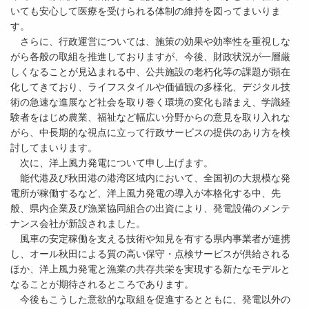
いても安心して医療を受けられる体制の維持を図ってまいりま
す。
さらに、行政運営については、施策の効果や効率性を重視しな
がら各般の取組を推進しておりますが、今後、財政状況が一層厳
しくなることが見込まれる中、公共施設の老朽化等の課題が顕在
化してきており、ライフスタイルや価値観の多様化、デジタル技
術の急速な進展など社会を取り巻く環境の変化も踏まえ、学識経
験者をはじめ農業、福祉など幅広い分野からの意見を取り入れな
がら、中長期的な視点に立って行政サービスの提供のあり方を検
討してまいります。
次に、洋上風力発電について申し上げます。
能代港及び秋田港の港湾区域内において、全国初の大規模な発
電所が稼働するなど、洋上風力発電の導入が本格化する中、先
般、県内企業及び漁業協同組合の出資により、発電設備のメンテ
ナンス会社が新設されました。
風車の安定稼働を支える技術や知見を有する県内事業者が連携
し、オール秋田による質の高い保守・点検サービスが供給される
ほか、洋上風力発電と漁業の共存共栄を実現する新たなモデルと
なることが期待されるところであります。
今後もこうした意欲的な取組を促進するとともに、発電以外の