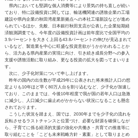
県内においても堅調な個人消費等により景気の持ち直しが続い
ており、特に設備投資に関しては、輸送機関連の誘致企業の工場
建設や県内企業の秋田湾産業新拠点への本社工場新設などが進め
られているほか、先般、日本銀行秋田支店が公表した企業短期経
済観測調査でも、今年度の設備投資計画は前年度比で全国平均の
3.9パーセントを大きく上回る43.8パーセントの伸びが見込まれて
いるなど、製造業を中心に旺盛な投資意欲がうかがわれることか
ら、活力ある県内産業の実現に向け、引き続き成長分野への参入
支援や誘致活動に取り組み、更なる投資の拡大を図ってまいりま
す。
次に、少子化対策について申し上げます。
昨年の国内の出生数が平成29年に公表された将来推計人口の想
定よりも10年ほど早く80万人台を割り込むなど、少子化が加速し
ており、このままでは、今後10年程度で我が国の若年人口は急激
に減少し、人口減少に歯止めがかからない状況になることも懸念
されております。
こうした状況を踏まえ、国では、2030年までを少子化の流れを
反転させるラストチャンスと位置づけ、必要な財源を確保しなが
ら、子育てに係る経済的支援の強化や共働き・共育ての推進等に
取り組むことを「こども未来戦略方針・素案」として取りまとめ