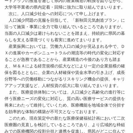
ートアップの推進を通じて県内の産業構造の転換を図りながら、
大学等卒業者の県内定着・回帰に強力に取り組んでまいります。
次に、人口減少社会への対応について申し上げます。
人口減少問題の克服を目指して、「新秋田元気創造プラン」に
沿って施策・事業に全力で取り組んでいるところでありますが、
当面の人口減少は避けられないことを踏まえ、持続的に県民の暮
らしを支える環境づくりも着実に進めてまいります。
産業振興においては、労働力人口の減少が見込まれる中で、Ｄ
Ｘの進展やカーボンニュートラルの潮流等の時代の変化に対応す
ることが急務であることから、産業構造の今後のあり方も踏ま
え、Ｍ＆Ａによる経営規模の拡大などにより一定の企業規模の確
保を図るとともに、企業の人材確保や賃金水準の引き上げ、成長
分野等への労働移動につながるリスキリング機会の提供、キャリ
アアップ支援など、人材投資の拡大に取り組んでまいります。
また、医療提供体制については、人口減少と高齢化の進行等に
伴う医療ニーズの変化に対応し、質の高い医療サービスの提供を
将来にわたって維持していくため、医療機能を地域全体で分担す
る効率的な体制の構築が不可欠となっております。
このため、現在策定中の新たな医療保健福祉計画において二次
医療圏の見直しを検討しているところであり、より広域的な枠組
みでの医療機関の役割分担と連携を促進し、県民がどこに住んで