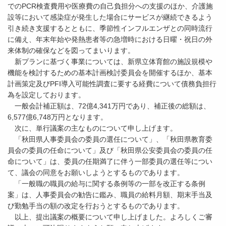
でのPCR検査費用や医療費の自己負担分への支援のほか、介護施
設等において感染症が発生した場合にサービスが継続できるよう
引き続き支援するとともに、季節性インフルエンザとの同時流行
に備え、年末年始や発熱患者等の急増時における日曜・祝日の外
来体制の確保などを図ってまいります。
新プランに基づく事業については、新県立体育館の施設規模や
機能を検討するための基本計画検討委員会を開催するほか、基本
計画策定及びPFI導入可能性調査に要する経費について債務負担行
為を設定しております。
一般会計補正額は、72億4,341万円であり、補正後の総額は、
6,577億6,748万円となります。
次に、単行議案の主なものについて申し上げます。
「秋田県人事委員会の委員の選任について」、「秋田県教育委
員会の委員の任命について」及び「秋田県公安委員会の委員の任
命について」は、委員の任期満了に伴う一部委員の選任等につい
て、議会の同意をお願いしようとするものであります。
「一般職の職員の給与に関する条例等の一部を改正する条例
案」は、人事委員会の勧告に鑑み、職員の給料月額、期末手当及
び勤勉手当の額の改定を行おうとするものであります。
以上、提出議案の概要について申し上げました。よろしくご審