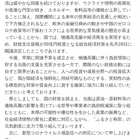
済は緩やかな回復を続けておりますが、ウクライナ情勢の長期化
や急激な円安が続き、エネルギー、食料品等の価格が上昇してい
ることに加え、国際機関による来年の世界経済の見通しが相次い
で下方修正されるなど、欧米の金融引締めの動きや中国のゼロコ
ロナ政策等の下振れリスクによる世界的な景気後退の懸念が高ま
っていることから、国では、物価高克服や経済再生を実現するた
め、財政支出規模が39兆円程度となる総合経済対策を先月28日に
閣議決定したところであります。
今後、早期に関連予算を成立させ、物価高騰に伴う負担増加に
対する当面の支援を充実させる一方で、際限のない財政出動には
自ずと限界があることから、人への投資や成長分野への投資拡大
など、我が国経済を強靱化し持続可能なものとする、実効性のあ
る構造的な対策や賃金向上に資する施策に強力に取り組んでいた
だきたいと考えております。
県としましても、国の対策を踏まえ、当面は原油・原材料等の
価格高騰の影響を受けている世帯や事業者の負担軽減策に取り組
むとともに、本県の可能性や優位性を生かした産業の振興など、
社会経済情勢の変化に柔軟に対応しながら、「ふるさと秋田」の
元気創造に全力で取り組んでまいります。
次に、新型コロナウイルス感染症への対応について申し上げま