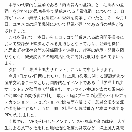
本県の代表的な盆踊である「西馬音内の盆踊」と「毛馬内の盆
踊」を含む41の民俗芸能で構成される「風流踊」については、政
府がユネスコ無形文化遺産への登録を提案していたところ、今月1
日、ユネスコの評価機関において登録が適当である旨の勧告がな
されました。
これを受けて、本日からモロッコで開催される政府間委員会に
おいて登録が正式決定される見通しとなっており、登録を機に、
地元市町や保存会等の関係団体と連携し、行事の継承・発展を図
りながら、観光誘客等の地域活性化に向けた取組を進めてまいり
ます。
次に、「世界洋上風力サミット」について申し上げます。
今月9日から2日間にわたり、洋上風力発電に関する課題解決や
産業交流をテーマとした国際的なイベントである「世界洋上風力
サミット」が秋田市で開催され、オンライン参加を含めた国内外
の約800名の関係者に対し、展示・商談ブースの設置やパネルディ
スカッション、レセプションの開催等を通じて、意見交換や交流
の場を提供するとともに、郷土料理や伝統芸能など本県の魅力を
PRいたしました。
会場では、VRを利用したメンテナンスや風車の音の体験、大学
生による風車を活用した地域活性化策の発表など、洋上風力発電