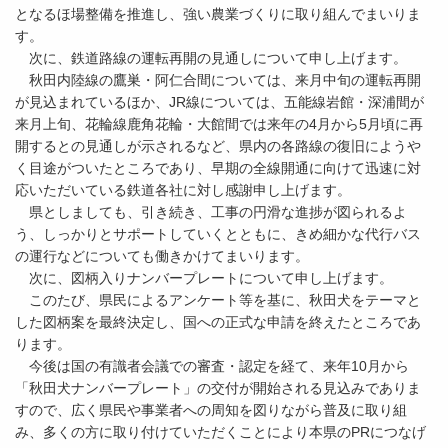
となるほ場整備を推進し、強い農業づくりに取り組んでまいりま
す。
次に、鉄道路線の運転再開の見通しについて申し上げます。
秋田内陸線の鷹巣・阿仁合間については、来月中旬の運転再開
が見込まれているほか、JR線については、五能線岩館・深浦間が
来月上旬、花輪線鹿角花輪・大館間では来年の4月から5月頃に再
開するとの見通しが示されるなど、県内の各路線の復旧にようや
く目途がついたところであり、早期の全線開通に向けて迅速に対
応いただいている鉄道各社に対し感謝申し上げます。
県としましても、引き続き、工事の円滑な進捗が図られるよ
う、しっかりとサポートしていくとともに、きめ細かな代行バス
の運行などについても働きかけてまいります。
次に、図柄入りナンバープレートについて申し上げます。
このたび、県民によるアンケート等を基に、秋田犬をテーマと
した図柄案を最終決定し、国への正式な申請を終えたところであ
ります。
今後は国の有識者会議での審査・認定を経て、来年10月から
「秋田犬ナンバープレート」の交付が開始される見込みでありま
すので、広く県民や事業者への周知を図りながら普及に取り組
み、多くの方に取り付けていただくことにより本県のPRにつなげ