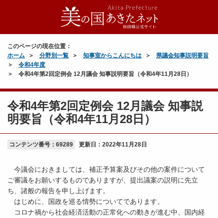
このページの現在位置：
ホーム
分野別一覧
知事室からこんにちは
県議会知事説明要旨
令和4年度
令和4年第2回定例会 12月議会 知事説明要旨（令和4年11月28日）
令和4年第2回定例会 12月議会 知事説
明要旨（令和4年11月28日）
コンテンツ番号：69289
更新日：
2022年11月28日
今議会におきましては、補正予算案及びその他の案件について
ご審議をお願いするものでありますが、提出議案の説明に先立
ち、諸般の報告を申し上げます。
はじめに、国政を巡る情勢についてであります。
コロナ禍から社会経済活動の正常化への動きが進む中、国内経