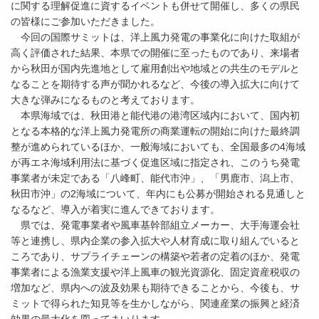
に関する理解促進に資するイベントも併せて開催し、多くの県民
の皆様にご参加いただきました。
今回の国際サミットは、洋上風力発電の事業化に向けた取組が
高く評価された結果、本県での開催に至ったものであり、来場者
から秋田が国内先進地として雇用創出や地域との共生のモデルと
なることを期待する声が聞かれるなど、今後の導入拡大に向けて
大きな弾みになるものと考えております。
本県海域では、秋田港と能代港の港湾区域内において、国内初
となる本格的な洋上風力発電所の商業運転の開始に向けた最終調
整が進められているほか、一般海域においても、全国最多の4海域
が再エネ海域利用法に基づく促進区域に指定され、このうち発電
事業者が未定である「八峰町、能代市沖」、「男鹿市、潟上市、
秋田市沖」の2海域について、年内にも公募が開始される見通しと
なるなど、導入が着実に進んできております。
県では、発電事業者や風車基幹部組立メーカー、大手海運会社
等と連携し、県内企業の参入拡大や人材育成に取り組んでいると
ころであり、サプライチェーンの構築や若者の定着のほか、発電
事業者による漁業支援や洋上風車の観光資源化、固定資産税収の
増加など、県内への波及効果も期待できることから、今後も、サ
ミットで得られた知見等を生かしながら、関連産業の振興と経済