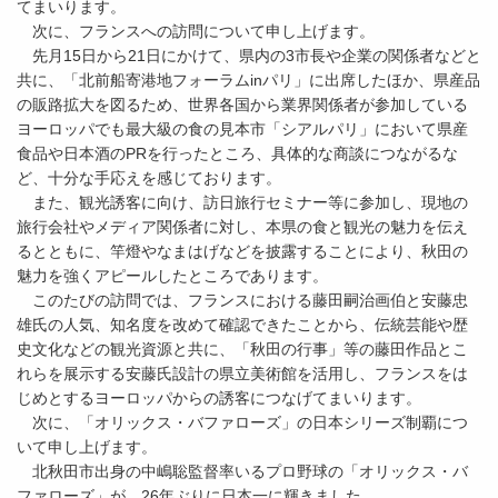
てまいります。
次に、フランスへの訪問について申し上げます。
先月15日から21日にかけて、県内の3市長や企業の関係者などと
共に、「北前船寄港地フォーラムinパリ」に出席したほか、県産品
の販路拡大を図るため、世界各国から業界関係者が参加している
ヨーロッパでも最大級の食の見本市「シアルパリ」において県産
食品や日本酒のPRを行ったところ、具体的な商談につながるな
ど、十分な手応えを感じております。
また、観光誘客に向け、訪日旅行セミナー等に参加し、現地の
旅行会社やメディア関係者に対し、本県の食と観光の魅力を伝え
るとともに、竿燈やなまはげなどを披露することにより、秋田の
魅力を強くアピールしたところであります。
このたびの訪問では、フランスにおける藤田嗣治画伯と安藤忠
雄氏の人気、知名度を改めて確認できたことから、伝統芸能や歴
史文化などの観光資源と共に、「秋田の行事」等の藤田作品とこ
れらを展示する安藤氏設計の県立美術館を活用し、フランスをは
じめとするヨーロッパからの誘客につなげてまいります。
次に、「オリックス・バファローズ」の日本シリーズ制覇につ
いて申し上げます。
北秋田市出身の中嶋聡監督率いるプロ野球の「オリックス・バ
ファローズ」が、26年ぶりに日本一に輝きました。