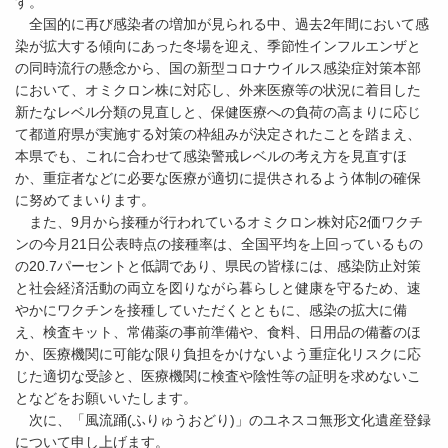
す。
全国的に再び感染者の増加が見られる中、過去2年間において感
染が拡大する傾向にあった冬場を迎え、季節性インフルエンザと
の同時流行の懸念から、国の新型コロナウイルス感染症対策本部
において、オミクロン株に対応し、外来医療等の状況に着目した
新たなレベル分類の見直しと、保健医療への負荷の高まりに応じ
て都道府県が実施する対策の枠組みが決定されたことを踏まえ、
本県でも、これに合わせて感染警戒レベルの考え方を見直すほ
か、重症者などに必要な医療が適切に提供されるよう体制の確保
に努めてまいります。
また、9月から接種が行われているオミクロン株対応2価ワクチ
ンの今月21日公表時点の接種率は、全国平均を上回っているもの
の20.7パーセントと低調であり、県民の皆様には、感染防止対策
と社会経済活動の両立を図りながら暮らしと健康を守るため、速
やかにワクチンを接種していただくとともに、感染の拡大に備
え、検査キット、常備薬の事前準備や、食料、日用品の備蓄のほ
か、医療機関に可能な限り負担をかけないよう重症化リスクに応
じた適切な受診と、医療機関に検査や陰性等の証明を求めないこ
となどをお願いいたします。
次に、「風流踊(ふりゅうおどり)」のユネスコ無形文化遺産登録
について申し上げます。