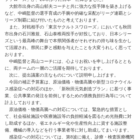
大館市出身の高山郁夫コーチと共に強力な投手陣を築き上げる
など、中嶋監督の選手育成の手腕や的確な采配がリーグ連覇とシ
リーズ制覇に結び付いたものと考えております。
また、対戦相手の「東京ヤクルトスワローズ」においても秋田
市出身の石川雅規、石山泰稚両投手が好投しており、日本シリー
ズという最高峰の舞台で本県関係者がそれぞれの持ち味を生かし
て活躍され、県民に夢と感動を与えたことを大変うれしく思って
おります。
中嶋監督と高山コーチには、心よりお祝いを申し上げるととも
に、両チームの一層のご活躍を期待しております。
次に、提出議案の主なものについて説明申し上げます。
今回の補正予算案は、原油価格・物価高騰や新型コロナウイル
ス感染症への対応のほか、「新秋田元気創造プラン」に基づく事
業、公共事業の発注を前倒しするための債務負担行為等について
計上しております。
原油価格・物価高騰への対応については、緊急的な措置とし
て、社会福祉施設や医療施設等の負担軽減を図るため光熱費に対
し助成するほか、省エネルギー化や生産性向上に資する施設整
備、機械の導入などを行う事業者等に対し助成してまいります。
感染症への対応については、第8波に備え、診療・検査医療機関