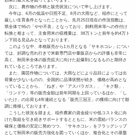
効果の最大化を図ってまいります。
次に、農作物の作柄と販売状況について申し上げます。
今年は、6月の低温や日照不足、8月の大雨など、稲作にとって
厳しい生育条件となったことから、先月25日現在の作況指数は、
県全体で95の「やや不良」となっており、飼料用米等への作付け
転換と相まって、主食用米の収穫量は、38万トンと前年を約4万ト
ン下回る見込みとなっております。
このような中、本格販売から1カ月となる「サキホコレ」につい
ては、好調な売れ行きで米穀専門店や量販店からの評価も非常に
高く、秋田米全体の販売拡大に向けた起爆剤になるものと期待さ
れているところであります。
また、園芸作物については、大雨などにより品目によっては出
荷量が少ないものの、全国的に品薄状態が続き、価格が高めとな
っていることから、「ねぎ」や「アスパラガス」、「キク類」、
「リンドウ」等の販売金額は前年同期を上回っているほか、「し
いたけ」の出荷も4年連続となる「販売三冠王」の獲得に向けて順
調に推移しております。
こうした状況を踏まえ、稲作農家の資金繰りや低コスト化に向
けた取組を引き続きサポートするとともに、米の需給バランスの
確保と価格の安定に努めつつ、「サキホコレ」をフラッグシップ
として秋田米の販売力強化を図っていくほか、複合化とその基盤