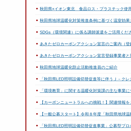
秋田県×イオン東北 食品ロス・プラスチック使
秋田県地球温暖化対策推進条例に基づく温室効果
SDGs（環境関連）に係る講師派遣をご活用くだ
あきたゼロカーボンアクション宣言のご案内（登
あきたゼロカーボンアクション宣言登録事業者と
秋田県地球温暖化防止活動推進員のご紹介
「秋田県LED照明設備切替促進等に伴うＪ－ク
「環境教育」に関する温暖化対策課の主な事業に
【カーボンニュートラルへの挑戦！】関連情報を
【一般公募スタート】令和８年度「秋田県地球温
「秋田県LED照明設備切替促進事業」公募型プロ