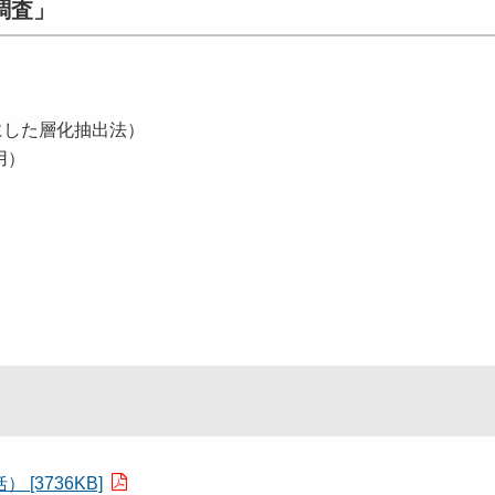
調査」
基にした層化抽出法）
用）
3736KB]