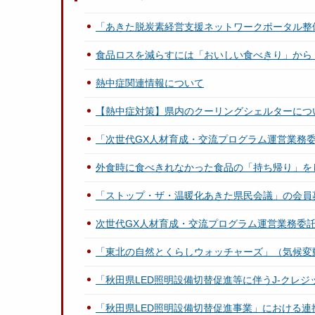
「あきた脱炭素経営支援ネットワークポータル整
食品ロスを減らすには「おいしい食べきり」から
熱中症関連情報について
【熱中症対策】県内のクーリングシェルターにつ
「次世代GX人材育成・交流プログラム運営業務
外食時に食べきれなかった食品の「持ち帰り」を
「ストップ・ザ・温暖化あきた県民会議」の会員
次世代GX人材育成・交流プログラム運営業務委
「東北の自然とくらしウォッチャーズ」（気候変
「秋田県LED照明設備切替促進等に伴うJ-クレ
「秋田県LED照明設備切替促進事業」における