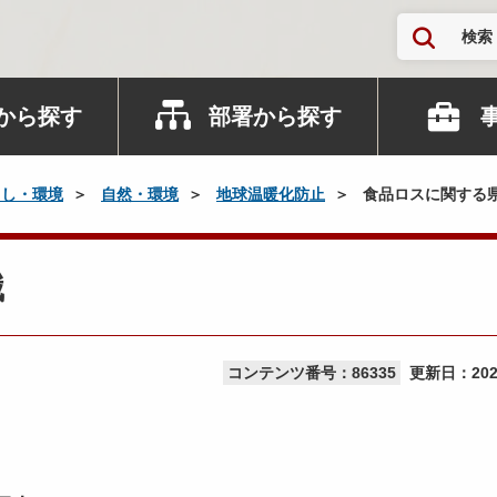
検索
から探す
部署から探す
らし・環境
自然・環境
地球温暖化防止
食品ロスに関する
識
コンテンツ番号：86335
更新日：
20