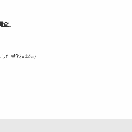
調査」
基にした層化抽出法）