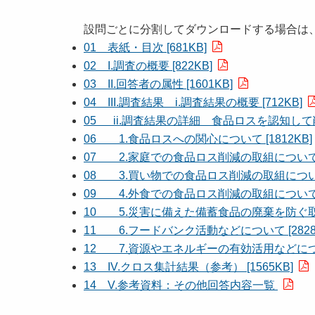
設問ごとに分割してダウンロードする場合は
01 表紙・目次 [681KB]
02 I.調査の概要 [822KB]
03 II.回答者の属性 [1601KB]
04 III.調査結果 i.調査結果の概要 [712KB]
05 ii.調査結果の詳細 食品ロスを認知して削
06 1.食品ロスへの関心について [1812KB]
07 2.家庭での食品ロス削減の取組について [1
08 3.買い物での食品ロス削減の取組について [
09 4.外食での食品ロス削減の取組について [1
10 5.災害に備えた備蓄食品の廃棄を防ぐ取組に
11 6.フードバンク活動などについて [2828
12 7.資源やエネルギーの有効活用などについて
13 IV.クロス集計結果（参考） [1565KB]
14 V.参考資料：その他回答内容一覧