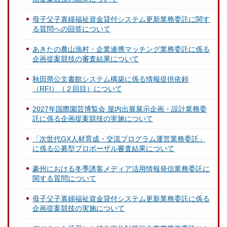
母子父子寡婦福祉資金貸付システム更新業務委託に関す
る質問への回答について
あきたの農山漁村・企業連携マッチング業務委託に係る
企画提案競技の審査結果について
秋田県公文書館システム構築に係る情報提供依頼
（RFI）（２回目）について
2027年国際園芸博覧会 屋内出展展示企画・設計業務委
託に係る企画提案競技の実施について
「次世代GX人材育成・交流プログラム運営業務委託」
に係る公募型プロポーザル審査結果について
豪州における冬季誘客メディア活用情報発信業務委託に
関する質問について
母子父子寡婦福祉資金貸付システム更新業務委託に係る
企画提案競技の実施について