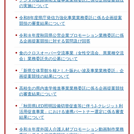
デジタル販路開拓支援事業業務委託に係る企画提案競技
の実施について
令和8年度県庁発信力強化事業業務委託に係る企画提案
競技の審査結果について
令和８年度秋田県公営企業プロモーション業務委託に係
る企画提案競技に対する質問及び回答
食のクロスオーバー交流事業（女性交流会、異業種交流
会）業務委託先の公募について
「新県立体育館を核とした賑わい波及事業業務委託」企
画提案競技の結果について
高校生の県内進学推進事業業務委託に係る企画提案競技
の審査結果について
「秋田県LED照明設備切替促進等に伴うJ-クレジット利
活用促進事業」における連携パートナー選定に係る審査
結果について
令和８年度外国人介護人材プロモーション動画制作業務