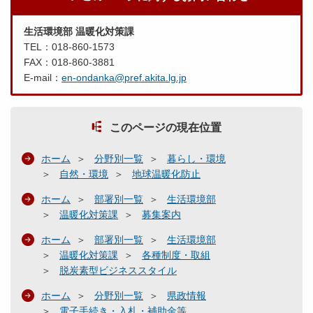
生活環境部 温暖化対策課
TEL：018-860-1573
FAX：018-860-3881
E-mail：
en-ondanka@pref.akita.lg.jp
このページの現在位置
ホーム
分野別一覧
暮らし・環境
自然・環境
地球温暖化防止
ホーム
部署別一覧
生活環境部
温暖化対策課
募集案内
ホーム
部署別一覧
生活環境部
温暖化対策課
各種制度・取組
脱炭素型ビジネススタイル
ホーム
分野別一覧
県政情報
電子手続き・入札・補助金等