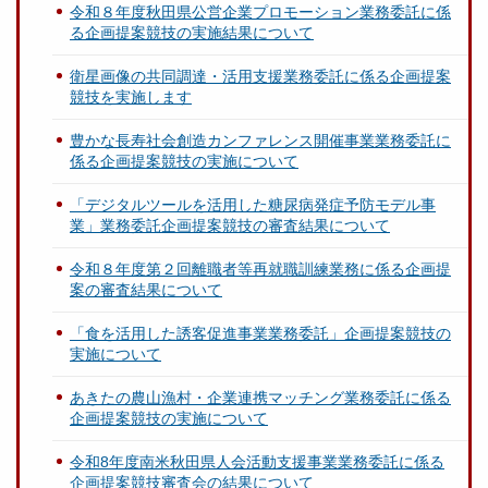
令和８年度秋田県公営企業プロモーション業務委託に係
る企画提案競技の実施結果について
衛星画像の共同調達・活用支援業務委託に係る企画提案
競技を実施します
豊かな長寿社会創造カンファレンス開催事業業務委託に
係る企画提案競技の実施について
「デジタルツールを活用した糖尿病発症予防モデル事
業」業務委託企画提案競技の審査結果について
令和８年度第２回離職者等再就職訓練業務に係る企画提
案の審査結果について
「食を活用した誘客促進事業業務委託」企画提案競技の
実施について
あきたの農山漁村・企業連携マッチング業務委託に係る
企画提案競技の実施について
令和8年度南米秋田県人会活動支援事業業務委託に係る
企画提案競技審査会の結果について