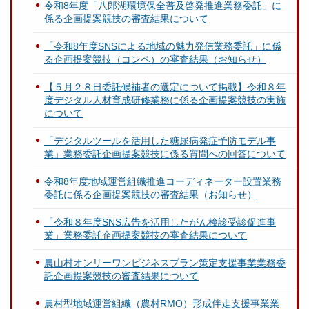
令和8年度「八郎湖環境保全普及啓発推進業務委託」に
係る企画提案競技の審査結果について
「令和8年度SNSによる地域の魅力発信業務委託」に係
る企画提案競技（コンペ）の審査結果（お知らせ）
【５月２８日委託候補者の選定について掲載】令和８年
度デジタル人材育成研修業務に係る企画提案競技の実施
について
「デジタルツールを活用した糖尿病発症予防モデル事
業」業務委託企画提案競技に係る質問への回答について
令和8年度地域運営組織推進コーディネーター設置業務
委託に係る企画提案競技の審査結果（お知らせ）
「令和８年度SNS広告を活用したがん検診受診促進事
業」業務委託企画提案競技の審査結果について
農山村オンリーワンビジネスプラン策定支援事業業務委
託企画提案競技の審査結果について
農村型地域運営組織（農村RMO）形成伴走支援事業業