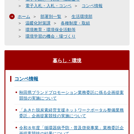
電子入札・入札・コンペ
コンペ情報
ホーム
部署別一覧
生活環境部
温暖化対策課
各種制度・取組
環境教育・環境保全活動等
環境学習の機会・場づくり
暮らし・環境
コンペ情報
秋田県ブランドプロモーション業務委託に係る企画提案
競技の実施について
「あきた脱炭素経営支援ネットワークポータル整備業務
委託」企画提案競技の実施について
令和８年度「循環器病予防・普及啓発事業」業務委託企
画提案競技の結果について