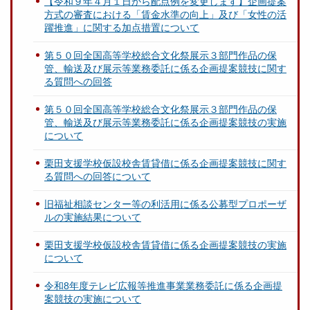
【令和９年４月１日から配点例を変更します】企画提案
方式の審査における「賃金水準の向上」及び「女性の活
躍推進」に関する加点措置について
第５０回全国高等学校総合文化祭展示３部門作品の保
管、輸送及び展示等業務委託に係る企画提案競技に関す
る質問への回答
第５０回全国高等学校総合文化祭展示３部門作品の保
管、輸送及び展示等業務委託に係る企画提案競技の実施
について
栗田支援学校仮設校舎賃貸借に係る企画提案競技に関す
る質問への回答について
旧福祉相談センター等の利活用に係る公募型プロポーザ
ルの実施結果について
栗田支援学校仮設校舎賃貸借に係る企画提案競技の実施
について
令和8年度テレビ広報等推進事業業務委託に係る企画提
案競技の実施について