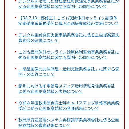
デジタルを活用した移住定住対策強化事業業務委託にか
かる企画提案競技に関する質問への回答について
【R8.7.13一部修正】こども夜間休日オンライン診療体
制整備事業業務委託に係る企画提案競技の実施について
デジタル販路開拓支援事業業務委託に係る企画提案競技
審査会の結果について
こども夜間休日オンライン診療体制整備事業業務委託に
係る企画提案競技に関する質問への回答について
「衛星画像の共同調達・活用支援業務委託」に関する質
問への回答について
豪州における冬季誘客メディア活用情報発信業務委託
に係る企画提案競技の実施について
令和８年度秋田県保育士等キャリアアップ研修事業業務
委託に係る企画提案競技の審査結果について
秋田県資産管理システム再構築事業業務委託に係る企画
提案競技の審査結果について