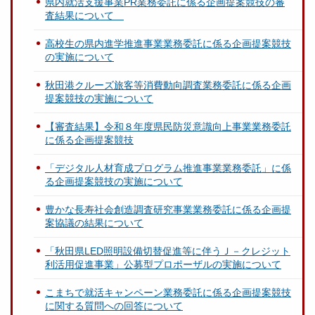
県内就活支援事業PR業務委託に係る企画提案競技の審
査結果について
高校生の県内進学推進事業業務委託に係る企画提案競技
の実施について
秋田港クルーズ旅客等消費動向調査業務委託に係る企画
提案競技の実施について
【審査結果】令和８年度県民防災意識向上事業業務委託
に係る企画提案競技
「デジタル人材育成プログラム推進事業業務委託」に係
る企画提案競技の実施について
豊かな長寿社会創造調査研究事業業務委託に係る企画提
案協議の結果について
「秋田県LED照明設備切替促進等に伴うＪ－クレジット
利活用促進事業」公募型プロポーザルの実施について
こまちで就活キャンペーン業務委託に係る企画提案競技
に関する質問への回答について