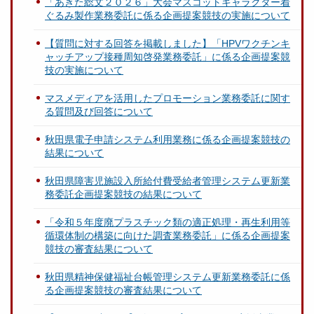
「あきた総文２０２６」大会マスコットキャラクター着
ぐるみ製作業務委託に係る企画提案競技の実施について
【質問に対する回答を掲載しました】「HPVワクチンキ
ャッチアップ接種周知啓発業務委託」に係る企画提案競
技の実施について
マスメディアを活用したプロモーション業務委託に関す
る質問及び回答について
秋田県電子申請システム利用業務に係る企画提案競技の
結果について
秋田県障害児施設入所給付費受給者管理システム更新業
務委託企画提案競技の結果について
「令和５年度廃プラスチック類の適正処理・再生利用等
循環体制の構築に向けた調査業務委託」に係る企画提案
競技の審査結果について
秋田県精神保健福祉台帳管理システム更新業務委託に係
る企画提案競技の審査結果について