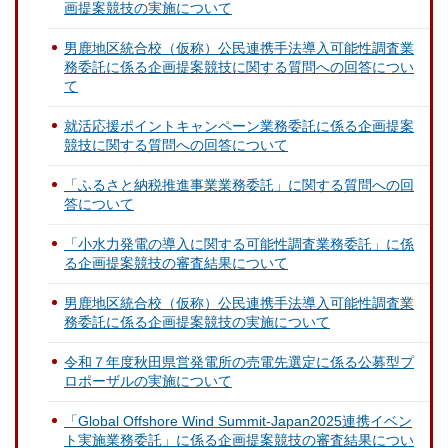
画提案競技の実施について
男鹿地区統合校（仮称）公民連携手法導入可能性調査業
務委託に係る企画提案競技に関する質問への回答につい
て
就活応援ポイントキャンペーン業務委託に係る企画提案
競技に関する質問への回答について
「ふるさと納税推進事業業務委託」に関する質問への回
答について
「小水力発電の導入に関する可能性調査業務委託」に係
る企画提案競技の審査結果について
男鹿地区統合校（仮称）公民連携手法導入可能性調査業
務委託に係る企画提案競技の実施について
令和７年度秋田県営発電所の売電先選定に係る公募型プ
ロポーザルの実施について
「Global Offshore Wind Summit-Japan2025連携イベン
ト実施業務委託」に係る企画提案競技の審査結果につい