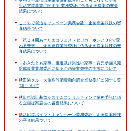
令和８年度秋田県生活困窮世帯のこどもに対する学習・
生活支援事業に関する 業務委託に係る企画提案の審査
結果について
こまちで就活キャンペーン業務委託 企画提案競技の審
査結果ついて
「第２４回あきたエコフェス～ゼロカーボンと３Rで変
わる未来～」企画運営業務委託に係る企画提案競技の審
査結果について
「あきたとも家事」推進及び男性の家事・育児参画意識
醸成事業業務委託に係る企画提案競技の実施について
秋田港クルーズ旅客等消費動向調査業務委託に関する質
問について
秋田県認証基盤システムコンサルティング業務委託に係
る企画提案競技の審査結果について
就活応援ポイントキャンペーン業務委託 企画提案競技
の審査結果ついて