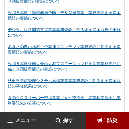
企画提案競技の実施について
令和８年度「循環器病予防・普及啓発事業」業務委託企画提案
競技の実施について
デジタル販路開拓支援事業業務委託に係る企画提案競技の実施
について
あきたの農山漁村・企業連携マッチング業務委託に係る企画提
案競技の実施について
令和８年度外国人介護人材プロモーション動画制作業務委託に
係る企画提案競技の実施について
秋田県資産管理システム再構築事業業務委託に係る企画提案競
技の審査結果について
食のクロスオーバー交流事業（女性交流会、異業種交流会）業
務委託先の公募について
【７月１３日更新 審査結果掲載】令和８年度立地環境デジタ
メニュー
探す
防災
ルプロモーション事業運営業務委託に係る企画提案競技の実施
について