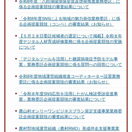
令和8年度「八郎湖環境保全普及啓発推進業務委託」に
係る企画提案競技の審査結果について
「令和8年度SNSによる地域の魅力発信業務委託」に係
る企画提案競技（コンペ）の審査結果（お知らせ）
【５月２８日委託候補者の選定について掲載】令和８年
度デジタル人材育成研修業務に係る企画提案競技の実施
について
「デジタルツールを活用した糖尿病発症予防モデル事
業」業務委託企画提案競技に係る質問への回答について
令和8年度地域運営組織推進コーディネーター設置業務
委託に係る企画提案競技の審査結果（お知らせ）
「令和８年度SNS広告を活用したがん検診受診促進事
業」業務委託企画提案競技の審査結果について
農山村オンリーワンビジネスプラン策定支援事業業務委
託企画提案競技の審査結果について
農村型地域運営組織（農村RMO）形成伴走支援事業業