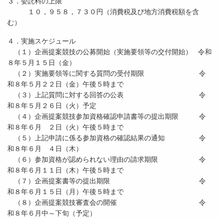
３．委託料の上限
１０，９５８，７３０円（消費税及び地方消費税額を含
む）
４．実施スケジュール
（１）企画提案競技の公募開始（実施要領等の交付開始） 令和
８年５月１５日（金）
（２）実施要領等に関する質問の受付期限 令
和８年５月２２日（金）午後５時まで
（３）上記質問に対する回答の公表 令
和８年５月２６日（火）予定
（４）企画提案競技参加資格確認申請書等の提出期限 令
和８年６月 ２日（火）午後５時まで
（５）上記申請に係る参加資格の確認結果の通知 令
和８年６月 ４日（木）
（６）参加資格が認められない理由の請求期限 令
和８年６月１１日（木）午後５時まで
（７）企画提案書等の提出期限 令
和８年６月１５日（月）午後５時まで
（８）企画提案競技審査会の開催 令
和８年６月中～下旬（予定）