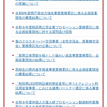
の実施について
令和8年度県庁発信力強化事業業務委託に係る企画提案
競技の審査結果について
令和８年度秋田県公営企業プロモーション業務委託に係
る企画提案競技に対する質問及び回答
食のクロスオーバー交流事業（女性交流会、異業種交流
会）業務委託先の公募について
「新県立体育館を核とした賑わい波及事業業務委託」企
画提案競技の結果について
高校生の県内進学推進事業業務委託に係る企画提案競技
の審査結果について
「秋田県LED照明設備切替促進等に伴うJ-クレジット利
活用促進事業」における連携パートナー選定に係る審査
結果について
令和８年度外国人介護人材プロモーション動画制作業務
委託に係る企画提案競技の実施について