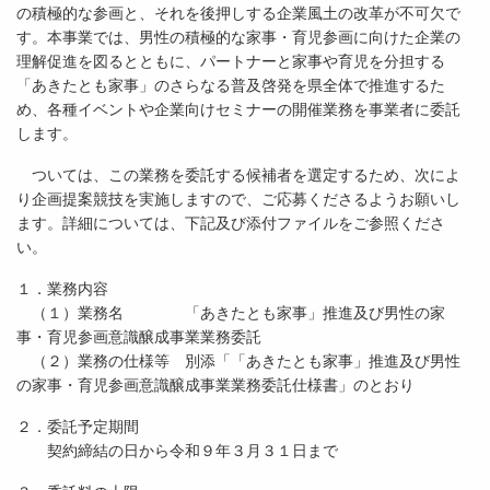
の積極的な参画と、それを後押しする企業風土の改革が不可欠で
す。本事業では、男性の積極的な家事・育児参画に向けた企業の
理解促進を図るとともに、パートナーと家事や育児を分担する
「あきたとも家事」のさらなる普及啓発を県全体で推進するた
め、各種イベントや企業向けセミナーの開催業務を事業者に委託
します。
ついては、この業務を委託する候補者を選定するため、次によ
り企画提案競技を実施しますので、ご応募くださるようお願いし
ます。詳細については、下記及び添付ファイルをご参照くださ
い。
１．業務内容
（１）業務名 「あきたとも家事」推進及び男性の家
事・育児参画意識醸成事業業務委託
（２）業務の仕様等 別添「「あきたとも家事」推進及び男性
の家事・育児参画意識醸成事業業務委託仕様書」のとおり
２．委託予定期間
契約締結の日から令和９年３月３１日まで