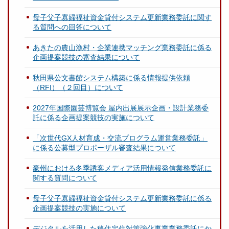
母子父子寡婦福祉資金貸付システム更新業務委託に関す
る質問への回答について
あきたの農山漁村・企業連携マッチング業務委託に係る
企画提案競技の審査結果について
秋田県公文書館システム構築に係る情報提供依頼
（RFI）（２回目）について
2027年国際園芸博覧会 屋内出展展示企画・設計業務委
託に係る企画提案競技の実施について
「次世代GX人材育成・交流プログラム運営業務委託」
に係る公募型プロポーザル審査結果について
豪州における冬季誘客メディア活用情報発信業務委託に
関する質問について
母子父子寡婦福祉資金貸付システム更新業務委託に係る
企画提案競技の実施について
デジタルを活用した移住定住対策強化事業業務委託にか