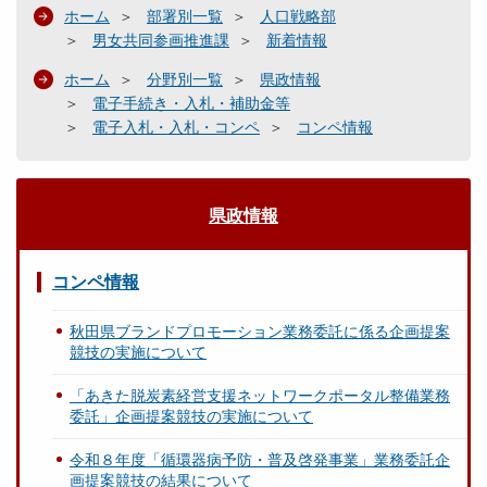
ホーム
部署別一覧
人口戦略部
男女共同参画推進課
新着情報
ホーム
分野別一覧
県政情報
電子手続き・入札・補助金等
電子入札・入札・コンペ
コンペ情報
県政情報
コンペ情報
秋田県ブランドプロモーション業務委託に係る企画提案
競技の実施について
「あきた脱炭素経営支援ネットワークポータル整備業務
委託」企画提案競技の実施について
令和８年度「循環器病予防・普及啓発事業」業務委託企
画提案競技の結果について