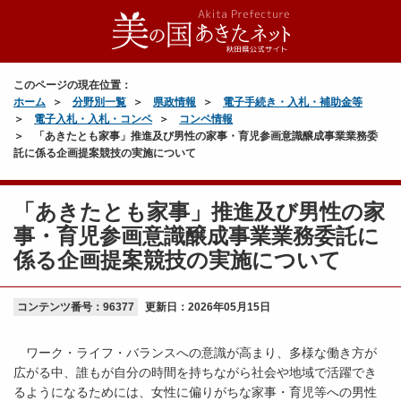
このページの現在位置：
ホーム
分野別一覧
県政情報
電子手続き・入札・補助金等
電子入札・入札・コンペ
コンペ情報
「あきたとも家事」推進及び男性の家事・育児参画意識醸成事業業務委
託に係る企画提案競技の実施について
「あきたとも家事」推進及び男性の家
事・育児参画意識醸成事業業務委託に
係る企画提案競技の実施について
コンテンツ番号：96377
更新日：
2026年05月15日
ワーク・ライフ・バランスへの意識が高まり、多様な働き方が
広がる中、誰もが自分の時間を持ちながら社会や地域で活躍でき
るようになるためには、女性に偏りがちな家事・育児等への男性