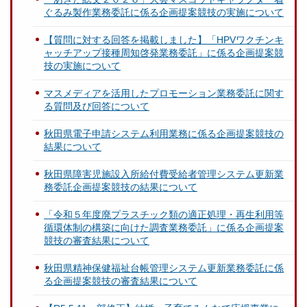
ぐるみ製作業務委託に係る企画提案競技の実施について
【質問に対する回答を掲載しました】「HPVワクチンキ
ャッチアップ接種周知啓発業務委託」に係る企画提案競
技の実施について
マスメディアを活用したプロモーション業務委託に関す
る質問及び回答について
秋田県電子申請システム利用業務に係る企画提案競技の
結果について
秋田県障害児施設入所給付費受給者管理システム更新業
務委託企画提案競技の結果について
「令和５年度廃プラスチック類の適正処理・再生利用等
循環体制の構築に向けた調査業務委託」に係る企画提案
競技の審査結果について
秋田県精神保健福祉台帳管理システム更新業務委託に係
る企画提案競技の審査結果について