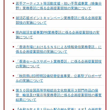
若手アーティスト等活動支援・担い手育成事業（映像分
野）業務委託に係る企画提案競技の実施について
就活応援ポイントキャンペーン業務委託に係る企画提案
競技の実施について
県内就活支援事業PR業務委託に係る企画提案競技の実
施について
「香港市場におけるＳＮＳによる情報発信業務委託」に
係る企画提案競技の実施について
「香港セールスサポート業務委託」に係る企画提案競技
の実施について
「秋田県LED照明設備切替促進事業」公募型プロポーザ
ルの実施について
第５０回全国高等学校総合文化祭展示３部門作品の保
管、輸送及び展示等業務委託に係る企画提案競技の審査
結果について
【令和９年４月１日から配点例を変更します】企画提案