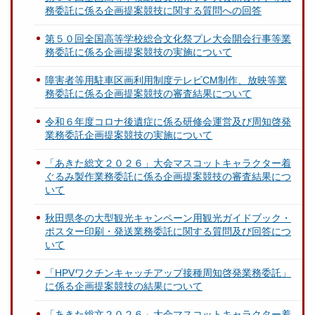
務委託に係る企画提案競技に関する質問への回答
第５０回全国高等学校総合文化祭プレ大会開会行事等業
務委託に係る企画提案競技の実施について
障害者等用駐車区画利用制度テレビCM制作、放映等業
務委託に係る企画提案競技の審査結果について
令和６年度コロナ後遺症に係る研修会運営及び周知啓発
業務委託企画提案競技の実施について
「あきた総文２０２６」大会マスコットキャラクター着
ぐるみ製作業務委託に係る企画提案競技の審査結果につ
いて
秋田県冬の大型観光キャンペーン用観光ガイドブック・
ポスター印刷・発送業務委託に関する質問及び回答につ
いて
「HPVワクチンキャッチアップ接種周知啓発業務委託」
に係る企画提案競技の結果について
「あきた総文２０２６」大会マスコットキャラクター着