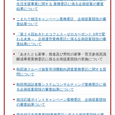
生活支援事業に関する 業務委託に係る企画提案の審査
結果について
こまちで就活キャンペーン業務委託 企画提案競技の審
査結果ついて
「第２４回あきたエコフェス～ゼロカーボンと３Rで変
わる未来～」企画運営業務委託に係る企画提案競技の審
査結果について
「あきたとも家事」推進及び男性の家事・育児参画意識
醸成事業業務委託に係る企画提案競技の実施について
秋田港クルーズ旅客等消費動向調査業務委託に関する質
問について
秋田県認証基盤システムコンサルティング業務委託に係
る企画提案競技の審査結果について
就活応援ポイントキャンペーン業務委託 企画提案競技
の審査結果ついて
県内就活支援事業PR業務委託に係る企画提案競技の審