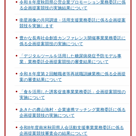
令和８年度秋田県公営企業プロモーション業務委託に係
る企画提案競技の実施結果について
衛星画像の共同調達・活用支援業務委託に係る企画提案
競技を実施します
豊かな長寿社会創造カンファレンス開催事業業務委託に
係る企画提案競技の実施について
「デジタルツールを活用した糖尿病発症予防モデル事
業」業務委託企画提案競技の審査結果について
令和８年度第２回離職者等再就職訓練業務に係る企画提
案の審査結果について
「食を活用した誘客促進事業業務委託」企画提案競技の
実施について
あきたの農山漁村・企業連携マッチング業務委託に係る
企画提案競技の実施について
令和8年度南米秋田県人会活動支援事業業務委託に係る
企画提案競技審査会の結果について