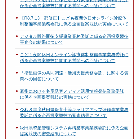
かる企画提案競技に関する質問への回答について
【R8.7.13一部修正】こども夜間休日オンライン診療体
制整備事業業務委託に係る企画提案競技の実施について
デジタル販路開拓支援事業業務委託に係る企画提案競技
審査会の結果について
こども夜間休日オンライン診療体制整備事業業務委託に
係る企画提案競技に関する質問への回答について
「衛星画像の共同調達・活用支援業務委託」に関する質
問への回答について
豪州における冬季誘客メディア活用情報発信業務委託
に係る企画提案競技の実施について
令和８年度秋田県保育士等キャリアアップ研修事業業務
委託に係る企画提案競技の審査結果について
秋田県資産管理システム再構築事業業務委託に係る企画
提案競技の審査結果について