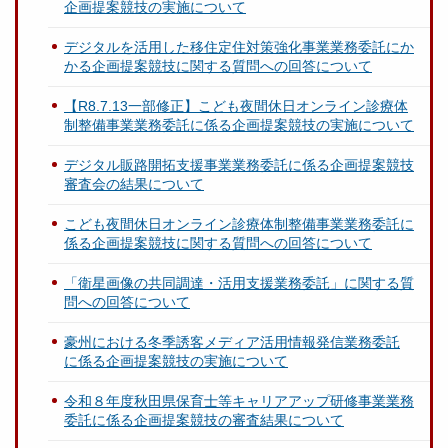
企画提案競技の実施について
デジタルを活用した移住定住対策強化事業業務委託にか
かる企画提案競技に関する質問への回答について
【R8.7.13一部修正】こども夜間休日オンライン診療体
制整備事業業務委託に係る企画提案競技の実施について
デジタル販路開拓支援事業業務委託に係る企画提案競技
審査会の結果について
こども夜間休日オンライン診療体制整備事業業務委託に
係る企画提案競技に関する質問への回答について
「衛星画像の共同調達・活用支援業務委託」に関する質
問への回答について
豪州における冬季誘客メディア活用情報発信業務委託
に係る企画提案競技の実施について
令和８年度秋田県保育士等キャリアアップ研修事業業務
委託に係る企画提案競技の審査結果について