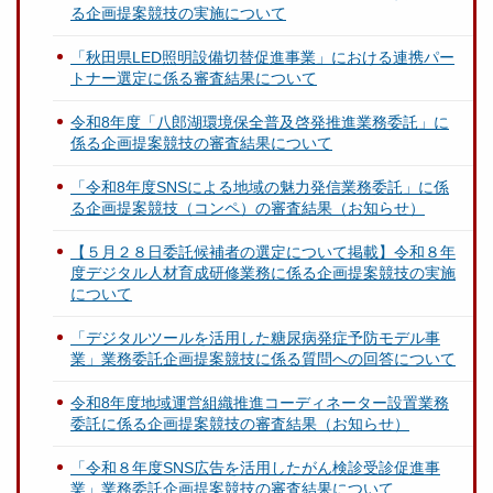
る企画提案競技の実施について
「秋田県LED照明設備切替促進事業」における連携パー
トナー選定に係る審査結果について
令和8年度「八郎湖環境保全普及啓発推進業務委託」に
係る企画提案競技の審査結果について
「令和8年度SNSによる地域の魅力発信業務委託」に係
る企画提案競技（コンペ）の審査結果（お知らせ）
【５月２８日委託候補者の選定について掲載】令和８年
度デジタル人材育成研修業務に係る企画提案競技の実施
について
「デジタルツールを活用した糖尿病発症予防モデル事
業」業務委託企画提案競技に係る質問への回答について
令和8年度地域運営組織推進コーディネーター設置業務
委託に係る企画提案競技の審査結果（お知らせ）
「令和８年度SNS広告を活用したがん検診受診促進事
業」業務委託企画提案競技の審査結果について