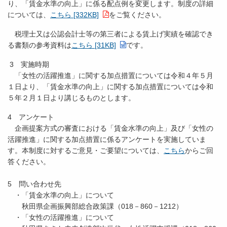
り、「賃金水準の向上」に係る配点例を変更します。制度の詳細
については、
こちら [332KB]
をご覧ください。
税理士又は公認会計士等の第三者による賃上げ実績を確認でき
る書類の参考資料は
こちら [31KB]
です。
3 実施時期
「女性の活躍推進」に関する加点措置については令和４年５月
１日より、「賃金水準の向上」に関する加点措置については令和
５年２月１日より講じるものとします。
4 アンケート
企画提案方式の審査における「賃金水準の向上」及び「女性の
活躍推進」に関する加点措置に係るアンケートを実施していま
す。本制度に対するご意見・ご要望については、
こちら
からご回
答ください。
5 問い合わせ先
・「賃金水準の向上」について
秋田県企画振興部総合政策課（018－860－1212）
・「女性の活躍推進」について