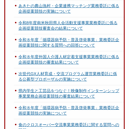
あきたの農山漁村・企業連携マッチング業務委託に係る
企画提案競技の実施について
令和8年度南米秋田県人会活動支援事業業務委託に係る
企画提案競技審査会の結果について
令和８年度「循環器病予防・普及啓発事業」業務委託企
画提案競技に関する質問への回答について
令和８年度外国人介護人材定着支援事業業務委託に係る
企画提案競技の審査結果について
次世代GX人材育成・交流プログラム運営業務委託に係
る公募型プロポーザルの実施について
県内学生と工芸品をつなぐ！映像制作インターンシップ
事業業務企画提案競技の審査結果について
令和８年度「循環器病予防・普及啓発事業」業務委託企
画提案競技の実施について
食のクロスオーバー交流事業業務委託に関する質問への