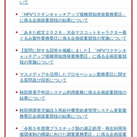
いて
「HPVワクチンキャッチアップ接種周知啓発業務委託」
に係る企画提案競技の結果について
「あきた総文２０２６」大会マスコットキャラクター着
ぐるみ製作業務委託に係る企画提案競技の実施について
【質問に対する回答を掲載しました】「HPVワクチンキ
ャッチアップ接種周知啓発業務委託」に係る企画提案競
技の実施について
マスメディアを活用したプロモーション業務委託に関す
る質問及び回答について
秋田県電子申請システム利用業務に係る企画提案競技の
結果について
秋田県障害児施設入所給付費受給者管理システム更新業
務委託企画提案競技の結果について
「令和５年度廃プラスチック類の適正処理・再生利用等
循環体制の構築に向けた調査業務委託」に係る企画提案