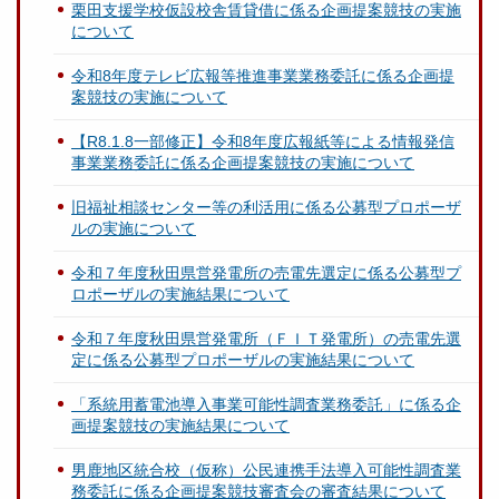
栗田支援学校仮設校舎賃貸借に係る企画提案競技の実施
について
令和8年度テレビ広報等推進事業業務委託に係る企画提
案競技の実施について
【R8.1.8一部修正】令和8年度広報紙等による情報発信
事業業務委託に係る企画提案競技の実施について
旧福祉相談センター等の利活用に係る公募型プロポーザ
ルの実施について
令和７年度秋田県営発電所の売電先選定に係る公募型プ
ロポーザルの実施結果について
令和７年度秋田県営発電所（ＦＩＴ発電所）の売電先選
定に係る公募型プロポーザルの実施結果について
「系統用蓄電池導入事業可能性調査業務委託」に係る企
画提案競技の実施結果について
男鹿地区統合校（仮称）公民連携手法導入可能性調査業
務委託に係る企画提案競技審査会の審査結果について