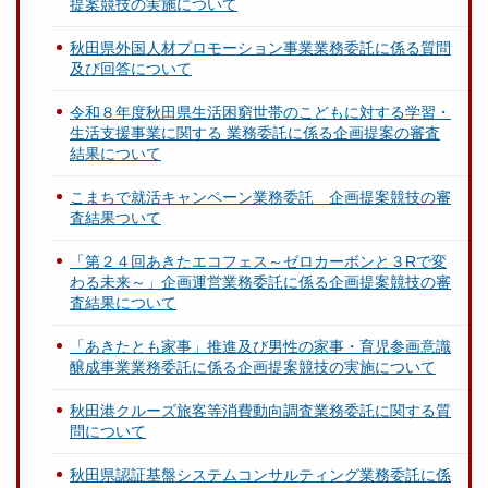
提案競技の実施について
秋田県外国人材プロモーション事業業務委託に係る質問
及び回答について
令和８年度秋田県生活困窮世帯のこどもに対する学習・
生活支援事業に関する 業務委託に係る企画提案の審査
結果について
こまちで就活キャンペーン業務委託 企画提案競技の審
査結果ついて
「第２４回あきたエコフェス～ゼロカーボンと３Rで変
わる未来～」企画運営業務委託に係る企画提案競技の審
査結果について
「あきたとも家事」推進及び男性の家事・育児参画意識
醸成事業業務委託に係る企画提案競技の実施について
秋田港クルーズ旅客等消費動向調査業務委託に関する質
問について
秋田県認証基盤システムコンサルティング業務委託に係