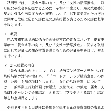
秋田県では、「賃金水準の向上」及び「女性の活躍推進」に取
り組む事業者を応援するために、令和４年度より、県の業務委託
契約に係る企画提案方式の審査において、提案事業者のそれぞれ
に関する取組に応じて評価点の加点措置を講じるための評価基準
を設けます。
1 概要
県の業務委託契約に係る企画提案方式の審査において、提案事
業者の「賃金水準の向上」及び「女性の活躍推進」に関する取組
に応じて評価点の加点措置を講じるための評価基準を設け、審査
を行います。
2 加点措置の内容
「賃金水準の向上」については、給与等受給者一人当たりの平
均給与額の対前年増加率、「『パートナーシップ構築宣言』の作
成・公表」を加点項目とします。「女性の活躍推進」について
は、一般事業主行動計画（女活法・次世代法）の策定・届出、え
るぼしチャレンジ企業認定、えるぼし（プラチナえるぼし）認定
等を加点項目とします。
令和９年４月１日以降に募集を開始する企画提案競技の審査よ