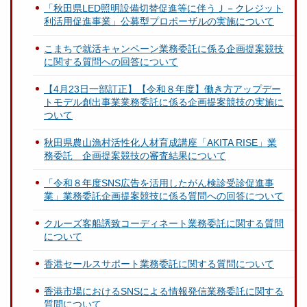
「秋田県LED照明設備切替促進等に伴うＪ－クレジット
利活用促進事業」公募型プロポーザルの実施について
こまちで就活キャンペーン業務委託に係る企画提案競技
に関する質問への回答について
【4月23日一部訂正】【令和８年度】働き方アップデー
トモデル創出事業業務委託に係る企画提案競技の実施に
ついて
秋田県農山漁村活性化人材育成講座「AKITA RISE」業
務委託 企画提案競技の審査結果について
「令和８年度SNS広告を活用したがん検診受診促進事
業」業務委託企画提案競技に係る質問への回答について
クルーズ客船誘致コーディネート業務委託に関する質問
について
香港セールスサポート業務委託に関する質問について
香港市場におけるSNSによる情報発信業務委託に関する
質問について