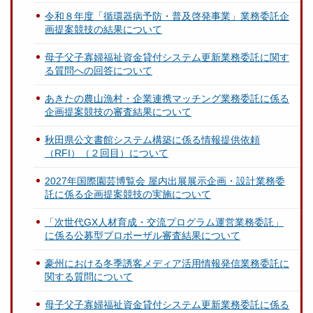
令和８年度「循環器病予防・普及啓発事業」業務委託企
画提案競技の結果について
母子父子寡婦福祉資金貸付システム更新業務委託に関す
る質問への回答について
あきたの農山漁村・企業連携マッチング業務委託に係る
企画提案競技の審査結果について
秋田県公文書館システム構築に係る情報提供依頼
（RFI）（２回目）について
2027年国際園芸博覧会 屋内出展展示企画・設計業務委
託に係る企画提案競技の実施について
「次世代GX人材育成・交流プログラム運営業務委託」
に係る公募型プロポーザル審査結果について
豪州における冬季誘客メディア活用情報発信業務委託に
関する質問について
母子父子寡婦福祉資金貸付システム更新業務委託に係る