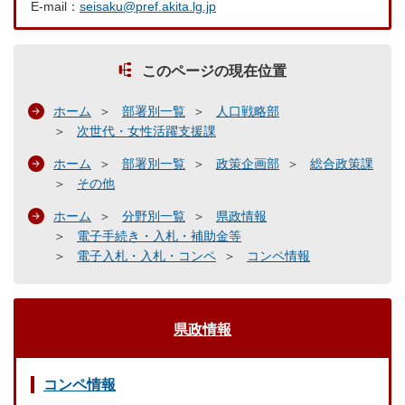
E-mail：
seisaku@pref.akita.lg.jp
このページの現在位置
ホーム
部署別一覧
人口戦略部
次世代・女性活躍支援課
ホーム
部署別一覧
政策企画部
総合政策課
その他
ホーム
分野別一覧
県政情報
電子手続き・入札・補助金等
電子入札・入札・コンペ
コンペ情報
県政情報
コンペ情報