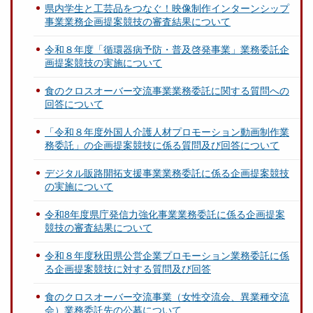
県内学生と工芸品をつなぐ！映像制作インターンシップ
事業業務企画提案競技の審査結果について
令和８年度「循環器病予防・普及啓発事業」業務委託企
画提案競技の実施について
食のクロスオーバー交流事業業務委託に関する質問への
回答について
「令和８年度外国人介護人材プロモーション動画制作業
務委託」の企画提案競技に係る質問及び回答について
デジタル販路開拓支援事業業務委託に係る企画提案競技
の実施について
令和8年度県庁発信力強化事業業務委託に係る企画提案
競技の審査結果について
令和８年度秋田県公営企業プロモーション業務委託に係
る企画提案競技に対する質問及び回答
食のクロスオーバー交流事業（女性交流会、異業種交流
会）業務委託先の公募について