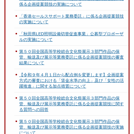
係る企画提案競技の実施について
「香港セールスサポート業務委託」に係る企画提案競技
の実施について
「秋田県LED照明設備切替促進事業」公募型プロポーザ
ルの実施について
第５０回全国高等学校総合文化祭展示３部門作品の保
管、輸送及び展示等業務委託に係る企画提案競技の審査
結果について
【令和９年４月１日から配点例を変更します】企画提案
方式の審査における「賃金水準の向上」及び「女性の活
躍推進」に関する加点措置について
第５０回全国高等学校総合文化祭展示３部門作品の保
管、輸送及び展示等業務委託に係る企画提案競技に関す
る質問への回答
第５０回全国高等学校総合文化祭展示３部門作品の保
管、輸送及び展示等業務委託に係る企画提案競技の実施
について