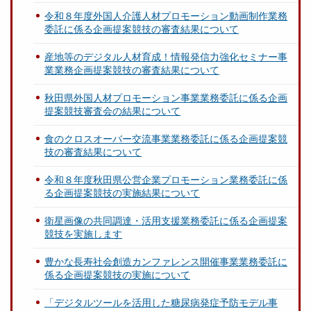
令和８年度外国人介護人材プロモーション動画制作業務
委託に係る企画提案競技の審査結果について
産地等のデジタル人材育成！情報発信力強化セミナー事
業業務企画提案競技の審査結果について
秋田県外国人材プロモーション事業業務委託に係る企画
提案競技審査会の結果について
食のクロスオーバー交流事業業務委託に係る企画提案競
技の審査結果について
令和８年度秋田県公営企業プロモーション業務委託に係
る企画提案競技の実施結果について
衛星画像の共同調達・活用支援業務委託に係る企画提案
競技を実施します
豊かな長寿社会創造カンファレンス開催事業業務委託に
係る企画提案競技の実施について
「デジタルツールを活用した糖尿病発症予防モデル事