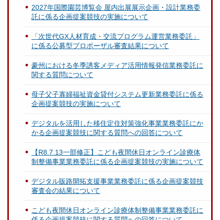
2027年国際園芸博覧会 屋内出展展示企画・設計業務委
託に係る企画提案競技の実施について
「次世代GX人材育成・交流プログラム運営業務委託」
に係る公募型プロポーザル審査結果について
豪州における冬季誘客メディア活用情報発信業務委託に
関する質問について
母子父子寡婦福祉資金貸付システム更新業務委託に係る
企画提案競技の実施について
デジタルを活用した移住定住対策強化事業業務委託にか
かる企画提案競技に関する質問への回答について
【R8.7.13一部修正】こども夜間休日オンライン診療体
制整備事業業務委託に係る企画提案競技の実施について
デジタル販路開拓支援事業業務委託に係る企画提案競技
審査会の結果について
こども夜間休日オンライン診療体制整備事業業務委託に
係る企画提案競技に関する質問への回答について