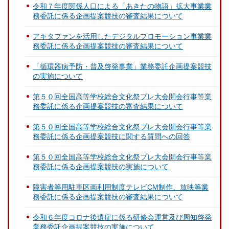
令和７年度関係人口による「あきたの物語」拡大事業業
務委託に係る企画提案競技の審査結果について
アキタファンを活用したデジタルプロモーション事業業
務委託に係る企画提案競技の審査結果について
「循環器病予防・普及啓発事業」業務委託企画提案競技
の実施について
第５０回全国高等学校総合文化祭プレ大会開会行事等業
務委託に係る企画提案競技の審査結果について
第５０回全国高等学校総合文化祭プレ大会開会行事等業
務委託に係る企画提案競技に関する質問への回答
第５０回全国高等学校総合文化祭プレ大会開会行事等業
務委託に係る企画提案競技の実施について
障害者等用駐車区画利用制度テレビCM制作、放映等業
務委託に係る企画提案競技の審査結果について
令和６年度コロナ後遺症に係る研修会運営及び周知啓発
業務委託企画提案競技の実施について