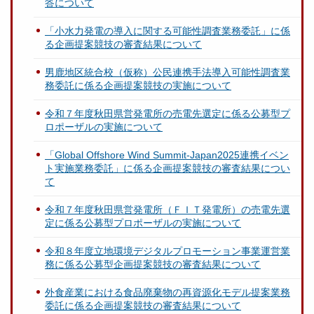
答について
「小水力発電の導入に関する可能性調査業務委託」に係
る企画提案競技の審査結果について
男鹿地区統合校（仮称）公民連携手法導入可能性調査業
務委託に係る企画提案競技の実施について
令和７年度秋田県営発電所の売電先選定に係る公募型プ
ロポーザルの実施について
「Global Offshore Wind Summit-Japan2025連携イベン
ト実施業務委託」に係る企画提案競技の審査結果につい
て
令和７年度秋田県営発電所（ＦＩＴ発電所）の売電先選
定に係る公募型プロポーザルの実施について
令和８年度立地環境デジタルプロモーション事業運営業
務に係る公募型企画提案競技の審査結果について
外食産業における食品廃棄物の再資源化モデル提案業務
委託に係る企画提案競技の審査結果について