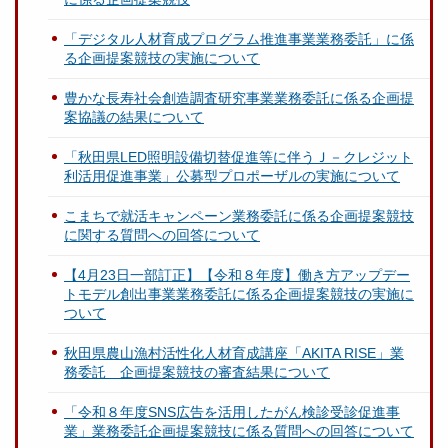
「デジタル人材育成プログラム推進事業業務委託」に係
る企画提案競技の実施について
豊かな長寿社会創造調査研究事業業務委託に係る企画提
案協議の結果について
「秋田県LED照明設備切替促進等に伴うＪ－クレジット
利活用促進事業」公募型プロポーザルの実施について
こまちで就活キャンペーン業務委託に係る企画提案競技
に関する質問への回答について
【4月23日一部訂正】【令和８年度】働き方アップデー
トモデル創出事業業務委託に係る企画提案競技の実施に
ついて
秋田県農山漁村活性化人材育成講座「AKITA RISE」業
務委託 企画提案競技の審査結果について
「令和８年度SNS広告を活用したがん検診受診促進事
業」業務委託企画提案競技に係る質問への回答について