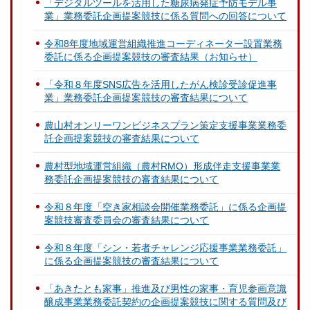
「デジタルツールを活用した糖尿病発症予防モデル事
業」業務委託企画提案競技に係る質問への回答について
令和8年度地域運営組織推進コーディネーター設置業務
委託に係る企画提案競技の審査結果（お知らせ）
「令和８年度SNS広告を活用したがん検診受診促進事
業」業務委託企画提案競技の審査結果について
農山村オンリーワンビジネスプラン策定支援事業業務委
託企画提案競技の審査結果について
農村型地域運営組織（農村RMO）形成伴走支援事業業
務委託企画提案競技の審査結果について
令和８年度「空き家相談会開催業務委託」に係る企画提
案競技審査委員会の審査結果について
令和８年度「シン・若者チャレンジ応援事業業務委託」
に係る企画提案競技の審査結果について
「あきたとも家事」推進及び男性の家事・育児参画意識
醸成事業業務委託契約の企画提案競技に関する質問及び