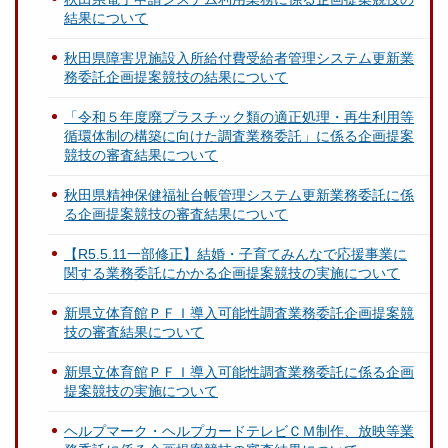
結果について
秋田県障害児施設入所給付費受給者管理システム更新業
務委託企画提案競技の結果について
「令和５年度廃プラスチック類の適正処理・再生利用等
循環体制の構築に向けた調査業務委託」に係る企画提案
競技の審査結果について
秋田県精神保健福祉台帳管理システム更新業務委託に係
る企画提案競技の審査結果について
【R5.5.11一部修正】結婚・子育てみんなで応援事業に
関する業務委託にかかる企画提案競技の実施について
新県立体育館ＰＦＩ導入可能性調査業務委託企画提案競
技の審査結果について
新県立体育館ＰＦＩ導入可能性調査業務委託に係る企画
提案競技の実施について
ヘルプマーク・ヘルプカードテレビＣＭ制作、放映等業