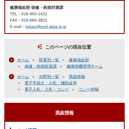
健康福祉部 保健・疾病対策課
TEL：018-860-1422
FAX：018-860-3821
E-mail：
hoken@pref.akita.lg.jp
このページの現在位置
ホーム
部署別一覧
健康福祉部
保健・疾病対策課
健康危機管理チーム
ホーム
分野別一覧
県政情報
電子手続き・入札・補助金等
電子入札・入札・コンペ
コンペ情報
県政情報