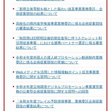
「新県立体育館を核とした賑わい波及事業業務委託」企
画提案競技の結果について
高校生の県内進学推進事業業務委託に係る企画提案競技
の審査結果について
「秋田県LED照明設備切替促進等に伴うJ-クレジット利
活用促進事業」における連携パートナー選定に係る審査
結果について
令和８年度外国人介護人材プロモーション動画制作業務
委託に係る企画提案競技の実施について
Webメディアを活用した情報接触ポイント拡充事業業
務委託に関する質問について
令和８年度立地環境デジタルプロモーション事業運営業
務の公募型企画提案競技に関する質問への回答
「令和８年度フレイル予防啓発事業」業務委託企画提案
競技の審査結果について