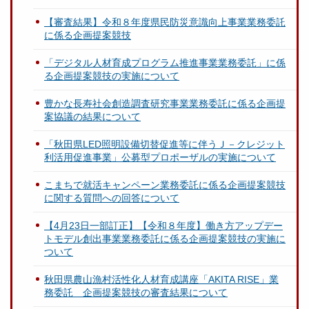
【審査結果】令和８年度県民防災意識向上事業業務委託
に係る企画提案競技
「デジタル人材育成プログラム推進事業業務委託」に係
る企画提案競技の実施について
豊かな長寿社会創造調査研究事業業務委託に係る企画提
案協議の結果について
「秋田県LED照明設備切替促進等に伴うＪ－クレジット
利活用促進事業」公募型プロポーザルの実施について
こまちで就活キャンペーン業務委託に係る企画提案競技
に関する質問への回答について
【4月23日一部訂正】【令和８年度】働き方アップデー
トモデル創出事業業務委託に係る企画提案競技の実施に
ついて
秋田県農山漁村活性化人材育成講座「AKITA RISE」業
務委託 企画提案競技の審査結果について