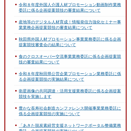
令和８年度外国人介護人材プロモーション動画制作業務
委託に係る企画提案競技の審査結果について
産地等のデジタル人材育成！情報発信力強化セミナー事
業業務企画提案競技の審査結果について
秋田県外国人材プロモーション事業業務委託に係る企画
提案競技審査会の結果について
食のクロスオーバー交流事業業務委託に係る企画提案競
技の審査結果について
令和８年度秋田県公営企業プロモーション業務委託に係
る企画提案競技の実施結果について
衛星画像の共同調達・活用支援業務委託に係る企画提案
競技を実施します
豊かな長寿社会創造カンファレンス開催事業業務委託に
係る企画提案競技の実施について
「あきた脱炭素経営支援ネットワークポータル整備業務