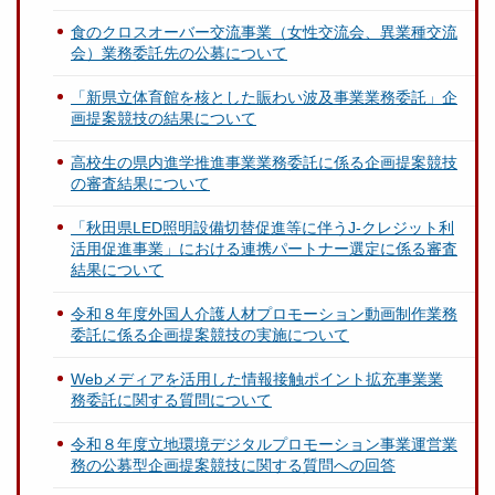
食のクロスオーバー交流事業（女性交流会、異業種交流
会）業務委託先の公募について
「新県立体育館を核とした賑わい波及事業業務委託」企
画提案競技の結果について
高校生の県内進学推進事業業務委託に係る企画提案競技
の審査結果について
「秋田県LED照明設備切替促進等に伴うJ-クレジット利
活用促進事業」における連携パートナー選定に係る審査
結果について
令和８年度外国人介護人材プロモーション動画制作業務
委託に係る企画提案競技の実施について
Webメディアを活用した情報接触ポイント拡充事業業
務委託に関する質問について
令和８年度立地環境デジタルプロモーション事業運営業
務の公募型企画提案競技に関する質問への回答