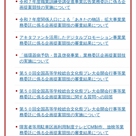
令和７年度職業訓練受講促進事業広告業務委託に係る企
画提案競技の実施について
令和７年度関係人口による「あきたの物語」拡大事業業
務委託に係る企画提案競技の審査結果について
アキタファンを活用したデジタルプロモーション事業業
務委託に係る企画提案競技の審査結果について
「循環器病予防・普及啓発事業」業務委託企画提案競技
の実施について
第５０回全国高等学校総合文化祭プレ大会開会行事等業
務委託に係る企画提案競技の審査結果について
第５０回全国高等学校総合文化祭プレ大会開会行事等業
務委託に係る企画提案競技に関する質問への回答
第５０回全国高等学校総合文化祭プレ大会開会行事等業
務委託に係る企画提案競技の実施について
障害者等用駐車区画利用制度テレビCM制作、放映等業
務委託に係る企画提案競技の審査結果について