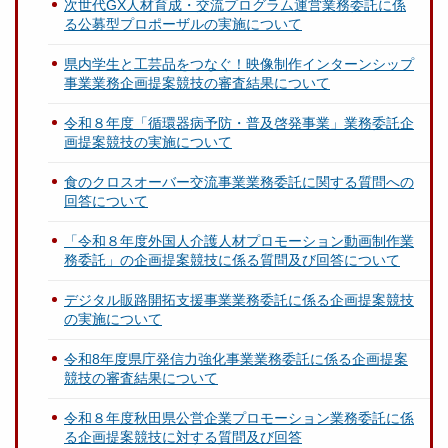
次世代GX人材育成・交流プログラム運営業務委託に係
る公募型プロポーザルの実施について
県内学生と工芸品をつなぐ！映像制作インターンシップ
事業業務企画提案競技の審査結果について
令和８年度「循環器病予防・普及啓発事業」業務委託企
画提案競技の実施について
食のクロスオーバー交流事業業務委託に関する質問への
回答について
「令和８年度外国人介護人材プロモーション動画制作業
務委託」の企画提案競技に係る質問及び回答について
デジタル販路開拓支援事業業務委託に係る企画提案競技
の実施について
令和8年度県庁発信力強化事業業務委託に係る企画提案
競技の審査結果について
令和８年度秋田県公営企業プロモーション業務委託に係
る企画提案競技に対する質問及び回答