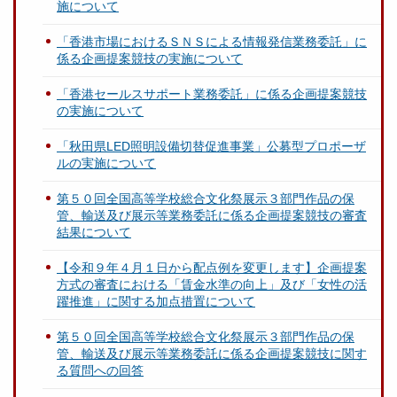
施について
「香港市場におけるＳＮＳによる情報発信業務委託」に
係る企画提案競技の実施について
「香港セールスサポート業務委託」に係る企画提案競技
の実施について
「秋田県LED照明設備切替促進事業」公募型プロポーザ
ルの実施について
第５０回全国高等学校総合文化祭展示３部門作品の保
管、輸送及び展示等業務委託に係る企画提案競技の審査
結果について
【令和９年４月１日から配点例を変更します】企画提案
方式の審査における「賃金水準の向上」及び「女性の活
躍推進」に関する加点措置について
第５０回全国高等学校総合文化祭展示３部門作品の保
管、輸送及び展示等業務委託に係る企画提案競技に関す
る質問への回答