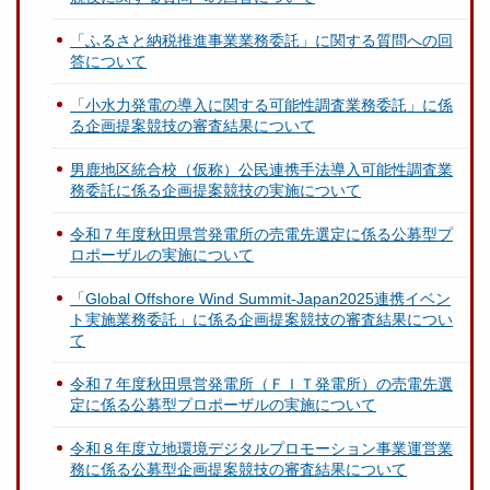
「ふるさと納税推進事業業務委託」に関する質問への回
答について
「小水力発電の導入に関する可能性調査業務委託」に係
る企画提案競技の審査結果について
男鹿地区統合校（仮称）公民連携手法導入可能性調査業
務委託に係る企画提案競技の実施について
令和７年度秋田県営発電所の売電先選定に係る公募型プ
ロポーザルの実施について
「Global Offshore Wind Summit-Japan2025連携イベン
ト実施業務委託」に係る企画提案競技の審査結果につい
て
令和７年度秋田県営発電所（ＦＩＴ発電所）の売電先選
定に係る公募型プロポーザルの実施について
令和８年度立地環境デジタルプロモーション事業運営業
務に係る公募型企画提案競技の審査結果について