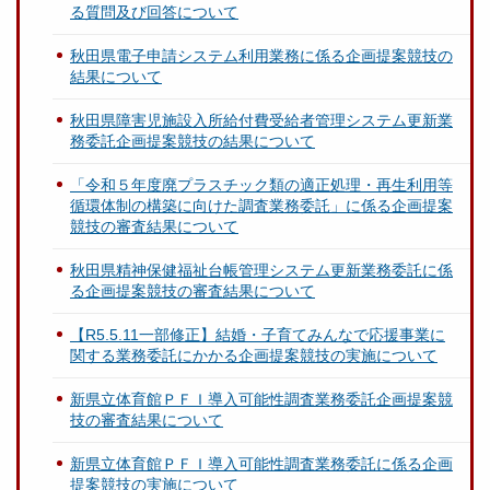
る質問及び回答について
秋田県電子申請システム利用業務に係る企画提案競技の
結果について
秋田県障害児施設入所給付費受給者管理システム更新業
務委託企画提案競技の結果について
「令和５年度廃プラスチック類の適正処理・再生利用等
循環体制の構築に向けた調査業務委託」に係る企画提案
競技の審査結果について
秋田県精神保健福祉台帳管理システム更新業務委託に係
る企画提案競技の審査結果について
【R5.5.11一部修正】結婚・子育てみんなで応援事業に
関する業務委託にかかる企画提案競技の実施について
新県立体育館ＰＦＩ導入可能性調査業務委託企画提案競
技の審査結果について
新県立体育館ＰＦＩ導入可能性調査業務委託に係る企画
提案競技の実施について