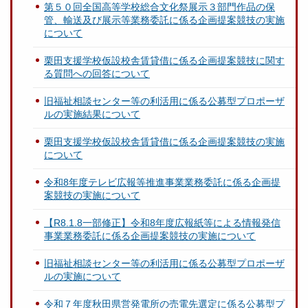
第５０回全国高等学校総合文化祭展示３部門作品の保
管、輸送及び展示等業務委託に係る企画提案競技の実施
について
栗田支援学校仮設校舎賃貸借に係る企画提案競技に関す
る質問への回答について
旧福祉相談センター等の利活用に係る公募型プロポーザ
ルの実施結果について
栗田支援学校仮設校舎賃貸借に係る企画提案競技の実施
について
令和8年度テレビ広報等推進事業業務委託に係る企画提
案競技の実施について
【R8.1.8一部修正】令和8年度広報紙等による情報発信
事業業務委託に係る企画提案競技の実施について
旧福祉相談センター等の利活用に係る公募型プロポーザ
ルの実施について
令和７年度秋田県営発電所の売電先選定に係る公募型プ