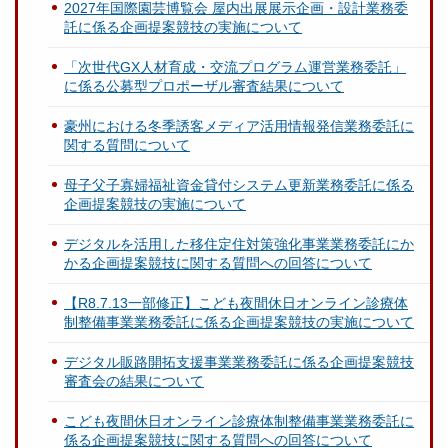
2027年国際園芸博覧会 屋内出展展示企画・設計業務委
託に係る企画提案競技の実施について
「次世代GX人材育成・交流プログラム運営業務委託」
に係る公募型プロポーザル審査結果について
豪州における冬季誘客メディア活用情報発信業務委託に
関する質問について
母子父子寡婦福祉資金貸付システム更新業務委託に係る
企画提案競技の実施について
デジタルを活用した移住定住対策強化事業業務委託にか
かる企画提案競技に関する質問への回答について
【R8.7.13一部修正】こども夜間休日オンライン診療体
制整備事業業務委託に係る企画提案競技の実施について
デジタル販路開拓支援事業業務委託に係る企画提案競技
審査会の結果について
こども夜間休日オンライン診療体制整備事業業務委託に
係る企画提案競技に関する質問への回答について