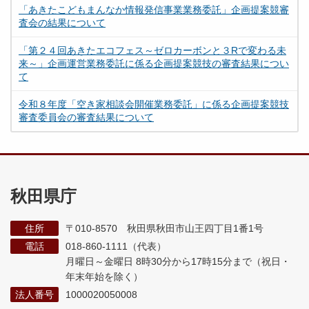
「あきたこどもまんなか情報発信事業業務委託」企画提案競審
査会の結果について
「第２４回あきたエコフェス～ゼロカーボンと３Rで変わる未
来～」企画運営業務委託に係る企画提案競技の審査結果につい
て
令和８年度「空き家相談会開催業務委託」に係る企画提案競技
審査委員会の審査結果について
秋田県庁
住所
〒010-8570 秋田県秋田市山王四丁目1番1号
電話
018-860-1111（代表）
月曜日～金曜日 8時30分から17時15分まで
（祝日・
年末年始を除く）
法人番号
1000020050008